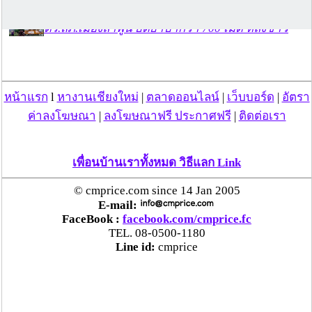
ตร.สภ.เมืองลำพูน ยึดยาบ้ากว่า 700 เม็ด หลังชาว
บ้านแจ้งพบถุงพลาสติกพันเทปสีดำต้องสงสัยในสวน
ลำไย
หน้าแรก
l
หางานเชียงใหม่
|
ตลาดออนไลน์
|
เว็บบอร์ด
|
อัตรา
แม่สะเรียง ลุยตรวจ “สกุชชี่“ ของเล่นอันตราย พบไร้
มาตรฐานเสี่ยงอันตราย สั่งห้ามขาย-เตือนภัยผู้
ค่าลงโฆษณา
|
ลงโฆษณาฟรี ประกาศฟรี
|
ติดต่อเรา
ปกครองเฝ้าระวังบุตรหลาน
เพื่อนบ้านเราทั้งหมด วิธีแลก Link
“ลาว” ส่ง “24 คนไทย” กลับประเทศผ่านด่าน
เชียงของ เพื่อดำเนินการตามกฎหมาย พบส่วนใหญ่มี
© cmprice.com since 14 Jan 2005
เอี่ยวแก๊งคอลเซ็นเตอร์
E-mail:
FaceBook :
facebook.com/cmprice.fc
TEL. 08-0500-1180
“ตรีนุช” เปิดตัวระบบ “e-WorkPermit” ลงทะเบียน
Line id:
cmprice
แรงงานต่างด้าวออนไลน์ ให้บริการ 24 ชั่วโมงทั่ว
ประเทศ เริ่ม 13 ต.ค. นี้
คพ. เผยผลตรวจคุณภาพน้ำแม่น้ำกก-แม่น้ำสาย-