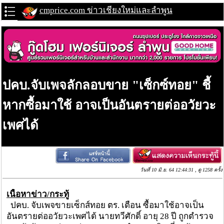
cmprice.com ข่าวเชียงใหม่และลำพูน
ปคบ.จับเพจลักลอบขาย "เซ็กซ์ทอย" ชี้
หากซื้อมาใช้ อาจเป็นอันตรายต่ออวัยวะ
เพศได้
วันที่ 10 มิ.ย. 64 12:44:31 , ดู 1258 ครั้ง
เนื้อหาข่าว/กระทู้
ปคบ. จับเพจขายเซ็กส์ทอย ตร. เตือน ซื้อมาใช้อาจเป็น
อันตรายต่ออวัยวะเพศได้ นายทวีศักดิ์ อายุ 28 ปี ถูกตำรวจ