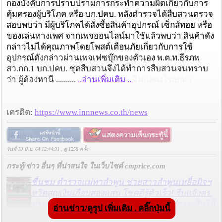
กองบังคับการปราบปรามการกระทำความผิดเกี่ยวกับการ
คุ้มครองผู้บริโภค หรือ บก.ปคบ. หลังตำรวจได้สืบสวนตรวจ
สอบพบว่า มีผู้บริโภคได้สั่งซื้อสินค้าอุปกรณ์ เซ็กส์ทอย หรือ
ของเล่นทางเพศ จากเพจออนไลน์มาใช้แล้วพบว่า สินค้าดัง
กล่าวไม่ได้คุณภาพโดยโพสต์เตือนภัยเกี่ยวกับการใช้
อุปกรณ์ดังกล่าวผ่านเพจเฟซบุ๊กของตัวเอง พ.ต.ท.ธีรภพ
สว.กก.1 บก.ปคบ. ชุดสืบสวนจึงได้ทำการสืบสวนจนทราบ
ว่า ผู้ต้องหานี ..........
..อ่านเพิ่มเติม ..
ไม่แสดงโฆษณา
เครดิต:
https://www.innnews.co.th/news
วันที่ 10 มิ.ย. 64 12:44:31 , ดู 1258 ครั้ง
กระทู้/ข่าว อื่นๆ ที่น่าสนใจ ในเว็บไซต์ cmprice.com
ชื่นชม ตำรวจแม่ทาลำพูน ช่วยสาวลำพูนเหยื่อมิจฯ
หวิดสูญเงินเกือบสองแสน โชคดีรู้ตัวเร็ว! รีบแจ้งตร.
ประสาน สตช.สายด่วน 1441 อายัดบัญชี-ตามเงินได้
อ่านข่าว/ดูรูป เพิ่มเติม . คลิ๊กปุ่มนี้
คืนครบ