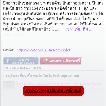
ยึดอาวุธปืนของกลาง ประกอบด้วย ปืนอาวุธสงคราม ปืนสั้น
และปืนยาว รวม 154 กระบอก ระเบิดจำนวน 14 ลูก และ
เครื่องกระสุนนับพันนัด ล่าสุดภายหลังการจับกุมดังกล่าว ได้
มีการนำอาวุธปืนของกลางที่ยึดได้ทั้งหมดส่งต่อไปยังกอง
พิสูจน์หลักฐาน หรือ พฐ. เพื่อทำการตรวจสอบว่าปืนทั้งหมด
เคยนำไปใช้ก่อคดีใดมาบ้าง แ ..........
..อ่านเพิ่มเติม ..
ไม่
แสดงโฆษณา
เครดิต:
https://www.one31.net/news/det
วันที่ 15 มิ.ย. 64 10:38:22 , ดู 918 ครั้ง
กระทู้/ข่าว อื่นๆ ที่น่าสนใจ ในเว็บไซต์ cmprice.com
ชื่นชม ตำรวจแม่ทาลำพูน ช่วยสาวลำพูนเหยื่อมิจฯ
หวิดสูญเงินเกือบสองแสน โชคดีรู้ตัวเร็ว! รีบแจ้งตร.
อ่านข่าว/ดูรูป เพิ่มเติม . คลิ๊กปุ่มนี้
ประสาน สตช.สายด่วน 1441 อายัดบัญชี-ตามเงินได้
คืนครบ