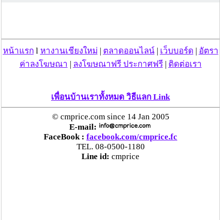
ตร.สภ.เมืองลำพูน ยึดยาบ้ากว่า 700 เม็ด หลังชาว
บ้านแจ้งพบถุงพลาสติกพันเทปสีดำต้องสงสัยในสวน
ลำไย
หน้าแรก
l
หางานเชียงใหม่
|
ตลาดออนไลน์
|
เว็บบอร์ด
|
อัตรา
แม่สะเรียง ลุยตรวจ “สกุชชี่“ ของเล่นอันตราย พบไร้
ค่าลงโฆษณา
|
ลงโฆษณาฟรี ประกาศฟรี
|
ติดต่อเรา
มาตรฐานเสี่ยงอันตราย สั่งห้ามขาย-เตือนภัยผู้
ปกครองเฝ้าระวังบุตรหลาน
เพื่อนบ้านเราทั้งหมด วิธีแลก Link
“ลาว” ส่ง “24 คนไทย” กลับประเทศผ่านด่าน
© cmprice.com since 14 Jan 2005
เชียงของ เพื่อดำเนินการตามกฎหมาย พบส่วนใหญ่มี
E-mail:
เอี่ยวแก๊งคอลเซ็นเตอร์
FaceBook :
facebook.com/cmprice.fc
TEL. 08-0500-1180
Line id:
cmprice
“ตรีนุช” เปิดตัวระบบ “e-WorkPermit” ลงทะเบียน
แรงงานต่างด้าวออนไลน์ ให้บริการ 24 ชั่วโมงทั่ว
ประเทศ เริ่ม 13 ต.ค. นี้
คพ. เผยผลตรวจคุณภาพน้ำแม่น้ำกก-แม่น้ำสาย-
แม่น้ำรวก-แม่น้ำโขง พื้นที่เชียงใหม่-เชียงราย ครั้งที่