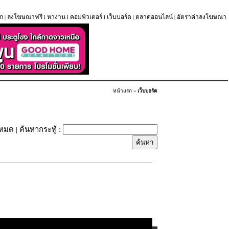
ก
ลงโฆษณาฟรี
หางาน
คอมพิวเตอร์
เว็บบอร์ด
ตลาดออนไลน์
อัตราค่าลงโฆษณา
|
l
l
l
|
|
หน้าแรก
»
เว็บบอร์ด
้งหมด
| ค้นหากระทู้ :