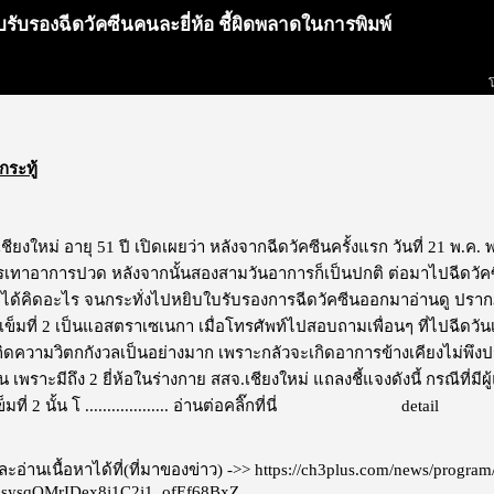
บรับรองฉีดวัคซีนคนละยี่ห้อ ชี้ผิดพลาดในการพิมพ์
กระทู้
ยงใหม่ อายุ 51 ปี เปิดเผยว่า หลังจากฉีดวัคซีนครั้งแรก วันที่ 21 พ.
ทาอาการปวด หลังจากนั้นสองสามวันอาการก็เป็นปกติ ต่อมาไปฉีดวัคซีนเข็
่ได้คิดอะไร จนกระทั่งไปหยิบใบรับรองการฉีดวัคซีนออกมาอ่านดู ปรากฏ
ข็มที่ 2 เป็นแอสตราเซเนกา เมื่อโทรศัพท์ไปสอบถามเพื่อนๆ ที่ไปฉีดวันเด
กิดความวิตกกังวลเป็นอย่างมาก เพราะกลัวจะเกิดอาการข้างเคียงไม่พึงปร
 เพราะมีถึง 2 ยี่ห้อในร่างกาย สสจ.เชียงใหม่ แถลงชี้แจงดังนี้ กรณีที่มีผู
ที่ 2 นั้น โ ...................
อ่านต่อคลิ๊กที่นี่
ไม่แสดงโฆษณา
detail
อ่านเนื้อหาได้ที่(ที่มาของข่าว) ->>
https://ch3plus.com/news/progra
2sysqOMrIDex8j1C2j1_ofEf68BxZ