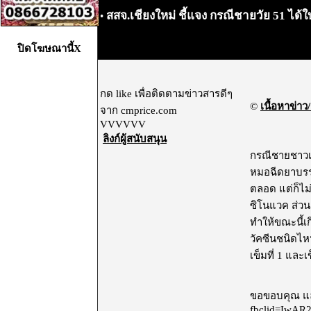
สสจ.เชียงใหม่ ชี้แจง กรณีชายวัย 51 ได้ใ
•
ปิดโฆษณานี้X
กด like เพื่อติดตามข่าวสารดีๆ
©
เนื้อหาข่าว/
จาก cmprice.com
VVVVVV
ลิงก์ผู้สนับสนุน
กรณีชายชาวเชี
หมอฉีดยาบรรเ
ตลอด แต่ก็ไม
ซิโนแวค ส่วนเ
ทำให้ขณะนี้เ
วัคซีนชนิดไหน
เข็มที่ 1 และเข็ม
ขอขอบคุณ และ
fbclid=IwAR