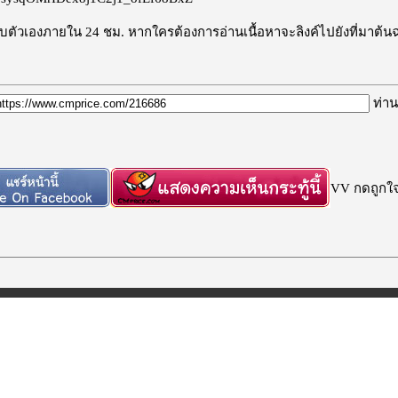
ะลบตัวเองภายใน 24 ชม. หากใครต้องการอ่านเนื้อหาจะลิงค์ไปยังที่มาต้น
ท่าน
VV กดถูกใจก