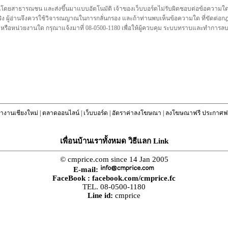
นโดยสาธารณชน และส่งขึ้นมาแบบอัตโนมัติ เจ้าของเว็บบอร์ดไม่รับผิดชอบต่อข้อความใดๆทั
ชื่อจริง ผู้อ่านจึงควรใช้วิจารณญาณในการกลั่นกรอง และถ้าท่านพบเห็นข้อความใด ที่ขัดต่
คล หรือหน่วยงานใด กรุณาแจ้งมาที่ 08-0500-1180 เพื่อให้ผู้ควบคุม ระบบทราบและทำการ
างานเชียงใหม่
|
ตลาดออนไลน์
|
เว็บบอร์ด
|
อัตราค่าลงโฆษณา
|
ลงโฆษณาฟรี ประกาศฟร
เพื่อนบ้านเราทั้งหมด วิธีแลก Link
© cmprice.com since 14 Jan 2005
E-mail:
FaceBook :
facebook.com/cmprice.fc
TEL. 08-0500-1180
Line id:
cmprice