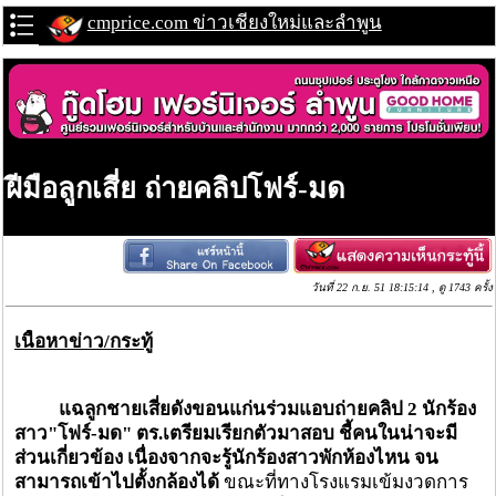
cmprice.com ข่าวเชียงใหม่และลำพูน
ฝีมือลูกเสี่ย ถ่ายคลิปโฟร์-มด
วันที่ 22 ก.ย. 51 18:15:14 , ดู 1743 ครั้ง
เนื้อหาข่าว/กระทู้
แฉลูกชายเสี่ยดังขอนแก่นร่วมแอบถ่ายคลิป 2 นักร้อง
สาว"โฟร์-มด" ตร.เตรียมเรียกตัวมาสอบ ชี้คนในน่าจะมี
ส่วนเกี่ยวข้อง เนื่องจากจะรู้นักร้องสาวพักห้องไหน จน
สามารถเข้าไปตั้งกล้องได้
ขณะที่ทางโรงแรมเข้มงวดการ