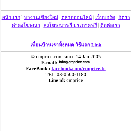
เทศบาลนครขอนแก่น เซลส์แมนที่มาติดต่อธุรกิจใน
ขอนแก่นนิยมมาพักที่นี่ จากการสำรวจพบว่าพนักงานรักษา
ความปลอดภัยมีความเข้มงวดแขกที่จะเข้าพักโรงแรม โดย
หน้าแรก
l
หางานเชียงใหม่
|
ตลาดออนไลน์
|
เว็บบอร์ด
|
อัตรา
ไม่อนุญาตให้สื่อมวลชนเข้าไปถ่ายรูปทำข่าวเด็ดขาด จาก
ค่าลงโฆษณา
|
ลงโฆษณาฟรี ประกาศฟรี
|
ติดต่อเรา
การสอบถามห้องพัก หลังจากมีข่าวออกไป พนักงานจะบอก
ว่าห้องเต็ม
เพื่อนบ้านเราทั้งหมด วิธีแลก Link
จากการสอบถามเจ้าหน้าที่ตำรวจในพื้นที่มีการ
ดำเนินการอย่างไรบ้างกรณีเรื่องคลิปฉาวดังกล่าว ได้รับ
© cmprice.com since 14 Jan 2005
แจ้งว่ายังไม่มีข้อมูลใดๆ ที่จะดำเนินการได้ แต่ถ้าได้รับการ
E-mail:
ประสานขอความร่วมมือจากทางตำรวจปดส. ก็จะให้ความ
FaceBook :
facebook.com/cmprice.fc
ร่วมมืออำนวยความสะดวกกับเจ้าหน้าที่ส่วนกลาง
TEL. 08-0500-1180
Line id:
cmprice
รายงานข่าวแจ้งว่า สำหรับผู้ต้องสงสัยที่เป็นผู้ชาย 3
คน และเป็นผู้หญิง 1 คนนั้น จากการตรวจสอบ พบว่า 1 ใน 3
ของผู้ชายที่เกี่ยวข้องกับการแอบถ่ายคลิปครั้งนี้ เป็นลูกชาย
ของเสี่ย"ห" เสี่ยคนดังใน จ.ขอนแก่น
ขณะนี้เจ้าหน้าที่
ตำรวจเชื่อว่าต้องมีคนในโรงแรมมีส่วนรู้เห็น หรือ
ขบวนการถ่ายคลิปนั้นมีความสนิทสนมกับคนภายใน
โรงแรม จึงสามารถเข้าไปตั้งกล้องถ่ายในห้องของนักร้อง
สาวทั้งสองคนได้อย่างถูกต้อง เนื่องจากนักร้องสาวทั้งคู่นั้น