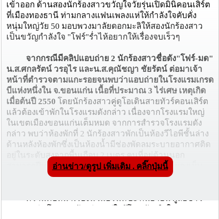
เข้าออก ด้านสองนักร้องสาวขวัญใจวัยรุ่นเปิดมินิคอนเสิร์ต
ที่เมืองทองธานี ท่ามกลางแฟนเพลงแห่ให้กำลังใจคับคั่ง
หนุ่มใหญ่วัย 50 มอบพวงมาลัยดอกมะลิให้สองนักร้องสาว
เป็นขวัญกำลังใจ "โฟร์"ร่ำไห้อยากให้เรื่องจบเร็วๆ
จากกรณีมีคลิปแอบถ่าย 2 นักร้องสาวชื่อดัง"โฟร์-มด"
น.ส.ศกลรัตน์ วรอุไร และน.ส.คุณัชญา ชัยรัตน์ ต่อมาเจ้า
หน้าที่ตำรวจตามแกะรอยจนพบว่าแอบถ่ายในโรงแรมเกรด
บีแห่งหนึ่งใน จ.ขอนแก่น เนื้อที่ประมาณ 3 ไร่เศษ เหตุเกิด
เมื่อต้นปี 2550
โดยนักร้องสาวคู่ดูโอเดินสายทัวร์คอนเสิร์ต
แล้วต้องเข้าพักในโรงแรมดังกล่าว เนื่องจากโรงแรมใหญ่
ในเขตเมืองขอนแก่นเต็มหมด จากการสำรวจโรงแรมดัง
กล่าว พบว่าห้องพักที่ 2 นักร้องสาวพักเป็นห้องวีไอพีชั้นล่าง
ด้านหลังห้องพักซึ่งเป็นห้องน้ำมีช่องพัดลมระบายอากาศติด
อยู่ในระดับสูงจากพื้นเกือบ 2 เมตร คนที่อยู่ด้านนอก
สามารถปีนแล้วมองผ่านช่องระบายอากาศซึ่งจะมองเห็น
อ่านข่าว/ดูรูป เพิ่มเติม . คลิ๊กปุ่มนี้
ห้องน้ำได้ชัดเจน ตามที่เสนอข่าวแล้วนั้น
ความคืบหน้าเรื่องนี้ เมื่อวันที่ 21 กันยายน ผู้สื่อข่าว
รายงานว่า โรงแรมดังกล่าวอยู่ใกล้โซนบันเทิงในเขต