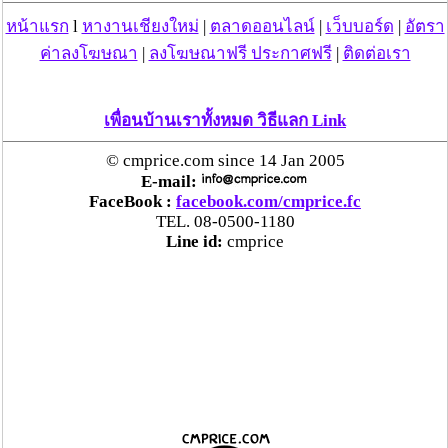
- เพียงทำตามสัญญาที่ตกลงกันไว้ ไม่มีปัญหาแน่นอนคะ
- อนุมัติง่าย ไม่ยุ่งยาก ไม่วุ่นวาย โปรดวางใจให้เราดูแล
หน้าแรก
l
หางานเชียงใหม่
|
ตลาดออนไลน์
|
เว็บบอร์ด
|
อัตรา
ทรัพย์ของท่าน
ค่าลงโฆษณา
|
ลงโฆษณาฟรี ประกาศฟรี
|
ติดต่อเรา
เพื่อนบ้านเราทั้งหมด วิธีแลก Link
093 – 1308718 “แค่โทรมา ก็ได้เงิน
© cmprice.com since 14 Jan 2005
แล้ว”
E-mail:
FaceBook :
facebook.com/cmprice.fc
TEL. 08-0500-1180
Line id:
cmprice
กรุณาโทรมาสอบถามโดยตรงนะคะ เพราะไม่มีเวลาเข้ามา
ดูที่หน้าเว็บหรือมาตอบกระทู้ของท่าน อาจทำให้ ท่านเสีย
โอกาสและเสียความรู้สึกได้ ขอบคุณคะ
วันที่ 29 มี.ค. 58 23:15:46 , ดู 3683 ครั้ง
กระทู้/ข่าว อื่นๆ ที่น่าสนใจ ในเว็บไซต์ cmprice.com
ชื่นชม ตำรวจแม่ทาลำพูน ช่วยสาวลำพูนเหยื่อมิจฯ