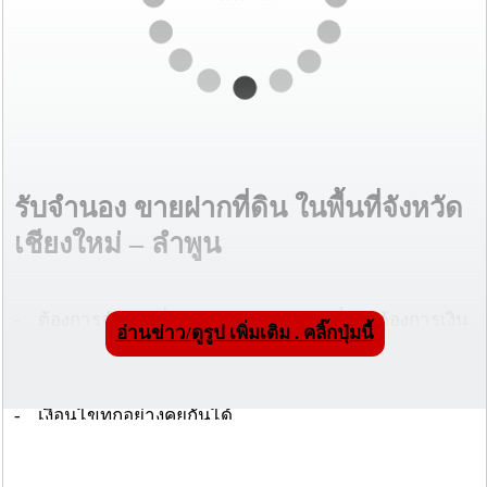
รับจำนอง ขายฝากที่ดิน ในพื้นที่จังหวัด
เชียงใหม่ – ลำพูน
- ต้องการจำนองที่ดิน, ต้องการขายฝากที่ดิน, ต้องการเงิน
อ่านข่าว/ดูรูป เพิ่มเติม . คลิ๊กปุ่มนี้
ทุนหมุนเวียน, ต้องการลงทุนเพิ่ม, ต้องการขยายธุรกิจ,
ต้องการใช้เงินด่วน, ต้องการเพิ่มสภาพคล่องให้ตัวเอง
- เปลี่ยนที่ดินให้เป็นทุน ที่ดินก็ยังทำประโยชน์ได้
- เงื่อนไขทุกอย่างคุยกันได้
- ได้เงินสดทันทีภายใน 1 วัน ไม่ต้องมีคนค้ำประกัน ใช้แต่
โฉนดที่ดิน