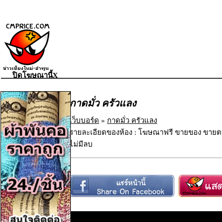
ปิดโฆษณานี้X
กาดมั่ว ครัวแลง
เว็บบอร์ด
»
กาดมั่ว ครัวแลง
รายละเอียดของห้อง : โฆษณาฟรี ขายของ ขายตร
ไม่มีลบ