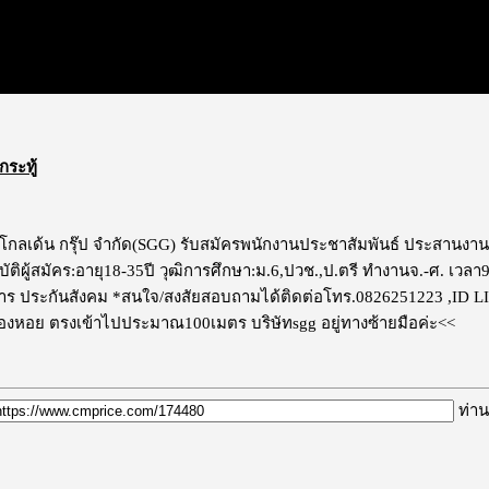
กระทู้
 โกลเด้น กรุ๊ป จำกัด(SGG) รับสมัครพนักงานประชาสัมพันธ์ ประสานงานทั
ติผู้สมัคร:อายุ18-35ปี วุฒิการศึกษา:ม.6,ปวช.,ป.ตรี ทำงานจ.-ศ. เวลา9
การ ประกันสังคม *สนใจ/สงสัยสอบถามได้ติดต่อโทร.0826251223 ,ID L
งหอย ตรงเข้าไปประมาณ100เมตร บริษัทsgg อยู่ทางซ้ายมือค่ะ<<
ท่าน