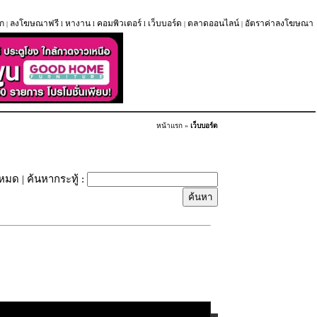
ก
ลงโฆษณาฟรี
หางาน
คอมพิวเตอร์
เว็บบอร์ด
ตลาดออนไลน์
อัตราค่าลงโฆษณา
|
l
l
l
|
|
หน้าแรก
»
เว็บบอร์ด
้งหมด
| ค้นหากระทู้ :