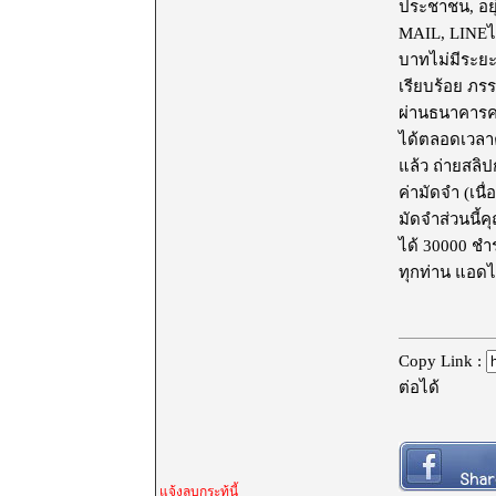
ประชาชน, อยุ่
MAIL, LINEไม่เ
บาท​ ไม่มีระย
เรียบร้อย​ ภร
ผ่านธนาคารครั
ได้ตลอดเวลาคร
แล้ว ถ่ายสลิป
ค่ามัดจำ​ (เน
มัดจำส่วนนี้ค
ได้ 30000 ชำร
ทุกท่าน แอดไล
Copy Link :
ต่อได้
แจ้งลบกระทู้นี้