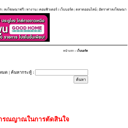
ก
ลงโฆษณาฟรี
หางาน
คอมพิวเตอร์
เว็บบอร์ด
ตลาดออนไลน์
อัตราค่าลงโฆษณา
|
l
l
l
|
|
หน้าแรก
»
เว็บบอร์ด
้งหมด
| ค้นหากระทู้ :
้วิารณญาณในการตัดสินใจ