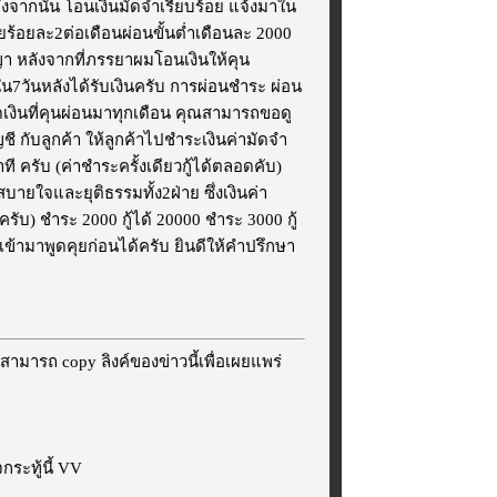
งจากนั้น โอนเงินมัดจำเรียบร้อย แจ้งมาใน​
ยละ​2​ต่อ​เดือน​ ผ่อน​ขั้นต่ำ​เดือนละ​ 2000
ญญา​ หลังจากที่ภรรยาผมโอนเงินให้คุน
ใน7วันหลังได้รับเงินครับ การผ่อนชำระ ผ่อน
เงินที่คุนผ่อนมาทุกเดือน​ คุณสามารถ​ขอดู
ี กับลูกค้า ให้ลูกค้าไปชำระเงินค่ามัดจำ
​ ครับ (ค่าชำระครั้งเดียวกู้ได้ตลอดคับ)
สบายใจ​และยุติธรรมทั้ง2ฝ่าย ซึ่งเงินค่า
รับ​) ชำระ 2000 กู้ได้ 20000 ชำระ 3000 กู้
น เข้ามาพูดคุยก่อนได้ครับ ยินดีให้คำปรึกษา​
สามารถ copy ลิงค์ของข่าวนี้เพื่อเผยแพร่
ระทู้นี้ VV