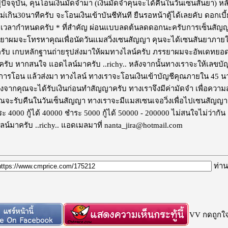
ปัจจุบัน, คุนโอนเงินมัดจำมา (เงินมัดจำคุนจะได้คืนในวันเซนสันยา) หลั
กิน30นาทีครับ จะโอนเงินเข้าบันชีทันที ยืนรอหน้าตู้ได้เลยคับ ดอกเบี้ย​ร้อ
ะเวลา​กำหนดครับ * ที่สำคัญ​ ผ่อนแบบลด​ต้น​ลด​ดอก​นะ​ครับ​ การเซ็นสั
รยาผมจะโทรหาคุณเพื่อนัดวันแมสวิ่งเซนสัญญา​ คุน​จะได้เซน​สัน​ยา​ภาย
บ เกบหลักฐาน​ถ่าย​รุ​ป​ส่ง​มา​ให้​ผมทางไลน์ครับ​ ภรรยาผมจะอัพเดทยอด
ับ หากสนใจ​ แอดไลน์มาครับ​ ​..richy.. หลังจากนั้นทางเราจะให้เลขบัญช
การโอน แล้วส่งมา ทางไลน์ ทางเราจะโอนเงินเข้า​บั​ญชีคุณภายใน​ 45 นาที
ื่องจากคุณจะได้รับเงินก่อน​ทำสัญญา​ครับ​ ทางเราจึงมีค่ามัดจำ​ เพื่อความ
ุณจะรับคืนในวันเซ็นสัญญา​ ทางเราจะมีแมส​เซน​เจอ​วิ่งเพื่อไปเซนสัญญา​ค
ะ​ 4000 กู้ได้​ 40000 ชำระ 5000 กู้ได้​ 50000 -​ 200000 ไม่สนใจไม่ว่ากั
น์มาครับ​ ..richy.. แอดเมลมาที่ nanta_jira@hotmail.com
ท่าน
VV กดถูกใจก