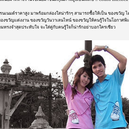
บรนเนมด์ราคาสูง มาพร้อมกล่องใสน่ารักๆ สามารถซื้อให้เป็น ของขวัญ 
 ของขวัญแต่งงาน ของขวัญวันวาเลนไทน์ ของขวัญให้คนรู้ใจในโอกาศพิเ
ามทรงจำสุดประทับใจ จะใส่คู่กับคนรู้ใจก็น่ารักอย่าบอกใครเชียว