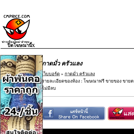
ปิดโฆษณานี้X
กาดมั่ว ครัวแลง
เว็บบอร์ด
»
กาดมั่ว ครัวแลง
รายละเอียดของห้อง : โฆษณาฟรี ขายของ ขายตร
ไม่มีลบ