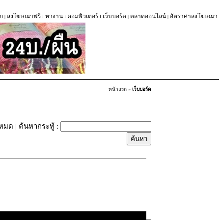
ก
ลงโฆษณาฟรี
หางาน
คอมพิวเตอร์
เว็บบอร์ด
ตลาดออนไลน์
อัตราค่าลงโฆษณา
|
l
l
l
|
|
หน้าแรก
»
เว็บบอร์ด
้งหมด
| ค้นหากระทู้ :