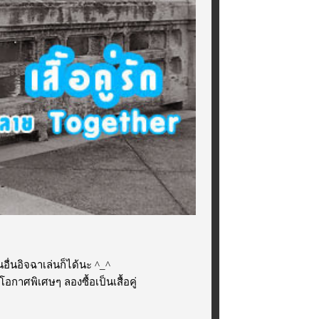
อื่นอิจฉาเล่นก็ได้นะ ^_^
กาศพิเศษๆ ลองซื้อเป็นเสื้อคู่