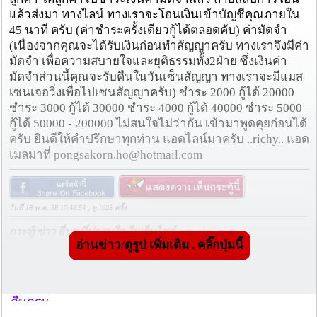
แล้วส่งมา ทางไลน์ ทางเราจะโอนเงินเข้า​บั​ญชีคุณภายใน​
45 นาที​ ครับ (ค่าชำระครั้งเดียวกู้ได้ตลอดคับ) ค่ามัดจำ​
(เนื่องจากคุณจะได้รับเงินก่อน​ทำสัญญา​ครับ​ ทางเราจึงมีค่า
มัดจำ​ เพื่อความสบายใจ​และยุติธรรมทั้ง2ฝ่าย ซึ่งเงินค่า
มัดจำส่วนนี้คุณจะรับคืนในวันเซ็นสัญญา​ ทางเราจะมีแมส​
เซน​เจอ​วิ่งเพื่อไปเซนสัญญา​ครับ​) ชำระ 2000 กู้ได้ 20000
ชำระ 3000 กู้ได้ 30000 ชำระ​ 4000 กู้ได้​ 40000 ชำระ 5000
กู้ได้​ 50000 -​ 200000 ไม่สนใจไม่ว่ากัน เข้ามาพูดคุยก่อนได้
ครับ ยินดีให้คำปรึกษา​ทุกท่าน แอดไลน์มาครับ​ ..richy.. แอด
เมลมาที่ pongsakorn.ho@hotmail.com
วันที่ 18 พ.ค. 58 17:48:54 , ดู 1025 ครั้ง
กระทู้/ข่าว อื่นๆ ที่น่าสนใจ ในเว็บไซต์ cmprice.com
อ่านข่าว/ดูรูป เพิ่มเติม . คลิ๊กปุ่มนี้
ชื่นชม ตำรวจแม่ทาลำพูน ช่วยสาวลำพูนเหยื่อมิจฯ
หวิดสูญเงินเกือบสองแสน โชคดีรู้ตัวเร็ว! รีบแจ้งตร.
ประสาน สตช.สายด่วน 1441 อายัดบัญชี-ตามเงินได้
คืนครบ