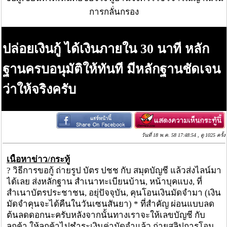
การกลั่นกรอง
ปล่อยเงินกู้ ได้เงินภายใน​ 30 นาที​ หลัก
ฐาน​ครบอนุมัติ​ให้​ทันที​ มีหลักฐาน​ชัดเจน​
ว่า​ให้​จริงครับ
วันที่ 18 พ.ค. 58 17:48:54 , ดู 1025 ครั้ง
เนื้อหาข่าว/กระทู้
? วิธีการขอกู้ ถ่ายรูป บัตร ปชช กับ สมุดบัญชี แล้วส่งไลน์มา
ได้เลย ส่งหลักฐาน สำเนาทะเบียนบ้าน, หน้าบุคแบง, ที่
สำเนาบัตรประชาชน, อยุ่ปัจจุบัน, คุนโอนเงินมัดจำมา (เงิน
มัดจำคุนจะได้คืนในวันเซนสันยา) * ที่สำคัญ​ ผ่อนแบบลด​
ต้น​ลด​ดอก​นะ​ครับ​ หลังจากนั้นทางเราจะให้เลขบัญชี กับ
ลูกค้า ให้ลูกค้าไปชำระเงินค่ามัดจำแล้ว ถ่ายสลิปการโอน