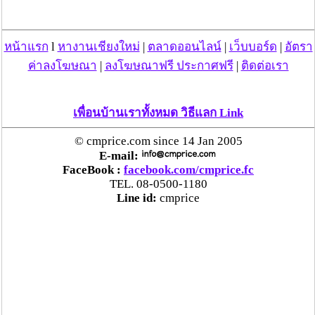
ตร.สภ.เมืองลำพูน ยึดยาบ้ากว่า 700 เม็ด หลังชาว
บ้านแจ้งพบถุงพลาสติกพันเทปสีดำต้องสงสัยในสวน
หน้าแรก
l
หางานเชียงใหม่
|
ตลาดออนไลน์
|
เว็บบอร์ด
|
อัตรา
ลำไย
ค่าลงโฆษณา
|
ลงโฆษณาฟรี ประกาศฟรี
|
ติดต่อเรา
แม่สะเรียง ลุยตรวจ “สกุชชี่“ ของเล่นอันตราย พบไร้
มาตรฐานเสี่ยงอันตราย สั่งห้ามขาย-เตือนภัยผู้
เพื่อนบ้านเราทั้งหมด วิธีแลก Link
ปกครองเฝ้าระวังบุตรหลาน
© cmprice.com since 14 Jan 2005
E-mail:
“ลาว” ส่ง “24 คนไทย” กลับประเทศผ่านด่าน
FaceBook :
facebook.com/cmprice.fc
เชียงของ เพื่อดำเนินการตามกฎหมาย พบส่วนใหญ่มี
TEL. 08-0500-1180
เอี่ยวแก๊งคอลเซ็นเตอร์
Line id:
cmprice
“ตรีนุช” เปิดตัวระบบ “e-WorkPermit” ลงทะเบียน
แรงงานต่างด้าวออนไลน์ ให้บริการ 24 ชั่วโมงทั่ว
ประเทศ เริ่ม 13 ต.ค. นี้
คพ. เผยผลตรวจคุณภาพน้ำแม่น้ำกก-แม่น้ำสาย-