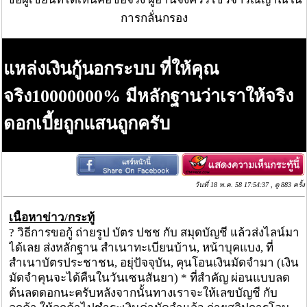
การกลั่นกรอง
แหล่งเงินกู้นอกระบบ​ ที่ให้คุณ
จริง10000000​% มีหลักฐานว่าเราให้จริง​
ดอกเบี้ยถูก​แสน​ถูก​ครับ
วันที่ 18 พ.ค. 58 17:54:37 , ดู 883 ครั้ง
เนื้อหาข่าว/กระทู้
? วิธีการขอกู้ ถ่ายรูป บัตร ปชช กับ สมุดบัญชี แล้วส่งไลน์มา
ได้เลย ส่งหลักฐาน สำเนาทะเบียนบ้าน, หน้าบุคแบง, ที่
สำเนาบัตรประชาชน, อยุ่ปัจจุบัน, คุนโอนเงินมัดจำมา (เงิน
มัดจำคุนจะได้คืนในวันเซนสันยา) * ที่สำคัญ​ ผ่อนแบบลด​
ต้น​ลด​ดอก​นะ​ครับ​ หลังจากนั้นทางเราจะให้เลขบัญชี กับ