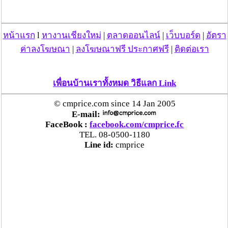
ตร.สภ.เมืองลำพูน ยึดยาบ้ากว่า 700 เม็ด หลังชาว
บ้านแจ้งพบถุงพลาสติกพันเทปสีดำต้องสงสัยในสวน
หน้าแรก
l
หางานเชียงใหม่
|
ตลาดออนไลน์
|
เว็บบอร์ด
|
อัตรา
ลำไย
ค่าลงโฆษณา
|
ลงโฆษณาฟรี ประกาศฟรี
|
ติดต่อเรา
แม่สะเรียง ลุยตรวจ “สกุชชี่“ ของเล่นอันตราย พบไร้
มาตรฐานเสี่ยงอันตราย สั่งห้ามขาย-เตือนภัยผู้
เพื่อนบ้านเราทั้งหมด วิธีแลก Link
ปกครองเฝ้าระวังบุตรหลาน
© cmprice.com since 14 Jan 2005
E-mail:
“ลาว” ส่ง “24 คนไทย” กลับประเทศผ่านด่าน
FaceBook :
facebook.com/cmprice.fc
เชียงของ เพื่อดำเนินการตามกฎหมาย พบส่วนใหญ่มี
TEL. 08-0500-1180
เอี่ยวแก๊งคอลเซ็นเตอร์
Line id:
cmprice
“ตรีนุช” เปิดตัวระบบ “e-WorkPermit” ลงทะเบียน
แรงงานต่างด้าวออนไลน์ ให้บริการ 24 ชั่วโมงทั่ว
ประเทศ เริ่ม 13 ต.ค. นี้
คพ. เผยผลตรวจคุณภาพน้ำแม่น้ำกก-แม่น้ำสาย-