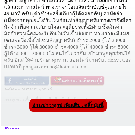
ลูกค้า ให้ลูกค้าไปชำระเงินค่ามัดจำแล้ว ถ่ายสลิปการโอน
แล้วส่งมา ทางไลน์ ทางเราจะโอนเงินเข้า​บั​ญชีคุณภายใน​
45 นาที​ ครับ (ค่าชำระครั้งเดียวกู้ได้ตลอดคับ) ค่ามัดจำ​
(เนื่องจากคุณจะได้รับเงินก่อน​ทำสัญญา​ครับ​ ทางเราจึงมีค่า
มัดจำ​ เพื่อความสบายใจ​และยุติธรรมทั้ง2ฝ่าย ซึ่งเงินค่า
มัดจำส่วนนี้คุณจะรับคืนในวันเซ็นสัญญา​ ทางเราจะมีแมส​
เซน​เจอ​วิ่งเพื่อไปเซนสัญญา​ครับ​) ชำระ 2000 กู้ได้ 20000
ชำระ 3000 กู้ได้ 30000 ชำระ​ 4000 กู้ได้​ 40000 ชำระ 5000
กู้ได้​ 50000 -​ 200000 ไม่สนใจไม่ว่ากัน เข้ามาพูดคุยก่อนได้
ครับ ยินดีให้คำปรึกษา​ทุกท่าน แอดไลน์มาครับ​ ..richy.. แอด
เมลมาที่ pongsakorn.ho@hotmail.com
วันที่ 18 พ.ค. 58 17:54:37 , ดู 883 ครั้ง
กระทู้/ข่าว อื่นๆ ที่น่าสนใจ ในเว็บไซต์ cmprice.com
อ่านข่าว/ดูรูป เพิ่มเติม . คลิ๊กปุ่มนี้
ชื่นชม ตำรวจแม่ทาลำพูน ช่วยสาวลำพูนเหยื่อมิจฯ
หวิดสูญเงินเกือบสองแสน โชคดีรู้ตัวเร็ว! รีบแจ้งตร.
ประสาน สตช.สายด่วน 1441 อายัดบัญชี-ตามเงินได้
คืนครบ