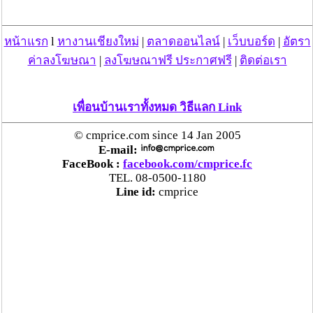
สนับสนุน 200 บาทต่อเครื่องและไดกิ้นรุ่นธรรมดาอาร์ 32
จะได้รับค่าสนับสนุน 100 บาทต่อเครื่อง ผู้ติดตั้งที่สนใจเข้า
ร่วมโปรโมชั่นดังกล่าว จะต้องลงทะเบียนที่เว็บไซต์
หน้าแรก
l
หางานเชียงใหม่
|
ตลาดออนไลน์
|
เว็บบอร์ด
|
อัตรา
http://www.daikin.co.th/changairdd/register.php พร้อมกรอก
ค่าลงโฆษณา
|
ลงโฆษณาฟรี ประกาศฟรี
|
ติดต่อเรา
ข้อมูลเพื่อเป็นสมาชิก และเมื่อทำการติดตั้งเครื่องปรับอา
กาศไดกิ้นอาร์ 32 สามารถส่ง SMS เพื่อขอรับผลตอบแทน
ทำได้ โดยการพิมพ์ S (ตัวอักษรเอส ตัวพิมพ์ใหญ่) ตามด้วย
เพื่อนบ้านเราทั้งหมด วิธีแลก Link
เลขบัตรประชาชน 13 หลักของช่างติดตั้ง ตามด้วย
เครื่องหมายดอกจันทร์ (*) และชื่อรุ่นคอนเดนซิ่ง ตามด้วย
© cmprice.com since 14 Jan 2005
เครื่องหมายดอกจันทร์ (*) และหมายเลขเครื่อง 7 หลักของ
E-mail:
คอนเดนซิ่ง โดยพิมพ์ต่อเนื่องไม่ต้องเว้นวรรค จากนั้นส่ง
FaceBook :
facebook.com/cmprice.fc
ข้อความมาที่เบอร์โทรศัพท์ 4535399 (ค่าบริการครั้งละ 3
TEL. 08-0500-1180
บาททั่วประเทศได้ทั้งระบบ AIS, DTAC, Truemove และ
Line id:
cmprice
Truemove H) ไดกิ้นจะจัดส่งค่าสนับสนุนการติดตั้งให้ในรูป
แบบบัตรเงินสดสมาร์ทเพิร์สเมื่อจบโครงการ ผู้ติดตั้ง
สามารถนำบัตรสมาร์ทเพิร์สไปใช้แทนเงินสดและสะสม
คะแนนได้ที่ร้านสะดวกซื้อ และสถานีบริการน้ำมันที่ร่วมรา
ยการฯ อย่ารอช้า ติดทุกวัน รวยทุกวัน เปิดรับ SMS ตั้งแต่
วันนี้ – 31 กรกฎาคม 2558 ดูรายละเอียด วิธีการสมัครและ
เงื่อนไขโปรโมชั่นเพิ่มเติมได้ที่เว็บไซต์
http://www.daikin.co.th/changairdd/eventdetail.php?