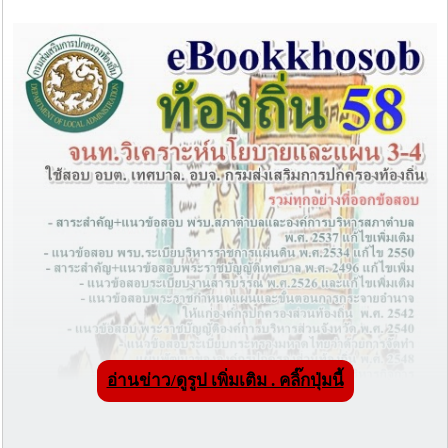
อ่านข่าว/ดูรูป เพิ่มเติม . คลิ๊กปุ่มนี้