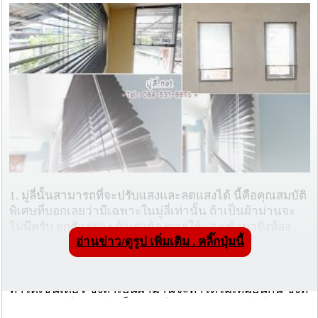
1. มู่ลี่นั้นสามารถที่จะปรับแสงและลดแสงได้ นี้คือคุณสมบัติ
พิเศษที่บอกเลยว่ามีเฉพาะในมู่ลี่เท่านั้น ถ้าเป็นผ้าม่านจะ
ไม่มีครับ ยกตัวอย่าง ถ้าเราต้องการให้แสงเข้ามายังห้อง
อ่านข่าว/ดูรูป เพิ่มเติม . คลิ๊กปุ่มนี้
ของเราแบบเต็มๆ เราก็สามารถปรับขยายได้ ถ้าต้องการให้
แสงเข้ามานิดๆ หน่อยๆ ก็สามารถปรับลดลงมาได้ ซึ่งทำได้
หลายระดับเลยทีเดียว หรือถ้าไม่อยากจะให้แสงเข้ามาเลยก็
ทำได้เช่นเดียว ซึ่งถ้าเป็นผ้าม่านจะทำได้ไม่เหมือนกัน ซึ่งที่
ผ้าม่านส่วนใหญ่ทำได้ก็คือเปิดให้แสงเข้ากับกันไม่ให้แสง