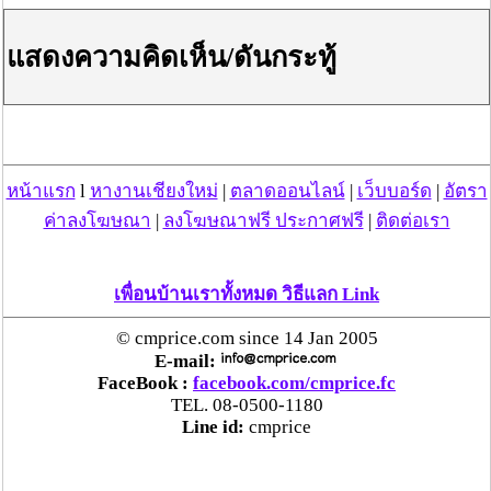
สามารถใช้กับส่วนไหนของบ้านก็บ้านแม้กระทั่งห้องครัวที่มี
โอกาสในการเปื้อนคราบต่างๆ จากการทำอาหารได้ง่าย
แสดงความคิดเห็น/ดันกระทู้
มันก็สามารถใช้ได้เช่นกันเพราะมันมี มู่ลี่แบบอลูมิเนียมที่
กันน้ำกันเปื้อนได้ดีและทำความสะอาดได้ง่าย ซึ่งถ้าใคร
สนใจลองเข้าไปดูรายละเอียดได้ที่เว็บไซต์
มู่ลี่ดอทเน็ต
ได้
เลยครับ มีสาระดีๆ ต่างๆ มากมายแล้วเค้ายังมีมู่ลี่ขายใน
ราคาที่เราน่าจะพอใจด้วย
หน้าแรก
l
หางานเชียงใหม่
|
ตลาดออนไลน์
|
เว็บบอร์ด
|
อัตรา
โฆษณาผู้สนับสนุน
ค่าลงโฆษณา
|
ลงโฆษณาฟรี ประกาศฟรี
|
ติดต่อเรา
เพื่อนบ้านเราทั้งหมด วิธีแลก Link
© cmprice.com since 14 Jan 2005
E-mail:
FaceBook :
facebook.com/cmprice.fc
TEL. 08-0500-1180
Line id:
cmprice