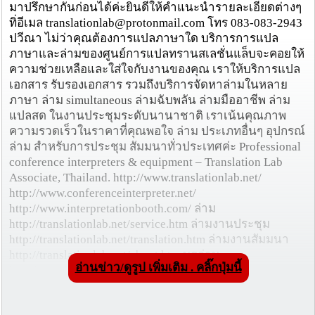
มาปรึกษากันก่อนได้ค่ะยินดีให้คำแนะนำรายละเอียดต่างๆ
ทิ่อีเมล translationlab@protonmail.com โทร 083-083-2943
ปวีณา ไม่ว่าคุณต้องการแปลภาษาใด บริการการแปล
ภาษาและล่ามของศูนย์การแปลทรานสเลชั่นแล็บจะคอยให้
ความช่วยเหลือและใส่ใจกับงานของคุณ เราให้บริการแปล
เอกสาร รับรองเอกสาร รวมถึงบริการจัดหาล่ามในหลาย
ภาษา ล่าม simultaneous ล่ามฉับพลัน ล่ามมืออาชีพ ล่าม
แปลสด ในงานประชุมระดับนานาชาติ เราเน้นคุณภาพ
ความรวดเร็วในราคาที่คุณพอใจ ล่าม ประเภทอื่นๆ อุปกรณ์
ล่าม สำหรับการประชุม สัมมนาทั่วประเทศค่ะ Professional
conference interpreters & equipment – Translation Lab
Associate, Thailand. http://www.translationlab.net/
http://www.conferenceinterpreter.net/
http://www.interpretationbooth.com/ ล่าม
http://translationlab.net/service.htm ล่ามงานประชุม
http://translationlab.net/translation.htm ล่ามงานสัมมนา
http://translationlab.net/about.htm บูธล่าม
อ่านข่าว/ดูรูป เพิ่มเติม . คลิ๊กปุ่มนี้
http://translationlab.net/privacy.htm หูฟังล่าม
http://translationlab.net/help.htm หูฟังแปลภาษา
http://translationlab.net/gallery.htm ตู้แปลภาษา