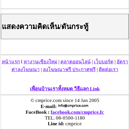
http://www.conferenceinterpreter.net/
http://www.interpretationbooth.com/ http://w
โฆษณาผู้สนับสนุน
แสดงความคิดเห็น/ดันกระทู้
หน้าแรก
l
หางานเชียงใหม่
|
ตลาดออนไลน์
|
เว็บบอร์ด
|
อัตรา
ค่าลงโฆษณา
|
ลงโฆษณาฟรี ประกาศฟรี
|
ติดต่อเรา
เพื่อนบ้านเราทั้งหมด วิธีแลก Link
© cmprice.com since 14 Jan 2005
E-mail:
FaceBook :
facebook.com/cmprice.fc
TEL. 08-0500-1180
Line id:
cmprice