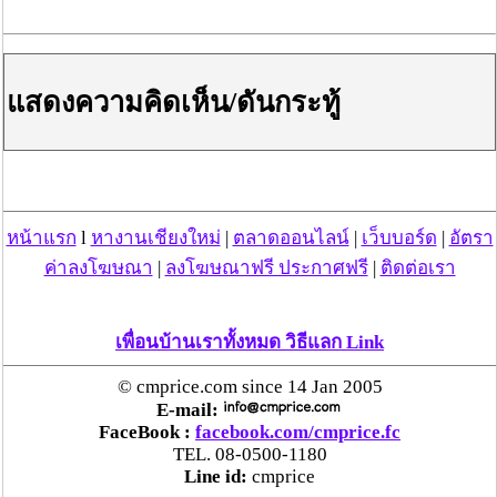
ตร.สภ.เมืองลำพูน ยึดยาบ้ากว่า 700 เม็ด หลังชาว
บ้านแจ้งพบถุงพลาสติกพันเทปสีดำต้องสงสัยในสวน
ลำไย
แสดงความคิดเห็น/ดันกระทู้
แม่สะเรียง ลุยตรวจ “สกุชชี่“ ของเล่นอันตราย พบไร้
มาตรฐานเสี่ยงอันตราย สั่งห้ามขาย-เตือนภัยผู้
ปกครองเฝ้าระวังบุตรหลาน
หน้าแรก
l
หางานเชียงใหม่
|
ตลาดออนไลน์
|
เว็บบอร์ด
|
อัตรา
“ลาว” ส่ง “24 คนไทย” กลับประเทศผ่านด่าน
เชียงของ เพื่อดำเนินการตามกฎหมาย พบส่วนใหญ่มี
ค่าลงโฆษณา
|
ลงโฆษณาฟรี ประกาศฟรี
|
ติดต่อเรา
เอี่ยวแก๊งคอลเซ็นเตอร์
เพื่อนบ้านเราทั้งหมด วิธีแลก Link
“ตรีนุช” เปิดตัวระบบ “e-WorkPermit” ลงทะเบียน
แรงงานต่างด้าวออนไลน์ ให้บริการ 24 ชั่วโมงทั่ว
© cmprice.com since 14 Jan 2005
ประเทศ เริ่ม 13 ต.ค. นี้
E-mail:
FaceBook :
facebook.com/cmprice.fc
TEL. 08-0500-1180
คพ. เผยผลตรวจคุณภาพน้ำแม่น้ำกก-แม่น้ำสาย-
Line id:
cmprice
แม่น้ำรวก-แม่น้ำโขง พื้นที่เชียงใหม่-เชียงราย ครั้งที่