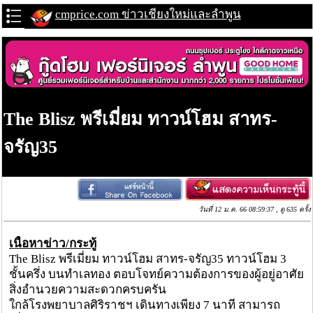
cmprice.com ข่าวเชียงใหม่และลำพูน
The Blisz พรีเมี่ยม ทาวน์โฮม สาทร-
จรัญ35
วันที่ 12 ม.ค. 66 08:59:37 , ดู 635 ครั้ง
เนื้อหาข่าว/กระทู้
The Blisz พรีเมี่ยม ทาวน์โฮม สาทร-จรัญ35 ทาวน์โฮม 3
ชั้นครึ่ง บนทำเลทอง ตอบโจทย์ความต้องการของผู้อยู่อาศัย
สิ่งอำนวยความสะดวกครบครัน
ใกล้โรงพยาบาลศิริราชฯ เดินทางเพียง 7 นาที สามารถ