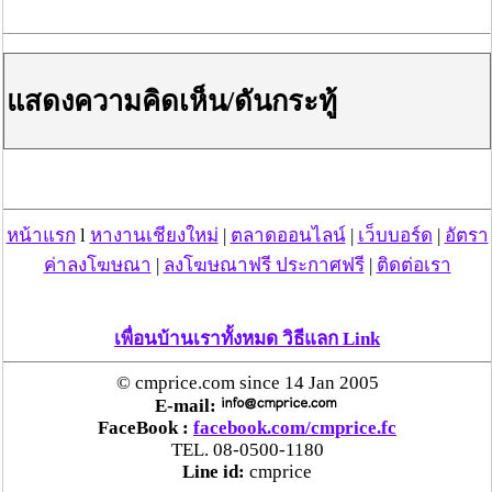
ประสาน สตช.สายด่วน 1441 อายัดบัญชี-ตามเงินได้
คืนครบ
แสดงความคิดเห็น/ดันกระทู้
ตร.สภ.เมืองลำพูน ยึดยาบ้ากว่า 700 เม็ด หลังชาว
บ้านแจ้งพบถุงพลาสติกพันเทปสีดำต้องสงสัยในสวน
ลำไย
แม่สะเรียง ลุยตรวจ “สกุชชี่“ ของเล่นอันตราย พบไร้
มาตรฐานเสี่ยงอันตราย สั่งห้ามขาย-เตือนภัยผู้
หน้าแรก
l
หางานเชียงใหม่
|
ตลาดออนไลน์
|
เว็บบอร์ด
|
อัตรา
ปกครองเฝ้าระวังบุตรหลาน
ค่าลงโฆษณา
|
ลงโฆษณาฟรี ประกาศฟรี
|
ติดต่อเรา
“ลาว” ส่ง “24 คนไทย” กลับประเทศผ่านด่าน
เพื่อนบ้านเราทั้งหมด วิธีแลก Link
เชียงของ เพื่อดำเนินการตามกฎหมาย พบส่วนใหญ่มี
เอี่ยวแก๊งคอลเซ็นเตอร์
© cmprice.com since 14 Jan 2005
E-mail:
“ตรีนุช” เปิดตัวระบบ “e-WorkPermit” ลงทะเบียน
FaceBook :
facebook.com/cmprice.fc
แรงงานต่างด้าวออนไลน์ ให้บริการ 24 ชั่วโมงทั่ว
TEL. 08-0500-1180
Line id:
cmprice
ประเทศ เริ่ม 13 ต.ค. นี้