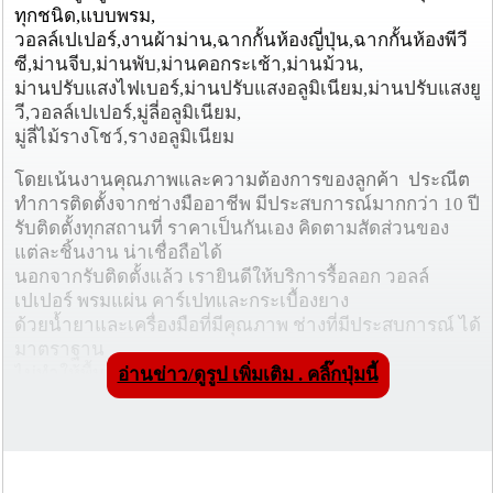
ทุกชนิด,แบบพรม,
วอลล์เปเปอร์,งานผ้าม่าน,ฉากกั้นห้องญี่ปุ่น,ฉากกั้นห้องพีวี
ซี,ม่านจีบ,ม่านพับ,ม่านคอกระเช้า,ม่านม้วน,
ม่านปรับแสงไฟเบอร์,ม่านปรับแสงอลูมิเนียม,ม่านปรับแสงยู
วี,วอลล์เปเปอร์,มู่ลี่อลูมิเนียม,
มู่ลี่ไม้รางโชว์,รางอลูมิเนียม
โดยเน้นงานคุณภาพและความต้องการของลูกค้า ประณีต
ทำการติดตั้งจากช่างมืออาชีพ มีประสบการณ์มากกว่า 10 ปี
รับติดตั้งทุกสถานที่ ราคาเป็นกันเอง คิดตามสัดส่วนของ
แต่ละชิ้นงาน น่าเชื่อถือได้
นอกจากรับติดตั้งแล้ว เรายินดีให้บริการรื้อลอก วอลล์
เปเปอร์ พรมแผ่น คาร์เปทและกระเบื้องยาง
ด้วยน้ำยาและเครื่องมือที่มีคุณภาพ ช่างที่มีประสบการณ์ ได้
มาตราฐาน
ไม่ทำให้พื้นผนังของคุณเสียหาย
อ่านข่าว/ดูรูป เพิ่มเติม . คลิ๊กปุ่มนี้