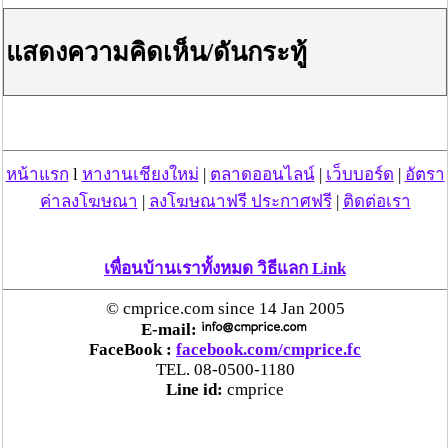
โทรศัพท์: 086 342 2399 คุณชาติศริน (หนอ)
Line ID : noisupapat
E-mail:owatdesign@hotmail.com
แสดงความคิดเห็น/ดันกระทู้
http://www.owat.co.th/
ท่านสามารถเข้ามาดูแบบตัวอย่างที่มากมายหลายหลาก
กว่าในเว็บได้ที่
บริษัท โอวาท โปร แอนด์ ควิก จำกัด
หน้าแรก
l
หางานเชียงใหม่
|
ตลาดออนไลน์
|
เว็บบอร์ด
|
อัตรา
20,22,24,26 ซอยสีหบุรานุกิจ4 ถนนสีหบุรานุกิจ แขวงมีนบุรี
ค่าลงโฆษณา
|
ลงโฆษณาฟรี ประกาศฟรี
|
ติดต่อเรา
เขตมีนบุรี กรุงเทพฯ 10510
คำค้นหา ปูพรม,รับปูพรม,ปูพรมสำนักงาน,พรมสำนักงาน
เพื่อนบ้านเราทั้งหมด วิธีแลก Link
โฆษณาผู้สนับสนุน
© cmprice.com since 14 Jan 2005
E-mail:
FaceBook :
facebook.com/cmprice.fc
TEL. 08-0500-1180
Line id:
cmprice