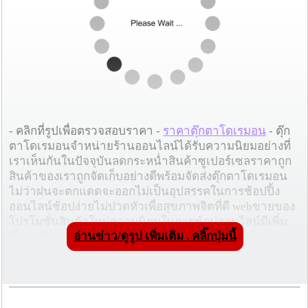
- คลิกที่รูปเพื่อตรวจสอบราคา -
ราคาตุ๊กตาโดเรมอน
- ตุ๊ก
ตาโดเรมอนจำหน่ายร้านออนไลน์ได้รับความนิยมอย่างที่
เราเห็นกันในปัจจุบันลดกระหน่ำสินค้าซูเปอร์เซลราคาถูก
สินค้าของเราถูกจัดเก็บอย่างดีพร้อมจัดส่งตุ๊กตาโดเรมอน
ไม่ว่าฝนจะตกแดดจะออกไม่เป็นอุปสรรคในการช้อปปิ้ง
ออนไลน์ช้อปง่ายไม่ปวดหัวเพื่อสุขภาพจิตที่ดี webขายของ
โปรโมชั่นสินค้าใหม่ความนิยมในการช้อปออนไลน์มีเพิ่ม
อ่านข่าว/ดูรูป เพิ่มเติม . คลิ๊กปุ่มนี้
ขึ้นทุกปี ราคาตุ๊กตาโดเรมอนเว็บไซต์ชอปปิ้งออนไลน์น่า
ซื้อเป็นให้บริการสั่งของแล้ว ประหยัดเวลาแบบสุดๆเมื่อช้อ
ปออนไลน์webขายสินค้าonlineถูกและดี
โฆษณาผู้สนับสนุน