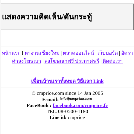
แสดงความคิดเห็น/ดันกระทู้
วันที่ 19 มิ.ย. 66 16:01:29 , ดู 396 ครั้ง
กระทู้/ข่าว อื่นๆ ที่น่าสนใจ ในเว็บไซต์ cmprice.com
ชื่นชม ตำรวจแม่ทาลำพูน ช่วยสาวลำพูนเหยื่อมิจฯ
หวิดสูญเงินเกือบสองแสน โชคดีรู้ตัวเร็ว! รีบแจ้งตร.
หน้าแรก
l
หางานเชียงใหม่
|
ตลาดออนไลน์
|
เว็บบอร์ด
|
อัตรา
ประสาน สตช.สายด่วน 1441 อายัดบัญชี-ตามเงินได้
ค่าลงโฆษณา
|
ลงโฆษณาฟรี ประกาศฟรี
|
ติดต่อเรา
คืนครบ
ตร.สภ.เมืองลำพูน ยึดยาบ้ากว่า 700 เม็ด หลังชาว
เพื่อนบ้านเราทั้งหมด วิธีแลก Link
บ้านแจ้งพบถุงพลาสติกพันเทปสีดำต้องสงสัยในสวน
© cmprice.com since 14 Jan 2005
ลำไย
E-mail:
FaceBook :
facebook.com/cmprice.fc
แม่สะเรียง ลุยตรวจ “สกุชชี่“ ของเล่นอันตราย พบไร้
TEL. 08-0500-1180
มาตรฐานเสี่ยงอันตราย สั่งห้ามขาย-เตือนภัยผู้
Line id:
cmprice
ปกครองเฝ้าระวังบุตรหลาน