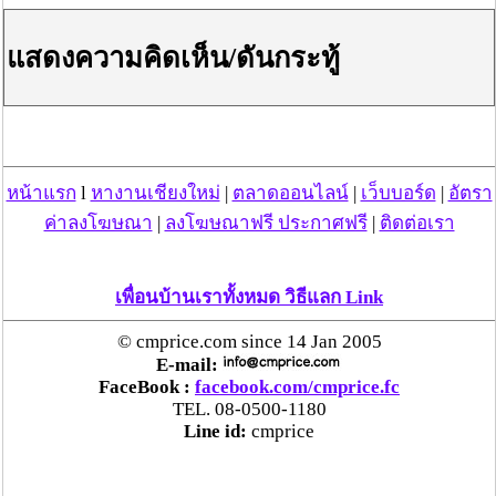
แสดงความคิดเห็น/ดันกระทู้
วันที่ 22 มิ.ย. 66 05:07:17 , ดู 365 ครั้ง
กระทู้/ข่าว อื่นๆ ที่น่าสนใจ ในเว็บไซต์ cmprice.com
ชื่นชม ตำรวจแม่ทาลำพูน ช่วยสาวลำพูนเหยื่อมิจฯ
หวิดสูญเงินเกือบสองแสน โชคดีรู้ตัวเร็ว! รีบแจ้งตร.
หน้าแรก
l
หางานเชียงใหม่
|
ตลาดออนไลน์
|
เว็บบอร์ด
|
อัตรา
ประสาน สตช.สายด่วน 1441 อายัดบัญชี-ตามเงินได้
ค่าลงโฆษณา
|
ลงโฆษณาฟรี ประกาศฟรี
|
ติดต่อเรา
คืนครบ
ตร.สภ.เมืองลำพูน ยึดยาบ้ากว่า 700 เม็ด หลังชาว
เพื่อนบ้านเราทั้งหมด วิธีแลก Link
บ้านแจ้งพบถุงพลาสติกพันเทปสีดำต้องสงสัยในสวน
© cmprice.com since 14 Jan 2005
ลำไย
E-mail:
FaceBook :
facebook.com/cmprice.fc
แม่สะเรียง ลุยตรวจ “สกุชชี่“ ของเล่นอันตราย พบไร้
TEL. 08-0500-1180
มาตรฐานเสี่ยงอันตราย สั่งห้ามขาย-เตือนภัยผู้
Line id:
cmprice
ปกครองเฝ้าระวังบุตรหลาน