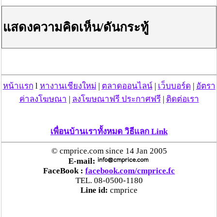
แสดงความคิดเห็น/ดันกระทู้
วันที่ 01 ก.ค. 66 05:07:22 , ดู 401 ครั้ง
กระทู้/ข่าว อื่นๆ ที่น่าสนใจ ในเว็บไซต์ cmprice.com
ชื่นชม ตำรวจแม่ทาลำพูน ช่วยสาวลำพูนเหยื่อมิจฯ
หวิดสูญเงินเกือบสองแสน โชคดีรู้ตัวเร็ว! รีบแจ้งตร.
หน้าแรก
l
หางานเชียงใหม่
|
ตลาดออนไลน์
|
เว็บบอร์ด
|
อัตรา
ประสาน สตช.สายด่วน 1441 อายัดบัญชี-ตามเงินได้
ค่าลงโฆษณา
|
ลงโฆษณาฟรี ประกาศฟรี
|
ติดต่อเรา
คืนครบ
ตร.สภ.เมืองลำพูน ยึดยาบ้ากว่า 700 เม็ด หลังชาว
เพื่อนบ้านเราทั้งหมด วิธีแลก Link
บ้านแจ้งพบถุงพลาสติกพันเทปสีดำต้องสงสัยในสวน
© cmprice.com since 14 Jan 2005
ลำไย
E-mail:
FaceBook :
facebook.com/cmprice.fc
แม่สะเรียง ลุยตรวจ “สกุชชี่“ ของเล่นอันตราย พบไร้
TEL. 08-0500-1180
มาตรฐานเสี่ยงอันตราย สั่งห้ามขาย-เตือนภัยผู้
Line id:
cmprice
ปกครองเฝ้าระวังบุตรหลาน