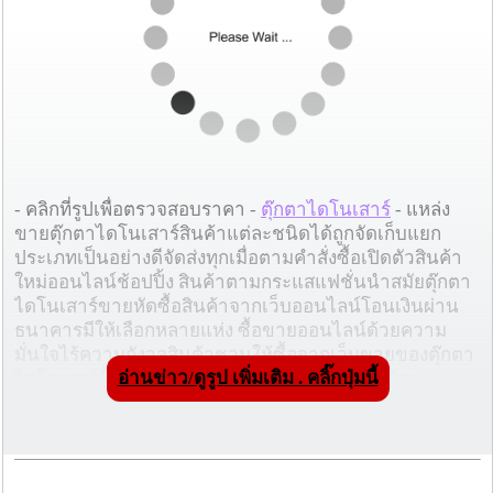
- คลิกที่รูปเพื่อตรวจสอบราคา -
ตุ๊กตาไดโนเสาร์
- แหล่ง
ขายตุ๊กตาไดโนเสาร์สินค้าแต่ละชนิดได้ถูกจัดเก็บแยก
ประเภทเป็นอย่างดีจัดส่งทุกเมื่อตามคำสั่งซื้อเปิดตัวสินค้า
ใหม่ออนไลน์ช้อปปิ้ง สินค้าตามกระแสแฟชั่นนำสมัยตุ๊กตา
ไดโนเสาร์ขายหัดซื้อสินค้าจากเว็บออนไลน์โอนเงินผ่าน
ธนาคารมีให้เลือกหลายแห่ง ซื้อขายออนไลน์ด้วยความ
มั่นใจไร้ความกังวลสินค้าชวนให้ซื้อจากเว็บขายของตุ๊กตา
อ่านข่าว/ดูรูป เพิ่มเติม . คลิ๊กปุ่มนี้
ไดโนเสาร์ซื้อสินค้าshopvoใส่ใจในทุกๆออเดอร์ ร้าน
ออนไลน์ได้เห็นถึงความสำคัญของความปลอดภัยของลูกค้า
สินค้าในเน็ตลดราคาสามารถซื้อได้ทันที
โฆษณาผู้สนับสนุน