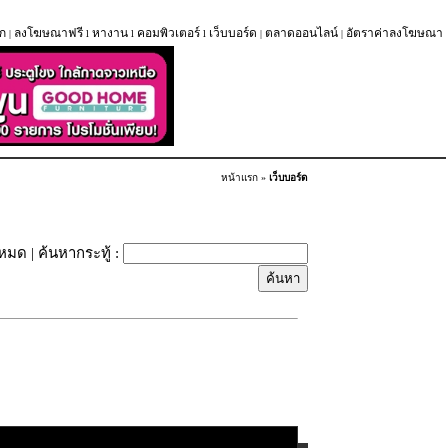
ก
ลงโฆษณาฟรี
หางาน
คอมพิวเตอร์
เว็บบอร์ด
ตลาดออนไลน์
อัตราค่าลงโฆษณา
|
l
l
l
|
|
หน้าแรก
»
เว็บบอร์ด
้งหมด
| ค้นหากระทู้ :