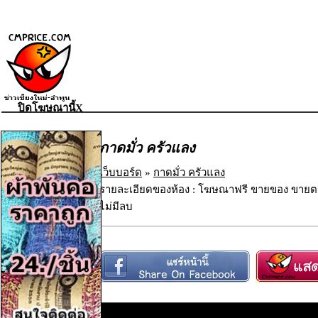
ปิดโฆษณานี้X
กาดมั่ว ครัวแลง
เว็บบอร์ด
»
กาดมั่ว ครัวแลง
รายละเอียดของห้อง : โฆษณาฟรี ขายของ ขายตร
ไม่มีลบ