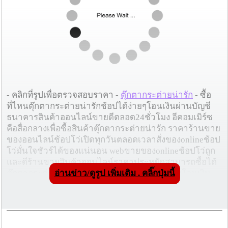
- คลิกที่รูปเพื่อตรวจสอบราคา -
ตุ๊กตากระต่ายน่ารัก
- ซื้อ
ที่ไหนตุ๊กตากระต่ายน่ารักช้อปได้ง่ายๆโอนเงินผ่านบัญชี
ธนาคารสินค้าออนไลน์ขายดีตลอด24ชั่วโมง อีคอมเมิร์ซ
คือสื่อกลางเพื่อซื้อสินค้าตุ๊กตากระต่ายน่ารัก ราคาร้านขาย
ของออนไลน์ช้อปโว่เปิดทุกวันตลอดเวลาสั่งของonlineช้อป
โว่มั่นใจชัวร์ได้ของแน่นอน webขายของonlineช้อปโว่ถูก
และดีร้านขายสินค้าออนไลน์ราคาประหยัดสามารถซื้อได้
อ่านข่าว/ดูรูป เพิ่มเติม . คลิ๊กปุ่มนี้
ตุ๊กตากระต่ายน่ารักไม่ต้องใช้เงินสดจ่ายเงินโดยโอนเงิน
สินค้าดีคุณภาพสูงสามารถซื้อได้ในราคาพิเศษ
ร้านonlineลดกระหน่ำซูเปอร์เซล
โฆษณาผู้สนับสนุน