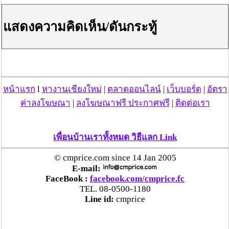
แสดงความคิดเห็น/ดันกระทู้
วันที่ 20 ก.ค. 66 16:47:39 , ดู 689 ครั้ง
กระทู้/ข่าว อื่นๆ ที่น่าสนใจ ในเว็บไซต์ cmprice.com
ชื่นชม ตำรวจแม่ทาลำพูน ช่วยสาวลำพูนเหยื่อมิจฯ
หวิดสูญเงินเกือบสองแสน โชคดีรู้ตัวเร็ว! รีบแจ้งตร.
หน้าแรก
l
หางานเชียงใหม่
|
ตลาดออนไลน์
|
เว็บบอร์ด
|
อัตรา
ประสาน สตช.สายด่วน 1441 อายัดบัญชี-ตามเงินได้
ค่าลงโฆษณา
|
ลงโฆษณาฟรี ประกาศฟรี
|
ติดต่อเรา
คืนครบ
ตร.สภ.เมืองลำพูน ยึดยาบ้ากว่า 700 เม็ด หลังชาว
เพื่อนบ้านเราทั้งหมด วิธีแลก Link
บ้านแจ้งพบถุงพลาสติกพันเทปสีดำต้องสงสัยในสวน
© cmprice.com since 14 Jan 2005
ลำไย
E-mail:
FaceBook :
facebook.com/cmprice.fc
แม่สะเรียง ลุยตรวจ “สกุชชี่“ ของเล่นอันตราย พบไร้
TEL. 08-0500-1180
มาตรฐานเสี่ยงอันตราย สั่งห้ามขาย-เตือนภัยผู้
Line id:
cmprice
ปกครองเฝ้าระวังบุตรหลาน