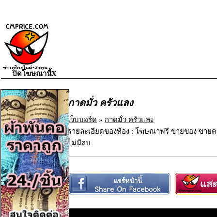
ปิดโฆษณานี้X
กาดมั่ว ครัวแลง
เว็บบอร์ด
»
กาดมั่ว ครัวแลง
รายละเอียดของห้อง : โฆษณาฟรี ขายของ ขายตร
ไม่มีลบ