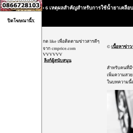
6 เหตุผลสำคัญสำหรับการใช้น้ำยาเคลือ
•
ปิดโฆษณานี้X
กด like เพื่อติดตามข่าวสารดีๆ
©
เนื้อหาข่าว/
จาก cmprice.com
VVVVVV
ลิงก์ผู้สนับสนุน
สำหรับคนที่มี
เพิ่มความสวย
ในบทความนี้ส