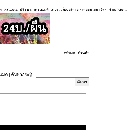
ก
ลงโฆษณาฟรี
หางาน
คอมพิวเตอร์
เว็บบอร์ด
ตลาดออนไลน์
อัตราค่าลงโฆษณา
|
l
l
l
|
|
หน้าแรก
»
เว็บบอร์ด
้งหมด
| ค้นหากระทู้ :