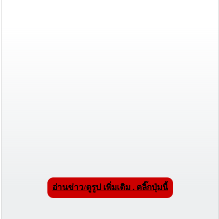
อ่านข่าว/ดูรูป เพิ่มเติม . คลิ๊กปุ่มนี้
-ถังขยะสแตนเลส