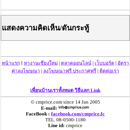
แสดงความคิดเห็น/ดันกระทู้
-ถังน้ำพลาสติก
-เก้าอี้พลาสติก
-กระติกน้ำแข็ง
หน้าแรก
l
หางานเชียงใหม่
|
ตลาดออนไลน์
|
เว็บบอร์ด
|
อัตรา
-พาเลทพลาสติก
ค่าลงโฆษณา
|
ลงโฆษณาฟรี ประกาศฟรี
|
ติดต่อเรา
เพื่อนบ้านเราทั้งหมด วิธีแลก Link
© cmprice.com since 14 Jan 2005
E-mail:
FaceBook :
facebook.com/cmprice.fc
TEL. 08-0500-1180
Line id:
cmprice