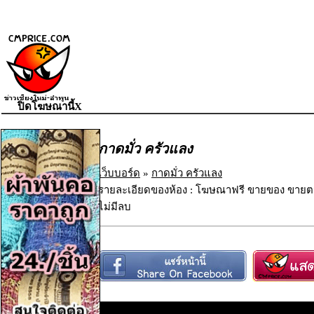
ปิดโฆษณานี้X
กาดมั่ว ครัวแลง
เว็บบอร์ด
»
กาดมั่ว ครัวแลง
รายละเอียดของห้อง : โฆษณาฟรี ขายของ ขายตร
ไม่มีลบ