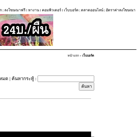
ก
ลงโฆษณาฟรี
หางาน
คอมพิวเตอร์
เว็บบอร์ด
ตลาดออนไลน์
อัตราค่าลงโฆษณา
|
l
l
l
|
|
หน้าแรก
»
เว็บบอร์ด
้งหมด
| ค้นหากระทู้ :