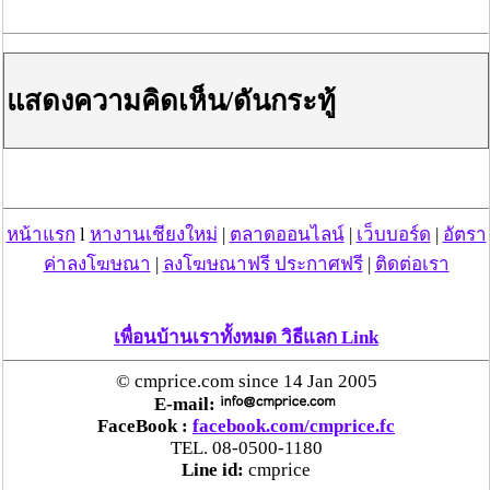
แสดงความคิดเห็น/ดันกระทู้
อันดับ ๑
: อาจารย์ อู๋ สมการหรือซินแส อู๋ อยู่แถวช้างเผือก
หน้าแรก
l
หางานเชียงใหม่
|
ตลาดออนไลน์
|
เว็บบอร์ด
|
อัตรา
อำเภอเมือง จังหวัดเชียงใหม่ แกใช้วิชาโหราศาสตร์จีนและ
ฮวงจุ้ย ซึ่งผู้ที่จะดูดวงต้องมีข้อมูล วัน+เดือน+ปีเกิด ที่
ค่าลงโฆษณา
|
ลงโฆษณาฟรี ประกาศฟรี
|
ติดต่อเรา
แน่นอน มิเช่นนั้น อาจารย์ อู๋ แกจะไม่ยอมดูให้ ตัวเราเคย
ถามอาจารย์ว่า ถ้าไม่รู้วัน+เดือน+ปีเกิด ก็ดูดวงจีนไม่ได้ใช่
ไหมคะ อาจารย์แกตอบว่าใช่เลย เพราะโหราศาสตร์จีนต้อง
เพื่อนบ้านเราทั้งหมด วิธีแลก Link
คำนวณเชิงลึกและละเอียดอ่อน ซึ่งตัวเราได้พิสูจน์ความ
แม่นยำของ อาจารย์ อู๋ สมการมาแล้ว แกทายทักเราว่า ดวง
© cmprice.com since 14 Jan 2005
E-mail:
กำลังศึกษาต่อ และดวงเหมาะเรียนสายการแพทย์ ทำเราอึ้ง
FaceBook :
facebook.com/cmprice.fc
ไปเลย เพราะทุกวันนี้เราเรียนคณะเภสัชฯ ม.ช. อยู่รู้ได้ยังไง
TEL. 08-0500-1180
และอาจารย์ อู๋ แกยังทักก่อนที่เราจะถามอีกว่า กำลังมีปัญหา
Line id:
cmprice
เรื่องเรียน ดวงมีเกณฑ์จบล่าช้ากว่าเพื่อนร่วมรุ่น ทำเราอึ้ง