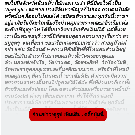
พอไปถึงจังหวัดนั้นแล้ว ก็มักจะถามว่า ที่นี่มีอะไรดี เป็น
Highlight+จุดขาย บางทีค้นหาข้อมูลก็ไม่เจอ ถามคนในจัง
หวัดนั้นๆ ก็ตอบไม่ค่อยได้ เหมือนตัวเราเอง ทุกวันนี้เรามา
อยู่อาศัยในจังหวัดเชียงใหม่ เหตุผลเพราะสอบเข้าเรียนต่อ
ระดับปริญญาโท ได้ที่มหาวิทยาลัยเชียงใหม่ได้ แต่พื้นเพ
เราเป็นคนชลบุรี เรามีนิสัยชอบดูดวงเอามากๆ เรียกว่า สา
ยมูสุดๆ จนเพื่อนๆ ชอบเรียกและชอบแซวว่า สายมูตัวแม่
อย่างเช่น วัดไหนดัง+สถานที่ศักดิ์สิทธิ์ที่ไหนคนส่วนใหญ่
ชอบไปกัน ตัวเราไปมาหมดแล้ว ทั้งวัดพระธาตุดอย
คำ+หลวงพ่อทันใจ , วัดป่าแดด , วัดพระสิงห์ , วัดโลกโมฬี ,
วัดพระธาตุดอยสุเทพและอื่นๆอีกมากมาย... หรือถ้าที่ไหนมี
หมอดูแม่นๆ ที่คนโน่นคนนี้ เขาเชียร์กัน ตัวเราจะมีความ
พยายามหาทางดิ้นรนไปดูดวงให้ได้ค่ะ ซึ่งที่ผ่านมาก็เจอทั้ง
ตัวจริงและตัวปลอม โดยเฉพาะตัวปลอมหรือบรรดาหน้าม้า
ตาม Social ต่างๆ เพียบเยอะมาก ทำให้ตัวเราเองมี
ประสบการณ์เพียบเช่นกันเพราะเจอมากับตัวค่ะ ทุกวันนี้
เก็บเป็นสถิติจดเอาไว้เลย บ่อยครั้งที่รู้สึกเครียด กดดันจาก
อ่านข่าว/ดูรูป เพิ่มเติม . คลิ๊กปุ่มนี้
การเรียน หรือมีปัญหาครอบครัว วันไหนไม่มีตารางเรียนที่
มหาวิทยาลัย ก็มักจะชวนเพื่อนไปดูดวงกับหมอดูเจ้า
นั้น+เจ้านี้ ที่เจอระดับแม่นๆ มีไม่กี่คน ส่วนใหญ่ทายแบบ