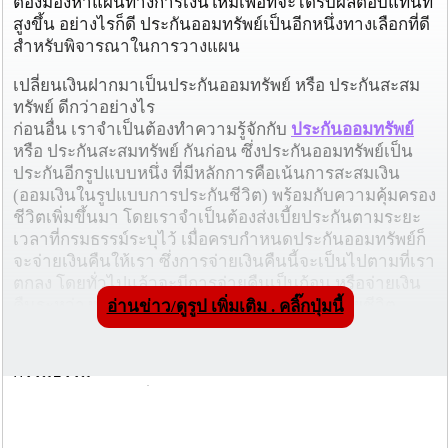
ต้องมองหาแผนทางการเงินใหม่เพื่อที่จะได้รับผลตอบแทนที่
สูงขึ้น อย่างไรก็ดี ประกันออมทรัพย์เป็นอีกหนึ่งทางเลือกที่ดี
สำหรับพิจารณาในการวางแผน
เปลี่ยนเงินฝากมาเป็นประกันออมทรัพย์ หรือ ประกันสะสม
ทรัพย์ ดีกว่าอย่างไร
ก่อนอื่น เราจำเป็นต้องทำความรู้จักกับ
ประกันออมทรัพย์
หรือ ประกันสะสมทรัพย์ กันก่อน ซึ่งประกันออมทรัพย์เป็น
ประกันอีกรูปแบบหนึ่ง ที่มีหลักการคือเน้นการสะสมเงิน
(ออมเงินในรูปแบบการประกันชีวิต) พร้อมกับความคุ้มครอง
ชีวิตเพิ่มขึ้นมา โดยเราจำเป็นต้องส่งเบี้ยประกันตามระยะ
เวลาที่กรมธรรม์ระบุไว้ เมื่อครบกำหนดประกันออมทรัพย์ก็
จะจ่ายเงินคืนให้เรา ซึ่งการจ่ายเงินคืนนี้จะเป็นไปตามที่เรา
ตกลง โดยทั่วไปแล้วจะมีการจ่ายคืนเป็นก้อน หรือจ่ายเงิน
คืนระหว่างทางตลอดสัญญา และในกรณีที่เราเสียชีวิต
อ่านข่าว/ดูรูป เพิ่มเติม . คลิ๊กปุ่มนี้
ระหว่างที่ส่งกรมธรรม์ ผู้ที่ได้รับผลประโยชน์จะได้รับเงิน
ก้อนที่เรียกว่า "จำนวนเงินเอาประกัน" ตามที่ระบุไว้ใน
กรรมธรรม์
ผลตอบแทนมากกว่า
ผลตอบแทนของประกันออมทรัพย์นั้นเราจำเป็นต้องดูจาก
ผลประโยชน์เกี่ยวกับเงินปันผล เงินคืน และเงินครบกำหนด