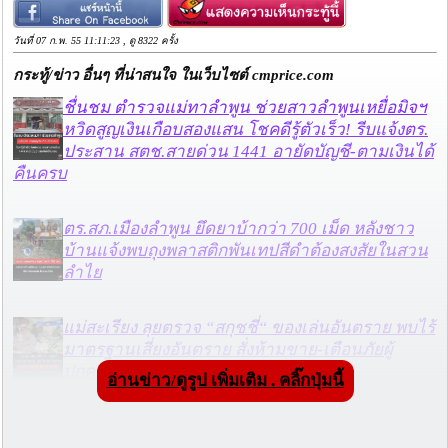
วันที่ 07 ก.พ. 55 11:11:23 , ดู 8322 ครั้ง
กระทู้/ข่าว อื่นๆ ที่น่าสนใจ ในเว็บไซต์ cmprice.com
ชื่นชม ตำรวจแม่ทาลำพูน ช่วยสาวลำพูนเหยื่อมิจฯ
หวิดสูญเงินเกือบสองแสน โชคดีรู้ตัวเร็ว! รีบแจ้งตร.
ประสาน สตช.สายด่วน 1441 อายัดบัญชี-ตามเงินได้
คืนครบ
ตร.สภ.เมืองลำพูน ยึดยาบ้ากว่า 700 เม็ด หลังชาว
บ้านแจ้งพบถุงพลาสติกพันเทปสีดำต้องสงสัยในสวน
ลำไย
แม่สะเรียง ลุยตรวจ “สกุชชี่“ ของเล่นอันตราย พบไร้
มาตรฐานเสี่ยงอันตราย สั่งห้ามขาย-เตือนภัยผู้
ปกครองเฝ้าระวังบุตรหลาน
อ่านข่าว/ดูรูป เพิ่มเติม . คลิ๊กปุ่มนี้
“ลาว” ส่ง “24 คนไทย” กลับประเทศผ่านด่าน