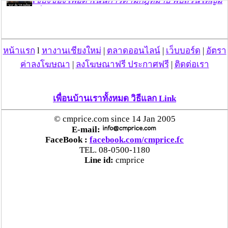
เชียงของ เพื่อดำเนินการตามกฎหมาย พบส่วนใหญ่มี
เอี่ยวแก๊งคอลเซ็นเตอร์
“ตรีนุช” เปิดตัวระบบ “e-WorkPermit” ลงทะเบียน
หน้าแรก
l
หางานเชียงใหม่
|
ตลาดออนไลน์
|
เว็บบอร์ด
|
อัตรา
แรงงานต่างด้าวออนไลน์ ให้บริการ 24 ชั่วโมงทั่ว
ประเทศ เริ่ม 13 ต.ค. นี้
ค่าลงโฆษณา
|
ลงโฆษณาฟรี ประกาศฟรี
|
ติดต่อเรา
คพ. เผยผลตรวจคุณภาพน้ำแม่น้ำกก-แม่น้ำสาย-
เพื่อนบ้านเราทั้งหมด วิธีแลก Link
แม่น้ำรวก-แม่น้ำโขง พื้นที่เชียงใหม่-เชียงราย ครั้งที่
8 “พบสารหนูสูงเกินค่ามาตรฐาน“
© cmprice.com since 14 Jan 2005
E-mail:
FaceBook :
facebook.com/cmprice.fc
ไทยยังน่าลงทุน หลังพบต่างชาติเชื่อมั่นลงทุนครึ่งปี
TEL. 08-0500-1180
แรก 1.1 แสนล้านบาท
Line id:
cmprice
“พาณิชย์”จับมือซีพี แอ็กซ์ตร้า รับซื้อลำไย 1,000
ตัน นำขายผ่านแม็คโคร-โลตัส 2,600 สาขาทั่ว
ประเทศ ช่วยเหลือเกษตรกร