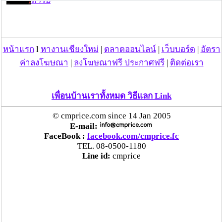
ลำไย
แม่สะเรียง ลุยตรวจ “สกุชชี่“ ของเล่นอันตราย พบไร้
มาตรฐานเสี่ยงอันตราย สั่งห้ามขาย-เตือนภัยผู้
หน้าแรก
l
หางานเชียงใหม่
|
ตลาดออนไลน์
|
เว็บบอร์ด
|
อัตรา
ปกครองเฝ้าระวังบุตรหลาน
ค่าลงโฆษณา
|
ลงโฆษณาฟรี ประกาศฟรี
|
ติดต่อเรา
“ลาว” ส่ง “24 คนไทย” กลับประเทศผ่านด่าน
เชียงของ เพื่อดำเนินการตามกฎหมาย พบส่วนใหญ่มี
เพื่อนบ้านเราทั้งหมด วิธีแลก Link
เอี่ยวแก๊งคอลเซ็นเตอร์
© cmprice.com since 14 Jan 2005
“ตรีนุช” เปิดตัวระบบ “e-WorkPermit” ลงทะเบียน
E-mail:
FaceBook :
facebook.com/cmprice.fc
แรงงานต่างด้าวออนไลน์ ให้บริการ 24 ชั่วโมงทั่ว
TEL. 08-0500-1180
ประเทศ เริ่ม 13 ต.ค. นี้
Line id:
cmprice
คพ. เผยผลตรวจคุณภาพน้ำแม่น้ำกก-แม่น้ำสาย-
แม่น้ำรวก-แม่น้ำโขง พื้นที่เชียงใหม่-เชียงราย ครั้งที่
8 “พบสารหนูสูงเกินค่ามาตรฐาน“