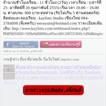
จำนวนชั่วโมงเรียน : 11 ชั่วโมง (2วัน) เวลาเรียน : (เสาร์ที่
25- อาทิตย์ที่ 26 กุมภาพันธ์ 2555) เริ่มเวลา 10.00 – 16.00
น. ค่าอบรม: 900 บาท ต่อท่าน (รับไม่เกิน 5 ท่านต่อคอร์ส)
ติดต่อและจองเรียน : kayfoto Studio เชียงใหม่ 084-
3784098 (พี่เคครับ) werayutn@hotmail.com ราละเอียดเพิ่ม
เติม: http://www.kayfoto.com/webboard/index.php?
PHPSESSID=509e0d0896ca95ec08120f55360c1d9d&topic=
วันที่ 18 ก.พ. 55 10:58:38 , ดู 8492 ครั้ง
กระทู้/ข่าว อื่นๆ ที่น่าสนใจ ในเว็บไซต์ cmprice.com
ชื่นชม ตำรวจแม่ทาลำพูน ช่วยสาวลำพูนเหยื่อมิจฯ
หวิดสูญเงินเกือบสองแสน โชคดีรู้ตัวเร็ว! รีบแจ้งตร.
ประสาน สตช.สายด่วน 1441 อายัดบัญชี-ตามเงินได้
คืนครบ
อ่านข่าว/ดูรูป เพิ่มเติม . คลิ๊กปุ่มนี้
ตร.สภ.เมืองลำพูน ยึดยาบ้ากว่า 700 เม็ด หลังชาว
บ้านแจ้งพบถุงพลาสติกพันเทปสีดำต้องสงสัยในสวน