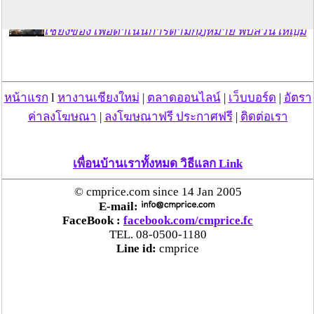
“ลาว” ส่ง “24 คนไทย” กลับประเทศผ่านด่าน
เชียงของ เพื่อดำเนินการตามกฎหมาย พบส่วนใหญ่มี
เอี่ยวแก๊งคอลเซ็นเตอร์
“ตรีนุช” เปิดตัวระบบ “e-WorkPermit” ลงทะเบียน
หน้าแรก
l
หางานเชียงใหม่
|
ตลาดออนไลน์
|
เว็บบอร์ด
|
อัตรา
แรงงานต่างด้าวออนไลน์ ให้บริการ 24 ชั่วโมงทั่ว
ประเทศ เริ่ม 13 ต.ค. นี้
ค่าลงโฆษณา
|
ลงโฆษณาฟรี ประกาศฟรี
|
ติดต่อเรา
คพ. เผยผลตรวจคุณภาพน้ำแม่น้ำกก-แม่น้ำสาย-
เพื่อนบ้านเราทั้งหมด วิธีแลก Link
แม่น้ำรวก-แม่น้ำโขง พื้นที่เชียงใหม่-เชียงราย ครั้งที่
8 “พบสารหนูสูงเกินค่ามาตรฐาน“
© cmprice.com since 14 Jan 2005
E-mail:
FaceBook :
facebook.com/cmprice.fc
ไทยยังน่าลงทุน หลังพบต่างชาติเชื่อมั่นลงทุนครึ่งปี
TEL. 08-0500-1180
แรก 1.1 แสนล้านบาท
Line id:
cmprice
“พาณิชย์”จับมือซีพี แอ็กซ์ตร้า รับซื้อลำไย 1,000
ตัน นำขายผ่านแม็คโคร-โลตัส 2,600 สาขาทั่ว
ประเทศ ช่วยเหลือเกษตรกร