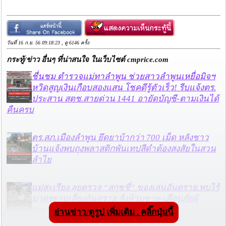
วันที่ 16 ก.ย. 56 09:18:23 , ดู 6146 ครั้ง
กระทู้/ข่าว อื่นๆ ที่น่าสนใจ ในเว็บไซต์ cmprice.com
ชื่นชม ตำรวจแม่ทาลำพูน ช่วยสาวลำพูนเหยื่อมิจฯ
หวิดสูญเงินเกือบสองแสน โชคดีรู้ตัวเร็ว! รีบแจ้งตร.
ประสาน สตช.สายด่วน 1441 อายัดบัญชี-ตามเงินได้
คืนครบ
ตร.สภ.เมืองลำพูน ยึดยาบ้ากว่า 700 เม็ด หลังชาว
บ้านแจ้งพบถุงพลาสติกพันเทปสีดำต้องสงสัยในสวน
ลำไย
แม่สะเรียง ลุยตรวจ “สกุชชี่“ ของเล่นอันตราย พบไร้
มาตรฐานเสี่ยงอันตราย สั่งห้ามขาย-เตือนภัยผู้
ปกครองเฝ้าระวังบุตรหลาน
อ่านข่าว/ดูรูป เพิ่มเติม . คลิ๊กปุ่มนี้