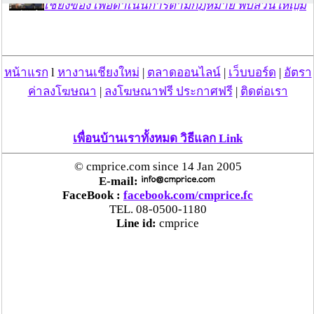
เชียงของ เพื่อดำเนินการตามกฎหมาย พบส่วนใหญ่มี
เอี่ยวแก๊งคอลเซ็นเตอร์
“ตรีนุช” เปิดตัวระบบ “e-WorkPermit” ลงทะเบียน
หน้าแรก
l
หางานเชียงใหม่
|
ตลาดออนไลน์
|
เว็บบอร์ด
|
อัตรา
แรงงานต่างด้าวออนไลน์ ให้บริการ 24 ชั่วโมงทั่ว
ประเทศ เริ่ม 13 ต.ค. นี้
ค่าลงโฆษณา
|
ลงโฆษณาฟรี ประกาศฟรี
|
ติดต่อเรา
คพ. เผยผลตรวจคุณภาพน้ำแม่น้ำกก-แม่น้ำสาย-
เพื่อนบ้านเราทั้งหมด วิธีแลก Link
แม่น้ำรวก-แม่น้ำโขง พื้นที่เชียงใหม่-เชียงราย ครั้งที่
8 “พบสารหนูสูงเกินค่ามาตรฐาน“
© cmprice.com since 14 Jan 2005
E-mail:
FaceBook :
facebook.com/cmprice.fc
ไทยยังน่าลงทุน หลังพบต่างชาติเชื่อมั่นลงทุนครึ่งปี
TEL. 08-0500-1180
แรก 1.1 แสนล้านบาท
Line id:
cmprice
“พาณิชย์”จับมือซีพี แอ็กซ์ตร้า รับซื้อลำไย 1,000
ตัน นำขายผ่านแม็คโคร-โลตัส 2,600 สาขาทั่ว
ประเทศ ช่วยเหลือเกษตรกร