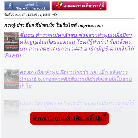
วันที่ 20 พ.ค. 57 11:55:05 , ดู 10915 ครั้ง
กระทู้/ข่าว อื่นๆ ที่น่าสนใจ ในเว็บไซต์ cmprice.com
ชื่นชม ตำรวจแม่ทาลำพูน ช่วยสาวลำพูนเหยื่อมิจฯ
หวิดสูญเงินเกือบสองแสน โชคดีรู้ตัวเร็ว! รีบแจ้งตร.
ประสาน สตช.สายด่วน 1441 อายัดบัญชี-ตามเงินได้
คืนครบ
ตร.สภ.เมืองลำพูน ยึดยาบ้ากว่า 700 เม็ด หลังชาว
บ้านแจ้งพบถุงพลาสติกพันเทปสีดำต้องสงสัยในสวน
ลำไย
แม่สะเรียง ลุยตรวจ “สกุชชี่“ ของเล่นอันตราย พบไร้
มาตรฐานเสี่ยงอันตราย สั่งห้ามขาย-เตือนภัยผู้
ปกครองเฝ้าระวังบุตรหลาน
อ่านข่าว/ดูรูป เพิ่มเติม . คลิ๊กปุ่มนี้
“ลาว” ส่ง “24 คนไทย” กลับประเทศผ่านด่าน