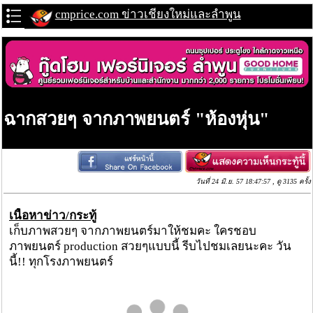
cmprice.com ข่าวเชียงใหม่และลำพูน
ฉากสวยๆ จากภาพยนตร์ "ห้องหุ่น"
วันที่ 24 มิ.ย. 57 18:47:57 , ดู 3135 ครั้ง
เนื้อหาข่าว/กระทู้
เก็บภาพสวยๆ จากภาพยนตร์มาให้ชมคะ ใครชอบ
ภาพยนตร์ production สวยๆแบบนี้ รีบไปชมเลยนะคะ วัน
นี้!! ทุกโรงภาพยนตร์