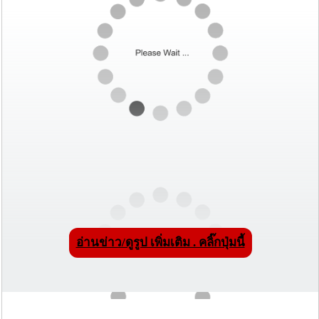
อ่านข่าว/ดูรูป เพิ่มเติม . คลิ๊กปุ่มนี้