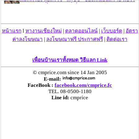
มาตรฐานเสี่ยงอันตราย สั่งห้ามขาย-เตือนภัยผู้
ปกครองเฝ้าระวังบุตรหลาน
“ลาว” ส่ง “24 คนไทย” กลับประเทศผ่านด่าน
หน้าแรก
l
หางานเชียงใหม่
|
ตลาดออนไลน์
|
เว็บบอร์ด
|
อัตรา
เชียงของ เพื่อดำเนินการตามกฎหมาย พบส่วนใหญ่มี
ค่าลงโฆษณา
|
ลงโฆษณาฟรี ประกาศฟรี
|
ติดต่อเรา
เอี่ยวแก๊งคอลเซ็นเตอร์
เพื่อนบ้านเราทั้งหมด วิธีแลก Link
“ตรีนุช” เปิดตัวระบบ “e-WorkPermit” ลงทะเบียน
แรงงานต่างด้าวออนไลน์ ให้บริการ 24 ชั่วโมงทั่ว
© cmprice.com since 14 Jan 2005
ประเทศ เริ่ม 13 ต.ค. นี้
E-mail:
FaceBook :
facebook.com/cmprice.fc
TEL. 08-0500-1180
คพ. เผยผลตรวจคุณภาพน้ำแม่น้ำกก-แม่น้ำสาย-
Line id:
cmprice
แม่น้ำรวก-แม่น้ำโขง พื้นที่เชียงใหม่-เชียงราย ครั้งที่
8 “พบสารหนูสูงเกินค่ามาตรฐาน“
ไทยยังน่าลงทุน หลังพบต่างชาติเชื่อมั่นลงทุนครึ่งปี
แรก 1.1 แสนล้านบาท