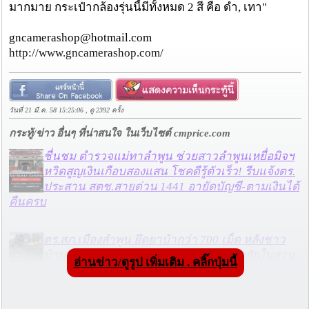
มากมาย กระเป๋ากล้องรุ่นนี้มีทั้งหมด 2 สี คือ ดำ, เทา"
gncamerashop@hotmail.com
http://www.gncamerashop.com/
วันที่ 21 มี.ค. 58 15:25:06 , ดู 2392 ครั้ง
กระทู้/ข่าว อื่นๆ ที่น่าสนใจ ในเว็บไซต์ cmprice.com
ชื่นชม ตำรวจแม่ทาลำพูน ช่วยสาวลำพูนเหยื่อมิจฯ
หวิดสูญเงินเกือบสองแสน โชคดีรู้ตัวเร็ว! รีบแจ้งตร.
ประสาน สตช.สายด่วน 1441 อายัดบัญชี-ตามเงินได้
คืนครบ
ตร.สภ.เมืองลำพูน ยึดยาบ้ากว่า 700 เม็ด หลังชาว
บ้านแจ้งพบถุงพลาสติกพันเทปสีดำต้องสงสัยในสวน
อ่านข่าว/ดูรูป เพิ่มเติม . คลิ๊กปุ่มนี้
ลำไย
แม่สะเรียง ลุยตรวจ “สกุชชี่“ ของเล่นอันตราย พบไร้