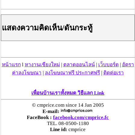
แสดงความคิดเห็น/ดันกระทู้
หน้าแรก
l
หางานเชียงใหม่
|
ตลาดออนไลน์
|
เว็บบอร์ด
|
อัตรา
ค่าลงโฆษณา
|
ลงโฆษณาฟรี ประกาศฟรี
|
ติดต่อเรา
วันที่ 24 ส.ค. 67 07:53:37 , ดู 102 ครั้ง
กระทู้/ข่าว อื่นๆ ที่น่าสนใจ ในเว็บไซต์ cmprice.com
เพื่อนบ้านเราทั้งหมด วิธีแลก Link
ชื่นชม ตำรวจแม่ทาลำพูน ช่วยสาวลำพูนเหยื่อมิจฯ
หวิดสูญเงินเกือบสองแสน โชคดีรู้ตัวเร็ว! รีบแจ้งตร.
© cmprice.com since 14 Jan 2005
ประสาน สตช.สายด่วน 1441 อายัดบัญชี-ตามเงินได้
E-mail:
คืนครบ
FaceBook :
facebook.com/cmprice.fc
TEL. 08-0500-1180
Line id:
cmprice
ตร.สภ.เมืองลำพูน ยึดยาบ้ากว่า 700 เม็ด หลังชาว