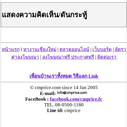
กระทู้/ข่าว อื่นๆ ที่น่าสนใจ ในเว็บไซต์ cmprice.com
ชื่นชม ตำรวจแม่ทาลำพูน ช่วยสาวลำพูนเหยื่อมิจฯ
แสดงความคิดเห็น/ดันกระทู้
หวิดสูญเงินเกือบสองแสน โชคดีรู้ตัวเร็ว! รีบแจ้งตร.
ประสาน สตช.สายด่วน 1441 อายัดบัญชี-ตามเงินได้
คืนครบ
ตร.สภ.เมืองลำพูน ยึดยาบ้ากว่า 700 เม็ด หลังชาว
หน้าแรก
l
หางานเชียงใหม่
|
ตลาดออนไลน์
|
เว็บบอร์ด
|
อัตรา
บ้านแจ้งพบถุงพลาสติกพันเทปสีดำต้องสงสัยในสวน
ค่าลงโฆษณา
|
ลงโฆษณาฟรี ประกาศฟรี
|
ติดต่อเรา
ลำไย
แม่สะเรียง ลุยตรวจ “สกุชชี่“ ของเล่นอันตราย พบไร้
เพื่อนบ้านเราทั้งหมด วิธีแลก Link
มาตรฐานเสี่ยงอันตราย สั่งห้ามขาย-เตือนภัยผู้
ปกครองเฝ้าระวังบุตรหลาน
© cmprice.com since 14 Jan 2005
E-mail:
FaceBook :
facebook.com/cmprice.fc
“ลาว” ส่ง “24 คนไทย” กลับประเทศผ่านด่าน
TEL. 08-0500-1180
เชียงของ เพื่อดำเนินการตามกฎหมาย พบส่วนใหญ่มี
Line id:
cmprice
เอี่ยวแก๊งคอลเซ็นเตอร์