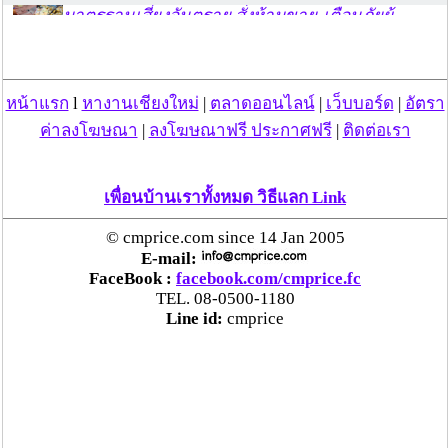
มาตรฐานเสี่ยงอันตราย สั่งห้ามขาย-เตือนภัยผู้
ปกครองเฝ้าระวังบุตรหลาน
“ลาว” ส่ง “24 คนไทย” กลับประเทศผ่านด่าน
หน้าแรก
l
หางานเชียงใหม่
|
ตลาดออนไลน์
|
เว็บบอร์ด
|
อัตรา
เชียงของ เพื่อดำเนินการตามกฎหมาย พบส่วนใหญ่มี
ค่าลงโฆษณา
|
ลงโฆษณาฟรี ประกาศฟรี
|
ติดต่อเรา
เอี่ยวแก๊งคอลเซ็นเตอร์
“ตรีนุช” เปิดตัวระบบ “e-WorkPermit” ลงทะเบียน
เพื่อนบ้านเราทั้งหมด วิธีแลก Link
แรงงานต่างด้าวออนไลน์ ให้บริการ 24 ชั่วโมงทั่ว
ประเทศ เริ่ม 13 ต.ค. นี้
© cmprice.com since 14 Jan 2005
E-mail:
FaceBook :
facebook.com/cmprice.fc
คพ. เผยผลตรวจคุณภาพน้ำแม่น้ำกก-แม่น้ำสาย-
TEL. 08-0500-1180
แม่น้ำรวก-แม่น้ำโขง พื้นที่เชียงใหม่-เชียงราย ครั้งที่
Line id:
cmprice
8 “พบสารหนูสูงเกินค่ามาตรฐาน“
ไทยยังน่าลงทุน หลังพบต่างชาติเชื่อมั่นลงทุนครึ่งปี
แรก 1.1 แสนล้านบาท