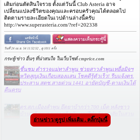
เติมก่อนตัดสินใจรวย ตั้งแต่วันนี้ Club Asteria อาจ
เปลี่ยนแปลงชีวิตของคุณและครอบครัวคุณได้ตลอดไป
ติดตามรายละเอียดในเวปด้านล่างนี้ครับ
http://www.superasteria.com/?ref=202338
วันที่ 24 เม.ย. 54 11:52:52 , ดู 1011 ครั้ง
กระทู้/ข่าว อื่นๆ ที่น่าสนใจ ในเว็บไซต์ cmprice.com
ชื่นชม ตำรวจแม่ทาลำพูน ช่วยสาวลำพูนเหยื่อมิจฯ
หวิดสูญเงินเกือบสองแสน โชคดีรู้ตัวเร็ว! รีบแจ้งตร.
ประสาน สตช.สายด่วน 1441 อายัดบัญชี-ตามเงินได้
คืนครบ
ตร.สภ.เมืองลำพูน ยึดยาบ้ากว่า 700 เม็ด หลังชาว
บ้านแจ้งพบถุงพลาสติกพันเทปสีดำต้องสงสัยในสวน
อ่านข่าว/ดูรูป เพิ่มเติม . คลิ๊กปุ่มนี้
ลำไย
แม่สะเรียง ลุยตรวจ “สกุชชี่“ ของเล่นอันตราย พบไร้