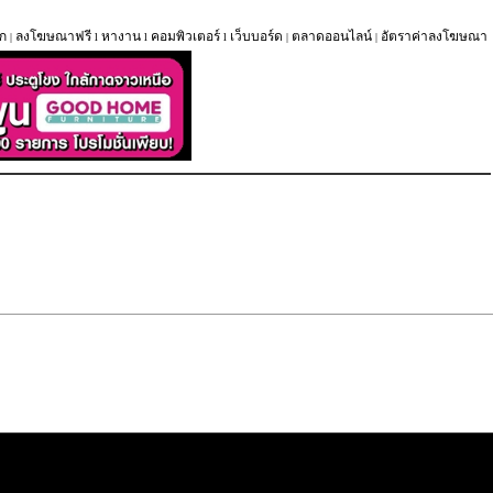
ก
ลงโฆษณาฟรี
หางาน
คอมพิวเตอร์
เว็บบอร์ด
ตลาดออนไลน์
อัตราค่าลงโฆษณา
|
l
l
l
|
|