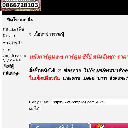
ปิดโฆษณานี้X
กด like เพื่อ
©
เนื้อหาข่าว/กระทู้
ติดตาม
ข่าวสารดีๆ
จาก
cmprice.com
หนังการ์ตูน dvd การ์ตูน ซีรี่ย์ หนังจีนชุด รา
VVVVVV
ลิงก์ผู้
สั่งซื้อ
หนังได้ 2 ช่องทาง 
ไม่ต้องสมัครสมาชิกค
สนับสนุน
ในเซ็ตเดียวกัน 
และ
ครบ 1000 บาท ส่งลงทะเบียน
Copy Link :
ต่อได้