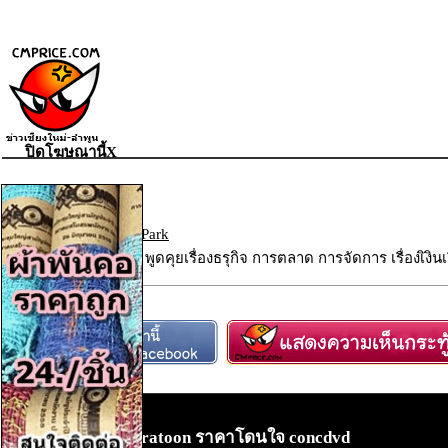
ปิดโฆษณานี้X
Business Park
เว็บบอร์ด
»
Business Park
รายละเอียดของห้อง : พูดคุยเรื่องธรุกิจ การตลาด การจัดการ เรื่องเิงินเ
หนังการ์ตูน dvdcratoon ราคาโดนใจ concdvd
•