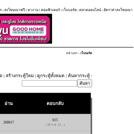
ก
ลงโฆษณาฟรี
หางาน
คอมพิวเตอร์
เว็บบอร์ด
ตลาดออนไลน์
อัตราค่าลงโฆษณา
|
l
l
l
|
|
หน้าแรก
»
เว็บบอร์ด
ุด
|
สร้างกระทู้ใหม่
|
ดูกระทู้ทั้งหมด
| ค้นหากระทู้ :
อ่าน
ตอบกลับ
615
268617
( 06 ก.พ. 62 , )