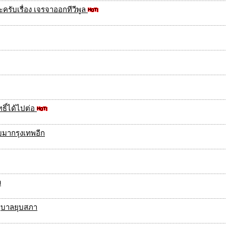
่ะครับเรื่อง เจรจาออกทีวีพูล
ธิ์ได้ไปต่อ
ับมากรุงเทพอีก
ง
ฐบาลยุบสภา