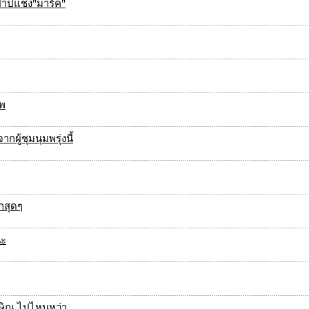
สาปแช่ง"มาร์ค"
ทพ
ู้ชุมนุมพรุ่งนี้
กสุดๆ
นะ
กษิณ ไปไหนหว่า