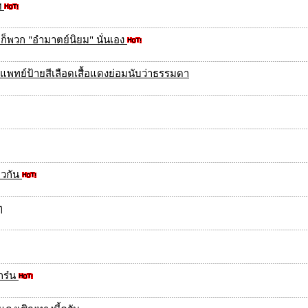
ฯ
ก็พวก "อำมาตย์นิยม" นั่นเอง
พทย์ป้ายสีเลือดเสื้อแดงย่อมนับว่าธรรมดา
ยวกัน
ๆ
กร๋น