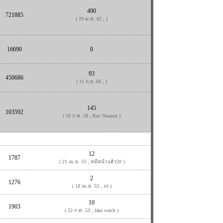
490
721885
( 29 ม.ค. 62 , )
16690
0
93
450686
( 11 ก.ย. 60 , )
145
103592
( 18 ก.พ. 58 , Krit Nuansri )
12
1787
( 21 เม.ย. 53 , หมีหน้าแฮ้ว2# )
2
1276
( 18 เม.ย. 53 , งง )
10
1903
( 22 ก.ค. 53 , fake watch )