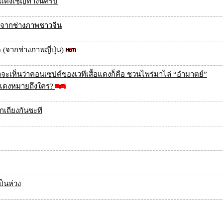
ดงเชิญทางนี้ครับ
น จากช่างภาพชาวจีน
(จากช่างภาพญี่ปุ่น)
าจะเห็นว่าคอนเซปต์ของเวทีเสื้อแดงก็คือ ชวนไพร่มาไล่ “อำมาตย์”
้อแดงหมายถึงใคร?
กเถียงกันซะที
ป็นห่วง