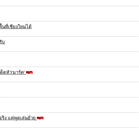
นที่เชียงใหม่ได้
รับ
็ดหัว'มาร์ค'
ิง แค่พูดเล่นยั่วยุ