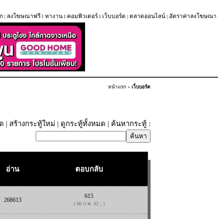
ก
ลงโฆษณาฟรี
หางาน
คอมพิวเตอร์
เว็บบอร์ด
ตลาดออนไลน์
อัตราค่าลงโฆษณา
|
l
l
l
|
|
หน้าแรก
»
เว็บบอร์ด
ุด
|
สร้างกระทู้ใหม่
|
ดูกระทู้ทั้งหมด
| ค้นหากระทู้ :
อ่าน
ตอบกลับ
615
268613
( 06 ก.พ. 62 , )