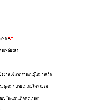
ระทัด
่เคยเหลียวแล
องกันไข้หวัดสายพันธุ์ใหม่กันเถิด
'ลุงหมัก'ป่วยไม่เคยโทร-เยี่ยม
ตร.สอบโยงแผนเด็ดหัวนายกฯ