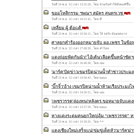
วันที่ 24 พ.ย. 52 เวลา 13:55:28 , โดย ช่วยกันทำให้สังคมดีขึ้น
ขออโหสิกรรม ฯพณฯ สมัคร สุนทรเวช
วันที่ 24 พ.ย. 52 เวลา 10:21:42 , โดย พี
เหลี่ยม ผู้ ต้อแต้
วันที่ 23 พ.ย. 52 เวลา 23:56:12 , โดย โอ้ จอร์จ มันยอดมาก
ศาลยกคำร้องออกหมายจับ ผอ.เพชร ในข้อห
วันที่ 23 พ.ย. 52 เวลา 17:00:39 , โดย คำไหล
แดงถ่อยฟัดกันนัว!'ไอ้เต้น'เลือดขึ้นหน้าซัด
วันที่ 23 พ.ย. 52 เวลา 16:46:30 , โดย sala
'มาร์ค'ปัดข่าวเขมรปิดน่านน้ำทำชาวประมง
วันที่ 23 พ.ย. 52 เวลา 14:56:43 , โดย kanya
'บิ๊กจิ๋ว'อ้าง เขมรปิดน่านน้ำห้ามเรือประม
วันที่ 23 พ.ย. 52 เวลา 14:20:12 , โดย sala
'เพชรวรรต'ล่องหน!หลังตร.ขอหมายจับแดงเห
วันที่ 23 พ.ย. 52 เวลา 13:57:20 , โดย kanya
หางแดงระดมคนยกใหญ่อุ้ม “เพชรวรรต” หน
วันที่ 23 พ.ย. 52 เวลา 13:18:35 , โดย *-*
แดงเชียงใหม่เสร็จแน่!ข่มขู่เด็ดหัว'มาร์ค'ผ่