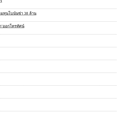
ร์
ดมทุนโบนันซ่า 38 ล้าน
ัก’ออกโทรทัศน์