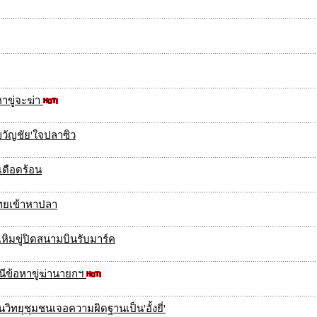
าขู่จะฆ่า
'ขวัญชัย'ใจปลาซิว
เดือดร้อน
งไทยเข้าหาปลา
ิมขู่ปิดสนามบินรับมาร์ค
ีข้อหาขู่ฆ่านายกฯ
านวิทยุชุมชนเจอความผิดฐานเป็น'อั้งยี่'