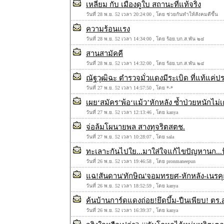
เหลี่ยม กับ เมืองดูใบ สถานะที่แท้จริง
วันที่ 28 พ.ย. 52 เวลา 20:24:00 , โดย ช่วยกันทำให้สังคมดีขึ้น
ความร้อนแรง
วันที่ 28 พ.ย. 52 เวลา 14:34:00 , โดย ร้อย.บก.ส.พัน ๒๔
สานสามัคคี
วันที่ 28 พ.ย. 52 เวลา 14:32:00 , โดย ร้อย.บก.ส.พัน ๒๔
ณัฐวุฒิฉะ ตำรวจมั่วแดงมีระเบิด ที่แท้แค่ป
วันที่ 27 พ.ย. 52 เวลา 14:57:50 , โดย *-*
เผย‘สมัคร’พ้อ‘แม้ว’หักหลัง ซ้ำป่วยหนักไม
วันที่ 27 พ.ย. 52 เวลา 12:13:46 , โดย kanya
จ่อล้มโผนายพล สางทุจริตสตช.
วันที่ 27 พ.ย. 52 เวลา 10:28:07 , โดย sala
ทะเลาะกันไปใย...มาใส่ใจแก้ไขปัญหานก...ป้
วันที่ 26 พ.ย. 52 เวลา 19:46:58 , โดย pronmaneepun
แฉ!สันดาน'ทักษิณ'จอมทรยศ-หักหลัง-เนรคุณ
วันที่ 26 พ.ย. 52 เวลา 18:52:59 , โดย kanya
ค้นบ้านการ์ดแดงถ่อย!ยึดบึ้ม-ปืนเพียบ! 
วันที่ 26 พ.ย. 52 เวลา 16:39:37 , โดย kanya