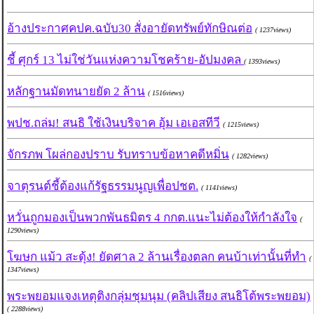
อ้างประกาศคปค.ฉบับ30 สั่งอายัดทรัพย์ทักษิณต่อ
( 1237views)
ชี้ ศุกร์ 13 ไม่ใช่วันแห่งความโชคร้าย-อัปมงคล
( 1393views)
หลักฐานมัดทนายยัด 2 ล้าน
( 1516views)
พปช.ถล่ม! สนธิ ใช้เงินบริจาค อุ้ม เอเอสทีวี
( 1215views)
จักรภพ โผล่กองปราบ รับทราบข้อหาคดีหมิ่น
( 1282views)
จาตุรนต์ชี้ต้องแก้รัฐธรรมนูญเพื่อปชต.
( 1141views)
หวั่นถูกมองเป็นพวกพันธมิตร 4 กกต.แนะไม่ต้องให้กำลังใจ
(
1290views)
โฆษก แม้ว สะดุ้ง! ยัดศาล 2 ล้านเรื่องตลก คนบ้าเท่านั้นที่ทำ
(
1347views)
พระพยอมแจงเหตุติงกลุ่มชุมนุม (คลิปเสียง สนธิโต้พระพยอม)
( 2288views)