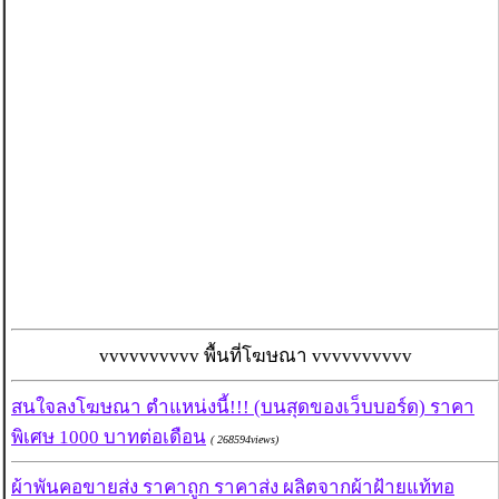
vvvvvvvvvv พื้นที่โฆษณา vvvvvvvvvv
สนใจลงโฆษณา ตำแหน่งนี้!!! (บนสุดของเว็บบอร์ด) ราคา
พิเศษ 1000 บาทต่อเดือน
( 268594views)
ผ้าพันคอขายส่ง ราคาถูก ราคาส่ง ผลิตจากผ้าฝ้ายแท้ทอ