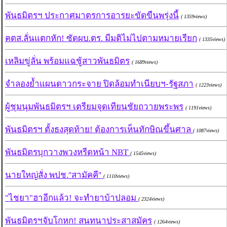
พันธมิตรฯ ประกาศมาตรการอารยะขัดขืนพรุ่งนี้
( 1359views)
คตส.ลั่นแตกหัก! ซัดผบ.ตร. มีมติไม่ไปตามหมายเรียก
( 1335views)
เหลิมขู่ลั่น พร้อมแฉชู้สาวพันธมิตร
( 1689views)
จำลองย้ำแผนดาวกระจาย ปิดล้อมทำเนียบฯ-รัฐสภา
( 1223views)
ผู้ชุมนุมพันธมิตรฯ เตรียมจุดเทียนชัยถวายพระพร
( 1191views)
พันธมิตรฯ ตั้งธงสุดท้าย! ต้องการเห็นทักษิณขึ้นศาล
( 1087views)
พันธมิตรบุกวางพวงหรีดหน้า NBT
( 1545views)
นายใหญ่สั่ง พปช.''สามัคคี''
( 1110views)
"ไชยา"ฮาอีกแล้ว! จะทำยาบ้าปลอม
( 2324views)
พันธมิตรฯจับโกหก! สนทนาประสาสมัคร
( 1264views)