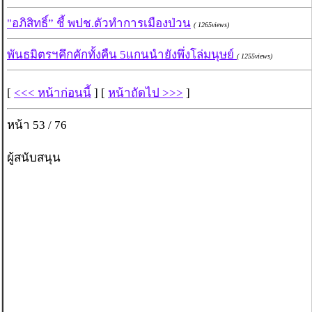
"อภิสิทธิ์” ชี้ พปช.ตัวทำการเมืองป่วน
( 1265views)
พันธมิตรฯคึกคักทั้งคืน 5แกนนำยังพึ่งโล่มนุษย์
( 1255views)
[
<<< หน้าก่อนนี้
] [
หน้าถัดไป >>>
]
หน้า 53 / 76
ผู้สนับสนุน