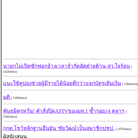
นายกไม่เปิดซักฟอกอ้างเวลาจำกัดอัดฝ่ายค้าน-สว.ใจร้อน
(
1423views)
แนะใช้คูปองช่วยผู้มีรายได้น้อยดีกว่าแจกบัตรเติมเงิน
( 1364views)
มติ
( 1100views)
พันธมิตรหวั่น! คำสั่งปิดASTVของมท.1 ซ้ำรอย14 ตุลาฯ
(
1345views)
กกต.โชว์หลักฐานยืนยัน 'ชัยวัฒน์'เป็นสมาชิกปชป.
( 1373views)
ผู้สนับสนุน