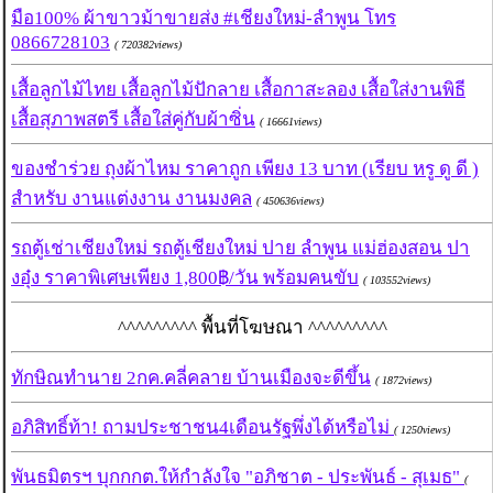
มือ100% ผ้าขาวม้าขายส่ง #เชียงใหม่-ลำพูน โทร
0866728103
( 720382views)
เสื้อลูกไม้ไทย เสื้อลูกไม้ปักลาย เสื้อกาสะลอง เสื้อใส่งานพิธี
เสื้อสุภาพสตรี เสื้อใส่คู่กับผ้าซิ่น
( 16661views)
ของชำร่วย ถุงผ้าไหม ราคาถูก เพียง 13 บาท (เรียบ หรู ดู ดี )
สำหรับ งานแต่งงาน งานมงคล
( 450636views)
รถตู้เช่าเชียงใหม่ รถตู้เชียงใหม่ ปาย ลำพูน แม่ฮ่องสอน ปา
งอุ๋ง ราคาพิเศษเพียง 1,800฿/วัน พร้อมคนขับ
( 103552views)
^^^^^^^^^ พื้นที่โฆษณา ^^^^^^^^^
ทักษิณทํานาย 2กค.คลี่คลาย บ้านเมืองจะดีขึ้น
( 1872views)
อภิสิทธิ์ท้า! ถามประชาชน4เดือนรัฐพึ่งได้หรือไม่
( 1250views)
พันธมิตรฯ บุกกกต.ให้กำลังใจ "อภิชาต - ประพันธ์ - สุเมธ"
(