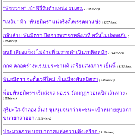
"พัชรวาท" เข้าพิธีรับตำแหน่ง ผบ.ตร.
( 1306views)
"เหลิม" ท้า "พันธมิตร" แน่จริงตั้งพรรคมาแข่ง
( 1207views)
กลับลำ!! พันมิตรฯ ปิดการจราจรหลังเวที หวั่นไม่ปลอดภัย
(
1190views)
สนธิ เสียงแข็ง! ไม่ย้ายที่ ถ.ราชดำเนินรถติดหนัก
( 1440views)
กกต.คลอดร่างพ.ร.บ.ประชามติ เตรียมส่งสภาฯ เย็นนี้
( 1133views)
พันธมิตรฯ จะตั้งเวทีใหม่ เป็นเมืองพันธมิตรฯ
( 1369views)
ม็อบพันธมิตรฯ เริ่มส่งผล ผอ.รร.วัดมกุฏฯวอนเปิดเส้นทาง
(
1153views)
สุริยะใส-จำลอง ลั่น!! ชุมนุมจนกว่าจะชนะ เป้าหมายยุบสภา
ขนายกลาออก
( 1316views)
ประมวลภาพ บรรยากาศแห่งความตึงเครียด
( 1146views)