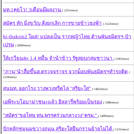
มท.1คุยโว! 3เดือนมีผลงาน
( 1251views)
สมัคร หัก มิ่งขวัญ สั่งยกเลิก การขายข้าวธงฟ้า
( 1122views)
hi-thaksin2 โผล่! แปลงเป็น รากหญ้าไทย ต้านพันธมิตรฯ-ป๋า
เปรม
( 2040views)
ให้เกวียนละ 1.4 หมื่น จำนำข้าว รัฐสยบกลุ่มชาวนา
( 1182views)
"ภานุ"นำสื่อขึ้นฮ.ตรวจจราจร จวกม็อบพันธมิตรฯทำรถติด
(
1134views)
สนนท. ออกโรง วางพวงหรีดไล่ "สุริยะใส"
( 1462views)
เอพีระบุโอบาม่าชนะแล้ว ฮิลลารี่พร้อมเป็นรอง
( 1386views)
"สมัคร"ขอโทษ หน.พรรคร่วมกลางวง"ครม."
( 1409views)
ปักหลักชุมนุมขวางถนน สุริยะใสยืนกรานย้ายไม่ได้
( 1131views)