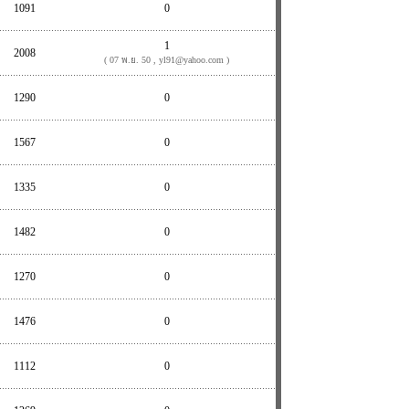
1091
0
1
2008
( 07 พ.ย. 50 , yl91@yahoo.com )
1290
0
1567
0
1335
0
1482
0
1270
0
1476
0
1112
0