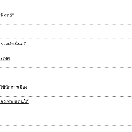
ิศุทธ์”
้ตำรวจดำเนินคดี
ระเทศ
ใช้นักการเมือง
V 5จว.ชายแดนใต้
ง