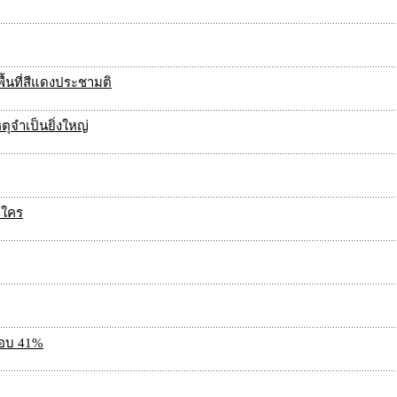
พื้นที่สีแดงประชามติ
หตุจำเป็นยิ่งใหญ่
บใคร
ชอบ 41%