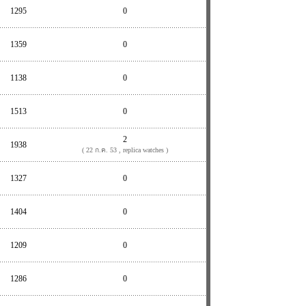
1295
0
1359
0
1138
0
1513
0
2
1938
( 22 ก.ค. 53 , replica watches )
1327
0
1404
0
1209
0
1286
0