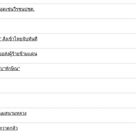
ลือดเซ่นวีรชนปชต.
" สั่งเข้าไทยจับทันที
อส่งผู้ร้ายข้ามแดน
''ทักษิณ''
มนุมสนามหลวง
หวาดกลัว