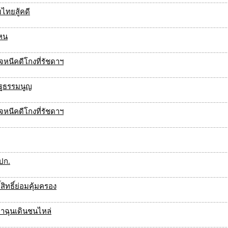
บไทยสู้คดี
หน
หนีคดีโกงที่รัชดาฯ
รัฐธรรมนูญ
หนีคดีโกงที่รัชดาฯ
ปก.
สิทธิ์ย่อมคุ้มครอง
าฉุนเดินชนไหล่