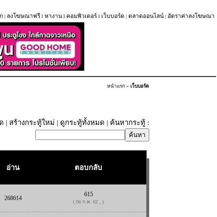
ก
ลงโฆษณาฟรี
หางาน
คอมพิวเตอร์
เว็บบอร์ด
ตลาดออนไลน์
อัตราค่าลงโฆษณา
|
l
l
l
|
|
หน้าแรก
»
เว็บบอร์ด
ุด
|
สร้างกระทู้ใหม่
|
ดูกระทู้ทั้งหมด
| ค้นหากระทู้ :
อ่าน
ตอบกลับ
615
268614
( 06 ก.พ. 62 , )