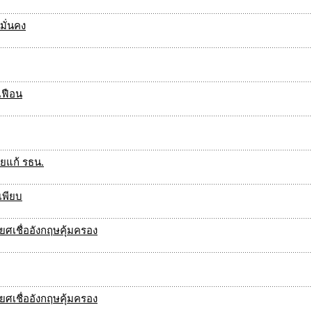
มั่นคง
เฟือน
ยแก้ รธน.
เพียบ
ยศเชื่ออังกฤษคุ้มครอง
ยศเชื่ออังกฤษคุ้มครอง