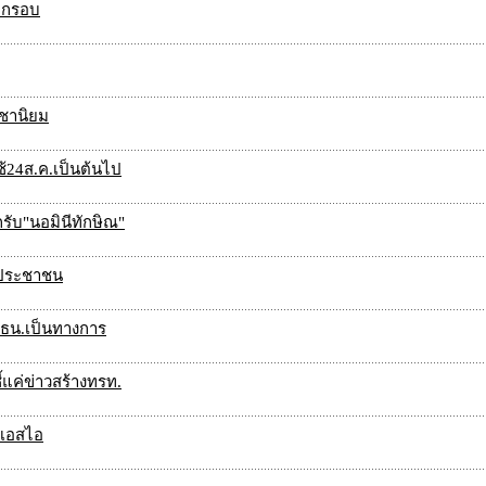
อีกรอบ
ะชานิยม
้24ส.ค.เป็นต้นไป
รับ"นอมินีทักษิณ"
ังประชาชน
ธน.เป็นทางการ
ี้แค่ข่าวสร้างทรท.
ีเอสไอ