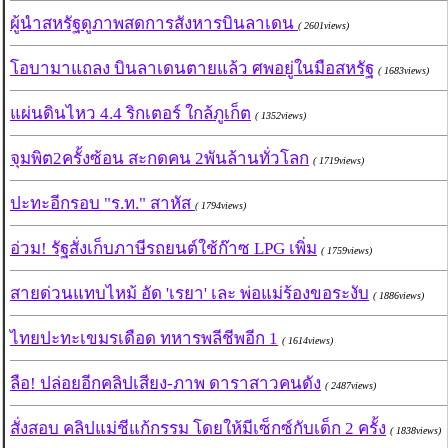
ผู้นำสหรัฐดูภาพสดการสังหารบินลาเดน
( 2601views)
โอบามาแถลง บินลาเดนตายแล้ว ศพอยู่ในมือสหรัฐ
( 1683views)
แผ่นดินไหว 4.4 ริกเตอร์ ใกล้ภูเก็ต
( 1352views)
จุมพิต2ครั้งซ้อน สะกดคน 2พันล้านทั่วโลก
( 1719views)
ปะทะอีกรอบ "ร.ท." สาหัส
( 1794views)
อ่วม! รัฐสั่งเก็บภาษีรถยนต์ใช้ก๊าซ LPG เพิ่ม
( 1759views)
สายด่วนแทบไหม้ อัด 'เรยา' เละ พ่อแม่ร้องขอระงับ
( 1886views)
ไทยปะทะเขมรเดือด ทหารพลีชีพอีก 1
( 1614views)
ลือ! ปล่อยอีกคลิปเสียง-ภาพ ดาราสาวคนดัง
( 2487views)
สั่งสอบ คลิปแม่ชีแก้กรรม โดยให้มีเซ็กซ์กับเด็ก 2 ครั้ง
( 1838views)