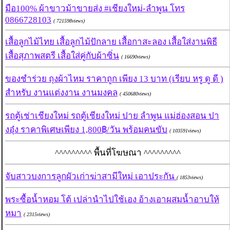
มือ100% ผ้าขาวม้าขายส่ง #เชียงใหม่-ลำพูน โทร
0866728103
( 721598views)
เสื้อลูกไม้ไทย เสื้อลูกไม้ปักลาย เสื้อกาสะลอง เสื้อใส่งานพิธี
เสื้อสุภาพสตรี เสื้อใส่คู่กับผ้าซิ่น
( 16690views)
ของชำร่วย ถุงผ้าไหม ราคาถูก เพียง 13 บาท (เรียบ หรู ดู ดี )
สำหรับ งานแต่งงาน งานมงคล
( 450680views)
รถตู้เช่าเชียงใหม่ รถตู้เชียงใหม่ ปาย ลำพูน แม่ฮ่องสอน ปา
งอุ๋ง ราคาพิเศษเพียง 1,800฿/วัน พร้อมคนขับ
( 103591views)
^^^^^^^^^ พื้นที่โฆษณา ^^^^^^^^^
จับสาวบงการลูกผัวเก่าฆ่าสามีใหม่ เอาประกัน
( 1853views)
พระซื้อน้ำหอม โต้ เปล่านำไปใช้เอง อ้างเอาผสมน้ำอาบให้
หมา
( 2315views)