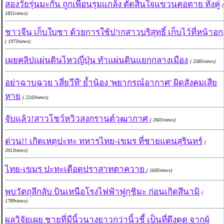
สองวัยรุ่นมะกัน ถูกเพื่อนรุมแกล้ง ตัดสินใจแขวนคอตาย ทั้งคู่
(
1831views)
ชาวจีน เก็บใบชา ด้วยการใช้ปากสาวบริสุทธิ์ เก็บไว้ที่หน้าอก
( 1973views)
เผยคลิปแผ่นดินไหวญี่ปุ่น ทำแผ่นดินแยกกลางเมือง
( 2585views)
อย่าฉาบฉวย 'เสี่ยวีที' ย้ำน้อง 'พยากรณ์อากาศ' ผิดสังคมเสีย
หาย
( 2243views)
จับแล้ว!สาวโชว์หวิวสงกรานต์วุฒากาศ
( 2601views)
ด่วน!! เกิดเหตุปะทะ ทหารไทย-เขมร ที่ชายแดนสุรินทร์
(
2013views)
ไทย-เขมร ปะทะเดือดปราสาทตาควาย
( 1605views)
พบวัตถุลึกลับ บินเหนือโรงไฟฟ้าฟูกุชิมะ ก่อนเกิดสึนามิ
(
1789views)
ผลวิจัยเผย ชายที่มีนิ้วนางยาวกว่านิ้วชี้ เป็นที่ดึงดูด จากผู้