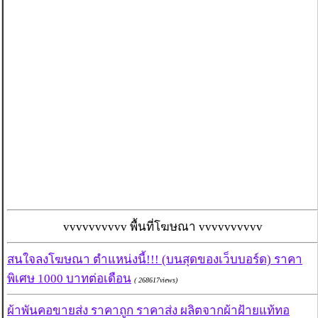
vvvvvvvvvv พื้นที่โฆษณา vvvvvvvvvv
สนใจลงโฆษณา ตำแหน่งนี้!!! (บนสุดของเว็บบอร์ด) ราคา
พิเศษ 1000 บาทต่อเดือน
( 268617views)
ผ้าพันคอขายส่ง ราคาถูก ราคาส่ง ผลิตจากผ้าฝ้ายแท้ทอ