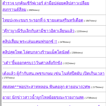
ตำรวจ บุกค้นเซิร์ฟเวอร์ ล่ามือปล่อยคลิปสาวเปลือย
สงกรานต์สีลม
( 2069views)
ไทยปะทะเขมร ระรอกที่ 6 ชายแดนสุรินทร์เดือด
( 1847views)
"ตุ๊ก"ญาณีรับเลิกกับสามีชาวอิตาเลียนแล้ว
( 2235views)
คลิปเสื่อม พระเล่นแคมฟรอกซ์ !!
( 2478views)
คลิปสุดโหด ไล่ตบกลางร้านแม็คโดนัลด์
( 2584views)
"เต๋า"ยิ้มออกครบ15วันศาลสั่งกักขัง
( 1322views)
เด้งแล้ว ผู้กำกับสน.เพชรเกษม เซ่น ไนท์สปีดผับ เปิดเกินเวลา
( 1707views)
สุดสลด**พ่อประสาทหลอน ฟันคอลูก ตายอนาถ2ศพ
( 2179views)
อาย! นักข่าวสาวน้ำมูกไหลย้อยขณะรายงานสด
( 2738views)