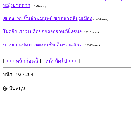
หญิงมากกว่า
( 1981views)
สยอง! พบชิ้นส่วนมนุษย์ ซุกตลาดสี่มุมเมือง
( 1654views)
โผล่อีก!สาวเปลือยอกสงกรานต์ฝั่งธนฯ
( 2618views)
บางจาก-ปตท. ลดเบนซิน ลิตรละ40สต.
( 1267views)
[
<<< หน้าก่อนนี้
] [
หน้าถัดไป >>>
]
หน้า 192 / 294
ผู้สนับสนุน