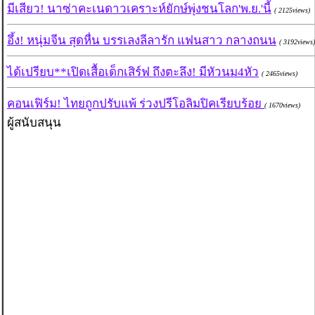
มีเสียว! นาซ่าคะเนดาวเคราะห์ยักษ์พุ่งชนโลก'พ.ย.'นี้
( 2125views)
อึ้ง! หนุ่มจีน สุดหื่น บรรเลงลีลารัก แฟนสาว กลางถนน
( 3192views)
ได้เปรียบ**เปิดเสื้อเด็กเสิร์ฟ ถึงตะลึง! มีหัวนม4หัว
( 2465views)
คอนเฟิร์ม! ไทยถูกปรับแพ้ ร่วงปรีโอลิมปิคเรียบร้อย
( 1670views)
ผู้สนับสนุน