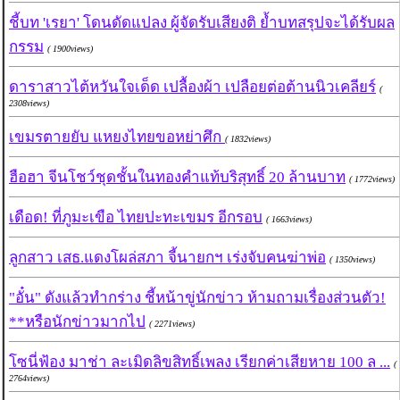
ชี้บท 'เรยา' โดนดัดแปลง ผู้จัดรับเสียงติ ย้ำบทสรุปจะได้รับผล
กรรม
( 1900views)
ดาราสาวไต้หวันใจเด็ด เปลื้องผ้า เปลือยต่อต้านนิวเคลียร์
(
2308views)
เขมรตายยับ แหยงไทยขอหย่าศึก
( 1832views)
ฮือฮา จีนโชว์ชุดชั้นในทองคำแท้บริสุทธิ์ 20 ล้านบาท
( 1772views)
เดือด! ที่ภูมะเขือ ไทยปะทะเขมร อีกรอบ
( 1663views)
ลูกสาว เสธ.แดงโผล่สภา จี้นายกฯ เร่งจับคนฆ่าพ่อ
( 1350views)
"อั๋น" ดังแล้วทำกร่าง ชี้หน้าขู่นักข่าว ห้ามถามเรื่องส่วนตัว!
**หรือนักข่าวมากไป
( 2271views)
โซนี่ฟ้อง มาช่า ละเมิดลิขสิทธิ์เพลง เรียกค่าเสียหาย 100 ล ...
(
2764views)