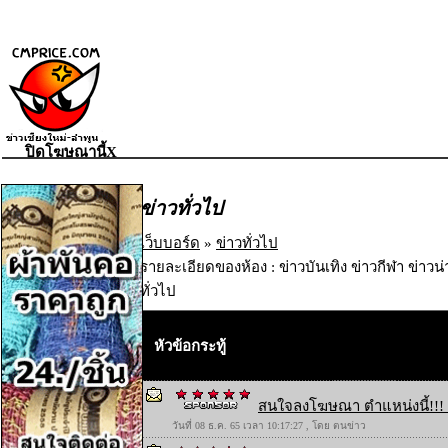
ปิดโฆษณานี้X
ข่าวทั่วไป
เว็บบอร์ด
»
ข่าวทั่วไป
รายละเอียดของห้อง : ข่าวบันเทิง ข่าวกีฬา ข่าวน
ทั่วไป
หัวข้อกระทู้
สนใจลงโฆษณา ตำแหน่งนี้!!! 
วันที่ 08 ธ.ค. 65 เวลา 10:17:27 , โดย ตนข่าว