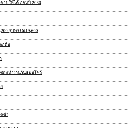
งคาร ให้ได้ ก่อนปี 2030
ย
,200 รูปพรรณ19,600
ตกตื่น
า
พราะชอบทำงานวันแมนโชว์
าย
พิซซ่า