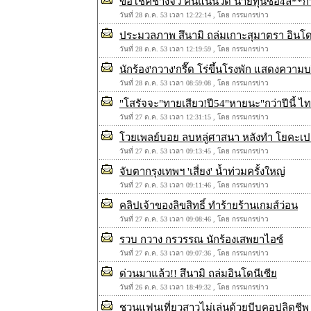
ขอโชคช้างจิ๋ว คนแน่นวัด นายทุนซื้อ4ล**
วันที่ 28 ต.ค. 53 เวลา 12:22:14 , โดย กรรมกรข่าว
ประมวลภาพ สึนามิ ถล่มเกาะสุมาตรา อินโด
วันที่ 28 ต.ค. 53 เวลา 12:19:59 , โดย กรรมกรข่าว
นักร้อง'กวาง'กรี๊ด โร่ขึ้นโรงพัก แสดงความบริ
วันที่ 28 ต.ค. 53 เวลา 08:59:08 , โดย กรรมกรข่าว
"โสรัจจะ"ทายเสียว!ปี54"หายนะ"กว่าปีนี้ ไทย
วันที่ 27 ต.ค. 53 เวลา 12:31:15 , โดย กรรมกรข่าว
โวยเพลย์บอย ลบหลู่ศาสนา หลังทำ โยคะเป
วันที่ 27 ต.ค. 53 เวลา 09:13:45 , โดย กรรมกรข่าว
จับตากรุงเทพฯ 'เสี่ยง' น้ำท่วมครั้งใหญ่
วันที่ 27 ต.ค. 53 เวลา 09:11:46 , โดย กรรมกรข่าว
คลิปเจ้าของลิขสิทธิ์ ทำร้ายร้านเกมส์ว่อน
วันที่ 27 ต.ค. 53 เวลา 09:08:46 , โดย กรรมกรข่าว
รวบ กวาง กรวรรณ นักร้องเสพยาไอซ์
วันที่ 27 ต.ค. 53 เวลา 09:07:36 , โดย กรรมกรข่าว
ด่วนมาแล้ว!! สึนามิ ถล่มอินโดนีเซีย
วันที่ 26 ต.ค. 53 เวลา 18:49:32 , โดย กรรมกรข่าว
ชวนแฟนเที่ยวสาวไม่เล่นด้วยบีบคอปลิดชีพ