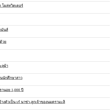
 โผล่ทวิตเตอร์
มันส์
มด้วย
ะลุผ้า
ืนนักศึกษาสาว
งฮานอย 1,000 ปี
้างตัวเป็น เก๋ นาซ่า-ลูกเจ้าของนมตรามะลิ