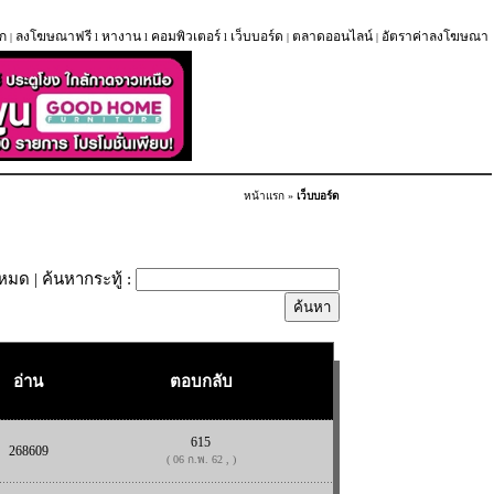
ก
ลงโฆษณาฟรี
หางาน
คอมพิวเตอร์
เว็บบอร์ด
ตลาดออนไลน์
อัตราค่าลงโฆษณา
|
l
l
l
|
|
หน้าแรก
»
เว็บบอร์ด
้งหมด
| ค้นหากระทู้ :
อ่าน
ตอบกลับ
615
268609
( 06 ก.พ. 62 , )