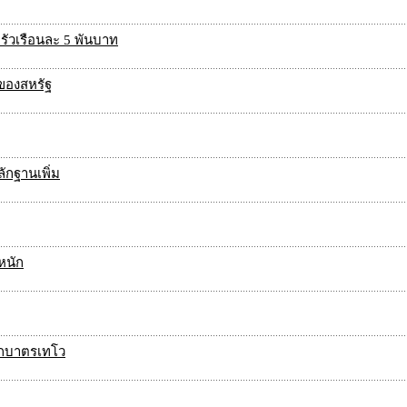
ครัวเรือนละ 5 พันบาท
สของสหรัฐ
ักฐานเพิ่ม
หนัก
ตักบาตรเทโว