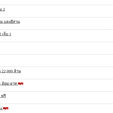
ับ 2
่วม แดงอีสาน
 เจ็บ 1
 22,000 ล้าน
ะ อ้อม-อาท
 ฟรี
ua