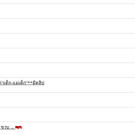
่าเด็ก-แม่เด็ก"**มีคลิป
 ขวบ ...