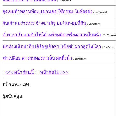
( 1458views)
ลุงเขยทำหลานท้อง แขวนคอ ใช้กรรม-ในห้องขัง
( 1576views)
จับเจ้าแม่ร่างทรง จ้างฆ่าเจ๊จู ปมโหด-ฮุบที่ดิน
( 2082views)
ตำรวจปรับเกมดับไฟใต้ เตรียมติดเครื่องสแกนใบหน้า
( 2179views)
นักท่องเน็ตปากีฯ เสิร์ชกูเกิลหา ´เซ็กซ์´ มากสุดในโลก
( 1342views)
ฆ่าเปลือย สาวผมทองทาเล็บ ศพทิ้งน้ำ
( 1694views)
[
<<< หน้าก่อนนี้
] [
หน้าถัดไป >>>
]
หน้า 291 / 294
ผู้สนับสนุน