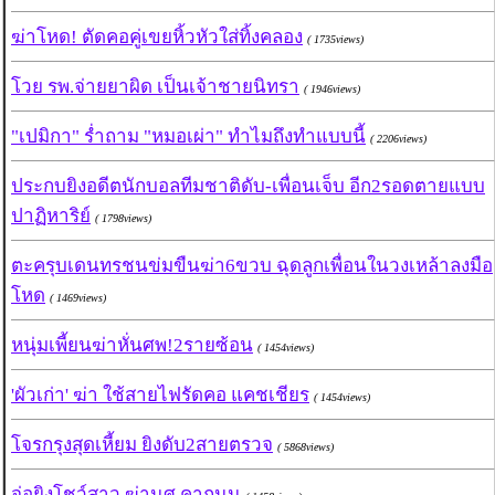
ฆ่าโหด! ตัดคอคู่เขยหิ้วหัวใส่ทิ้งคลอง
( 1735views)
โวย รพ.จ่ายยาผิด เป็นเจ้าชายนิทรา
( 1946views)
"เปมิกา" ร่ำถาม "หมอเผ่า" ทำไมถึงทำแบบนี้
( 2206views)
ประกบยิงอดีตนักบอลทีมชาติดับ-เพื่อนเจ็บ อีก2รอดตายแบบ
ปาฏิหาริย์
( 1798views)
ตะครุบเดนทรชนข่มขืนฆ่า6ขวบ ฉุดลูกเพื่อนในวงเหล้าลงมือ
โหด
( 1469views)
หนุ่มเพี้ยนฆ่าหั่นศพ!2รายซ้อน
( 1454views)
'ผัวเก่า' ฆ่า ใช้สายไฟรัดคอ แคชเชียร
( 1454views)
โจรกรุงสุดเหี้ยม ยิงดับ2สายตรวจ
( 5868views)
จ่อยิงโชว์สาว ฆ่านศ.คาถนน