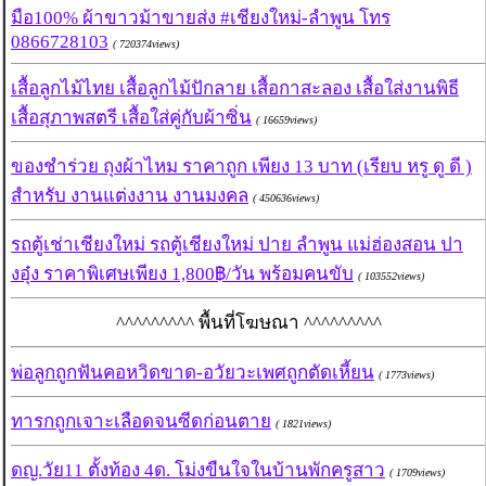
มือ100% ผ้าขาวม้าขายส่ง #เชียงใหม่-ลำพูน โทร
0866728103
( 720374views)
เสื้อลูกไม้ไทย เสื้อลูกไม้ปักลาย เสื้อกาสะลอง เสื้อใส่งานพิธี
เสื้อสุภาพสตรี เสื้อใส่คู่กับผ้าซิ่น
( 16659views)
ของชำร่วย ถุงผ้าไหม ราคาถูก เพียง 13 บาท (เรียบ หรู ดู ดี )
สำหรับ งานแต่งงาน งานมงคล
( 450636views)
รถตู้เช่าเชียงใหม่ รถตู้เชียงใหม่ ปาย ลำพูน แม่ฮ่องสอน ปา
งอุ๋ง ราคาพิเศษเพียง 1,800฿/วัน พร้อมคนขับ
( 103552views)
^^^^^^^^^ พื้นที่โฆษณา ^^^^^^^^^
พ่อลูกถูกฟันคอหวิดขาด-อวัยวะเพศถูกตัดเหี้ยน
( 1773views)
ทารกถูกเจาะเลือดจนซีดก่อนตาย
( 1821views)
ดญ.วัย11 ตั้งท้อง 4ด. โม่งขืนใจในบ้านพักครูสาว
( 1709views)