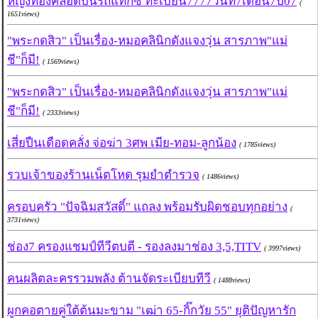
หญิงท้องคลอดบนรถแท็กซี่ ทะเบียน7777วันที่7เดือน7ปี07
(
1651views)
"พระกดสิว" เป็นเรื่อง-หมอคลินิกดังแจงวุ่น สารภาพ"แม่
ชี"ก็มี!
( 1569views)
"พระกดสิว" เป็นเรื่อง-หมอคลินิกดังแจงวุ่น สารภาพ"แม่
ชี"ก็มี!
( 2333views)
เสี่ยปืนเดือดคลั่ง จ่อฆ่า 3ศพ เมีย-ทอม-ลูกน้อง
( 1785views)
รวบเจ้าของร้านเน็ตโหด รุมยำตำรวจ
( 1486views)
ครอบครัว "ปัจฉิมสวัสดิ์" แถลง พร้อมรับผิดชอบทุกอย่าง
(
3731views)
ช่อง7 ครองแชมป์ทีวีตบตี - รองลงมาช่อง 3,5,TITV
( 3997views)
คนผลิตละครรวมพลัง ต้านจัดระเบียบทีวี
( 1488views)
ผูกคอตายคู่ใต้ต้นมะขาม "เฒ่า 65-กิ๊กวัย 55" ยุติปัญหารัก