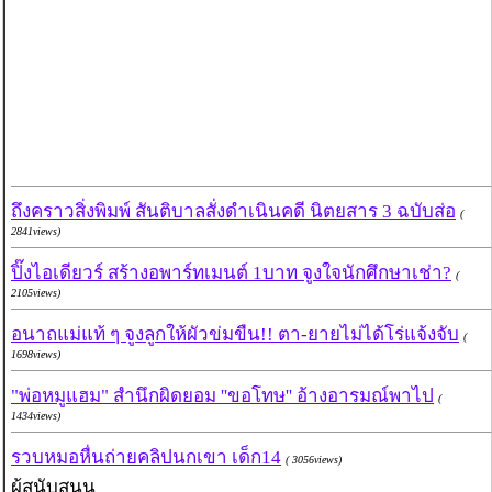
ถึงคราวสิ่งพิมพ์ สันติบาลสั่งดำเนินคดี นิตยสาร 3 ฉบับส่อ
(
2841views)
ปิ๊งไอเดียวร์ สร้างอพาร์ทเมนต์ 1บาท จูงใจนักศึกษาเช่า?
(
2105views)
อนาถแม่แท้ ๆ จูงลูกให้ผัวข่มขืน!! ตา-ยายไม่ได้โร่แจ้งจับ
(
1698views)
"พ่อหมูแฮม" สำนึกผิดยอม ''ขอโทษ'' อ้างอารมณ์พาไป
(
1434views)
รวบหมอหื่นถ่ายคลิปนกเขา เด็ก14
( 3056views)
ผู้สนับสนุน