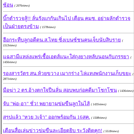
ซ้อน
( 2076views)
บิ๊กตำรวจสู้!! ลั่นรังแกกันเกินไป เตือน คมช. อย่าผลักตำรวจ
เป็นฝ่ายตรงข้าม
( 1578views)
ฮือกระทืบลูกอดีตน.ส.ไทย ซิ่งเบนซ์ชนคนเจ็บนับสิบราย
(
1513views)
แฉสามีแหล่งแพร่เชื้อเอดส์แนะใส่ถุงยางหลับนอนกับภรรยา
(
1456views)
รองสารวัตร สน.ห้วยขวาง เมากร่าง ไล่แทงพนักงานเก็บขยะ
(
2871views)
มือฆ่า 2 ตร.อ้างตกใจปืนลั่น สอบพบก่อคดีมาโชกโชน
( 1436views)
จับ "พ่อ-อา" ชั่ว! พยายามข่มขืนลูกในไส้
( 1435views)
สรุปแล้ว ''หวย 3เจ้า'' ออกพร้อมกัน 16สค.
( 1508views)
เตือนสื่อเล่นข่าวข่มขืนละเอียดยิบ ระวังติดคุก!
( 5518views)