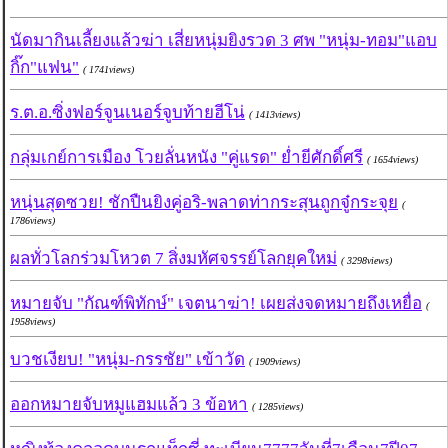
นัดมากินเลี้ยงแล้วฆ่า เสี่ยหนุ่มยิงรวด 3 ศพ "หนุ่ม-ทอม"แอบ
กิ๊ก"แฟน"
( 1741views)
ร.ต.อ.ซิ่งฟอร์จูนเนอร์จูบท้ายฮีโน่
( 1413views)
กลุ่มเกย์การเมือง โวยลั่นหนัง "คู่แรด" ย่ำยีศักดิ์ศรี
( 1654views)
หนุ่นสุดซวย! ชักปืนยิงคู่อริ-พลาดท่ากระสุนถูกจู๋กระจุย
(
1786views)
ผลทั่วโลกร่วมโหวต 7 สิ่งมหัศจรรย์โลกยุคใหม่
( 3298views)
หมายจับ "กัณฑ์พิทักษ์" เจตนาฆ่า! เผยส่งจดหมายถึงเหยื่อ
(
1958views)
บวชเงียบ! "หนุ่ม-กรรชัย" เข้าวัด
( 1909views)
ออกหมายจับหมูแฮมแล้ว 3 ข้อหา
( 1285views)