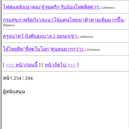
ไฟพ่นหลังเน่าพอง'จู๋'จุ่มพริก รับน้องโหดพิสดาร
( 1243views)
กรมสุขภาพจิตกังวลแนวโน้มคนไทยฆ่าตัวตายเพิ่มมากขึ้น
(
956views)
ครูอุบาทว์ บังคับอนุบาล 2 อมนกเขา
( 2043views)
โจ๋ไทยติด"ที่สุดในโลก"คู่นอนมากกว่า1
( 1613views)
[
<<< หน้าก่อนนี้
] [
หน้าถัดไป >>>
]
หน้า 254 / 294
ผู้สนับสนุน