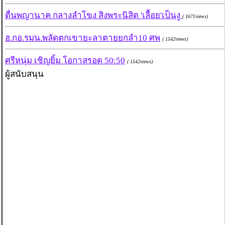
ตื่นพญานาค กลางลำโขง สิงพระนิสิต 'เลื้อย'เป็นงู
( 1671views)
ฮ.กอ.รมน.พลัดตกเขายะลาตายยกลำ10 ศพ
( 1542views)
ศรีหนุ่ม เชิญยิ้ม โอกาสรอด 50:50
( 1542views)
ผู้สนับสนุน