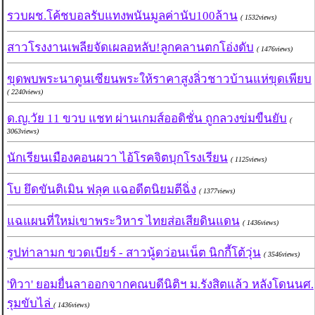
รวบผช.โค้ชบอลรับแทงพนันมูลค่านับ100ล้าน
( 1532views)
สาวโรงงานเพลียจัดเผลอหลับ!ลูกคลานตกโอ่งดับ
( 1476views)
ขุดพบพระนาดูนเซียนพระให้ราคาสูงลิ่วชาวบ้านแห่ขุดเพียบ
( 2240views)
ด.ญ.วัย 11 ขวบ แชท ผ่านเกมส์ออดิชั่น ถูกลวงข่มขืนยับ
(
3063views)
นักเรียนเมืองคอนผวา ไอ้โรคจิตบุกโรงเรียน
( 1125views)
โบ ยึดขันติเมิน ฟลุค แฉอดีตนิยมตีฉิ่ง
( 1377views)
แฉแผนที่ใหม่เขาพระวิหาร ไทยส่อเสียดินแดน
( 1436views)
รูปท่าลามก ขวดเบียร์ - สาวนู้ดว่อนเน็ต นิกกี้โต้วุ่น
( 3546views)
'ทิวา' ยอมยื่นลาออกจากคณบดีนิติฯ ม.รังสิตแล้ว หลังโดนนศ.
รุมขับไล่
( 1436views)