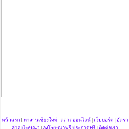
หน้าแรก
l
หางานเชียงใหม่
|
ตลาดออนไลน์
|
เว็บบอร์ด
|
อัตรา
ค่าลงโฆษณา
|
ลงโฆษณาฟรี ประกาศฟรี
|
ติดต่อเรา