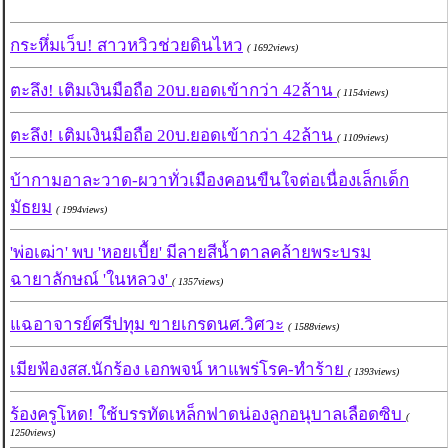
กระหึ่มเว็บ! สาวหวิวช่วยดินไหว
( 1692views)
ตะลึง! เติมเงินมือถือ 20บ.ยอดเข้ากว่า 42ล้าน
( 1154views)
ตะลึง! เติมเงินมือถือ 20บ.ยอดเข้ากว่า 42ล้าน
( 1109views)
บ้ากามอาละวาด-ผวาทั่วเมืองคอนขืนใจต่อเนื่องเล็กเด็ก
มัธยม
( 1994views)
'พ่อเฒ่า' พบ 'หอยเบื้ย' มีลายสีน้ำตาลคล้ายพระบรม
ฉายาลักษณ์ 'ในหลวง'
( 1357views)
แฉอาจารย์ศรีปทุม ขายเกรดนศ.วิศวะ
( 1588views)
เมียฟ้องสส.นักร้อง เอกพจน์ หาแพร่โรค-ทำร้าย
( 1393views)
ร้องครูโหด! ใช้บรรทัดเหล็กฟาดน่องลูกอนุบาลเลือดซิบ
(
1250views)