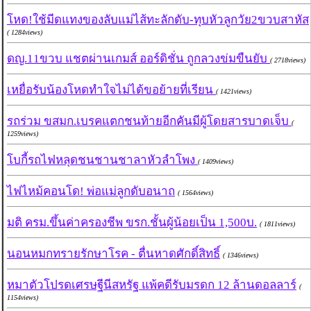
โหด!ใช้มีดแทงของลับแม่ไส้ทะลักดับ-ทุบหัวลูกวัย2ขวบสาหัส
( 1284views)
ดญ.11ขวบ แชตผ่านเกมส์ ออร์ดิชั่น ถูกลวงข่มขืนยับ
( 2718views)
เหยื่อรับน้องโหดทำใจไม่ได้ขอย้ายที่เรียน
( 1421views)
รถร่วม ขสมก.เบรคแตกชนท้ายอีกคันมีผู้โดยสารบาดเจ็บ
(
1259views)
โบกี้รถไฟหลุดชนชานชาลาหัวลำโพง
( 1409views)
ไฟไหม้คอนโด! พ่อแม่ลูกดับอนาถ
( 1564views)
มติ ครม.ขึ้นค่าครองชีพ ขรก.ชั้นผู้น้อยเป็น 1,500บ.
( 1811views)
นอนหมกทรายรักษาโรค - ตื่นหาดศักดิ์สิทธิ์
( 1346views)
หมาตัวโปรดเศรษฐีนีสหรัฐ แพ้คดีรับมรดก 12 ล้านดอลลาร์
(
1154views)