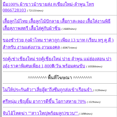
มือ100% ผ้าขาวม้าขายส่ง #เชียงใหม่-ลำพูน โทร
0866728103
( 721131views)
เสื้อลูกไม้ไทย เสื้อลูกไม้ปักลาย เสื้อกาสะลอง เสื้อใส่งานพิธี
เสื้อสุภาพสตรี เสื้อใส่คู่กับผ้าซิ่น
( 16683views)
ของชำร่วย ถุงผ้าไหม ราคาถูก เพียง 13 บาท (เรียบ หรู ดู ดี )
สำหรับ งานแต่งงาน งานมงคล
( 450671views)
รถตู้เช่าเชียงใหม่ รถตู้เชียงใหม่ ปาย ลำพูน แม่ฮ่องสอน ปา
งอุ๋ง ราคาพิเศษเพียง 1,800฿/วัน พร้อมคนขับ
( 103584views)
^^^^^^^^^ พื้นที่โฆษณา ^^^^^^^^^
ไม่ให้ประกันตัว!"เสี่ยอู๊ด"ถึงซึมถูกส่งเข้าเรือนจำ
( 1120views)
ศรีหนุ่ม เชิญยิ้ม อาการดีขึ้น โอกาสหาย 70%
( 1519views)
จับไอ้โหดฆ่า ''''สาวใหญ่พร้อมลูก3ขวบ''''
( 1498views)