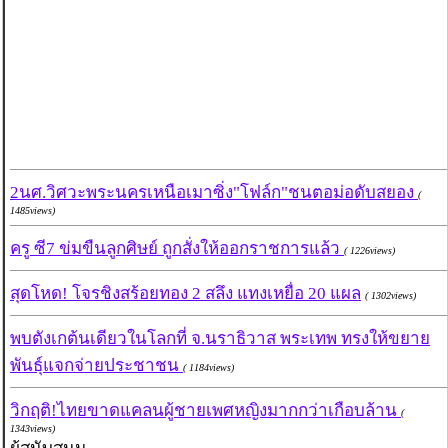
2นศ.วิศวะพระนครเหนือเมาซิ่ง"โฟล์ก"ชนตอม่อดับสยอง
(
1485views)
ครู ซี7 ข่มขืนลูกศิษย์ ถูกสั่งให้ออกราชการแล้ว
( 1226views)
สุดโหด! โจรชิงสร้อยทอง 2 สลึง แทงเหยื่อ 20 แผล
( 1302views)
พบตังเกต้นเดียวในโลกที่ จ.นราธิวาส พระเทพ ทรงให้ขยาย
พันธุ์แจกจ่ายประชาชน
( 1184views)
วิกฤติ!ไทยขาดแคลนผู้ชายเพศหญิงมากกว่าเกือบล้าน
(
1343views)