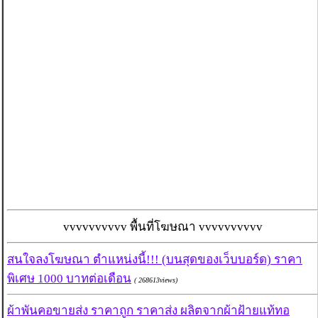
vvvvvvvvvv พื้นที่โฆษณา vvvvvvvvvv
สนใจลงโฆษณา ตำแหน่งนี้!!! (บนสุดของเว็บบอร์ด) ราคา
พิเศษ 1000 บาทต่อเดือน
( 268613views)
ผ้าพันคอขายส่ง ราคาถูก ราคาส่ง ผลิตจากผ้าฝ้ายแท้ทอ