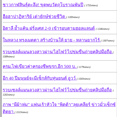
ชาวกาฬสินธุ์ตะลึง! ขุดพบวัตถุโบราณพันปี
( 1755views)
ฮือฮาปาฏิหาริย์ เต่ายักษ์ช่วยชีวิต
( 1183views)
อิตาลี ย้ำแค้น ฝรั่งเศส 2-0 เข้ารอบตามฮอลแลนด์
( 1246views)
ในหลวง ทรงเมตตา สร้างบ้านให้ ยาย - หลานยากไร้
( 1307views)
รวบเซลล์แมนลวงสาวผ่าน'ไฮไฟว์'ไปข่มขืนถ่ายคลิปมือถือ
(
1589views)
ครม.ไฟเขียวค่าครองชีพขรก.อีก 500 บ.
( 1179views)
อีก 40 ปีมนุษย์จะมีเซ็กส์กับหุ่นยนต์ อูวว์
( 1503views)
รวบเซลล์แมนลวงสาวผ่าน'ไฮไฟว์'ไปข่มขืนถ่ายคลิปมือถือ
(
1202views)
ภาพ “ผีผ้าห่ม” แฟนเร้าหัวใจ “พิตต้า”ลุยเคลียร์ ข่าวมั่วเซ็กซ์
ติดยา
( 1513views)