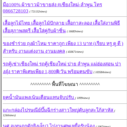
มือ100% ผ้าขาวม้าขายส่ง #เชียงใหม่-ลำพูน โทร
0866728103
( 721132views)
เสื้อลูกไม้ไทย เสื้อลูกไม้ปักลาย เสื้อกาสะลอง เสื้อใส่งานพิธี
เสื้อสุภาพสตรี เสื้อใส่คู่กับผ้าซิ่น
( 16683views)
ของชำร่วย ถุงผ้าไหม ราคาถูก เพียง 13 บาท (เรียบ หรู ดู ดี )
สำหรับ งานแต่งงาน งานมงคล
( 450671views)
รถตู้เช่าเชียงใหม่ รถตู้เชียงใหม่ ปาย ลำพูน แม่ฮ่องสอน ปา
งอุ๋ง ราคาพิเศษเพียง 1,800฿/วัน พร้อมคนขับ
( 103584views)
^^^^^^^^^ พื้นที่โฆษณา ^^^^^^^^^
ยุคน้ำมันแพงเน้นเตือนแทนจับปรับ
( 1099views)
แกะกล่องไปรษณีย์บึ้มฉีกร่างสาวใหญ่ดับลูกสะใภ้สาหัส
(
1244views)
นศ.อุเทนถูกดักยิงเจ็บ3 ไปงานศพเหยื่อรับน้อง
( 1067views)