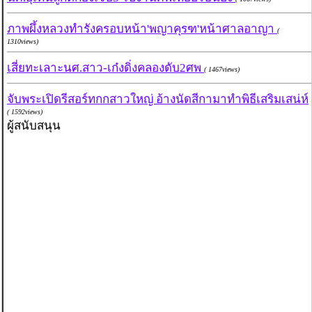
ภาพผึ้งหลวงทำรังครอบหน้า'พญาคุรฑ'หน้าศาลอาญา
(
1310views)
เสี่ยทะเลาะนศ.สาว-เก๋งดิ่งคลองดับ2ศพ
( 1467views)
จับพระเปิดรีสอร์ทกกสาวใหญ่ อ้างนัดสีกามาทำพิธีเสริมเสน่ห์
( 1592views)
ผู้สนับสนุน