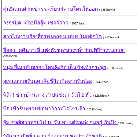
ตุ๋น5แสนฝากเข้ารร.-เรียน4คาบโดนให้ออก
( 1481views)
วงจรปิด! มัด2มืออุ้ม เซลส์สาว
( 1927views)
สาวโรงงานร้องสื่อรพ.เอกชนแอบขโมยตัดไต
( 1973views)
ฮือฮา "ศศินา"7สี แต่งตัวชุด"สวรรค์" ร่วมพิธี"ธรรมกาย"
(
2280views)
หนุ่มขี้เมาดับสยอง โดนลิงกัด เอ็นข้อเท้ากระจุย
( 1583views)
อุเทนถวายรับนศ.เสียชีวิตเกิดจากรับน้อง
( 1447views)
พิลึก! ชาวบ้านต่าง สาปแช่งลูกวัวมี 2 หัว
( 1215views)
ป้อ เข้ารับทราบข้อหาวิวาทไฮโซแล้ว
( 1356views)
อุ้มเซลส์สาวหายไป 10 วัน พบแต่รถเก๋ง จมอยู่-ก้นบึง
( 1341views)
รู้จัก สถาปัตย์ มูลมา ผู้ออกแบบชุดประจำชาติ
( 1929views)