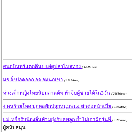
คนกบินทร์แตกตื่น! แห่ดูปลาไหลทอง
( 1470views)
มธ.สั่งปลดออก อจ.อมนกเขา
( 1212views)
ห่วงเด็กหญิงไทยนิยมล่าแต้ม ท้าจีบผู้ชายได้ใน3วัน
( 2185views)
4 คนร้ายโหด บุกหอพักปลุกหนุ่มพนง.ฆ่าต่อหน้าเมีย
( 1290views)
แม่เหยื่อรับน้องลั่นห้ามยุ่งกับศพลูก ย้ำไม่เอาผิดรุ่นพี่
( 1287views)
ผู้สนับสนุน