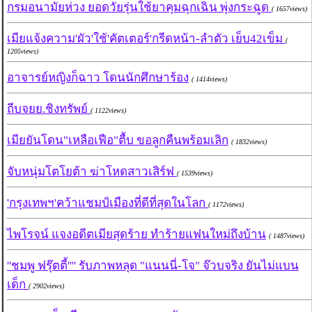
กรมอนามัยห่วง ยอดวัยรุ่นใช้ยาคุมฉุกเฉิน พุ่งกระฉูด
( 1657views)
เมียแจ้งความ'ผัว'ใช้'คัตเตอร์'กรีดหน้า-ลำตัว เย็บ42เข็ม
(
1205views)
อาจารย์หญิงก็ฉาว โดนนักศึกษาร้อง
( 1414views)
ถีบจยย.ชิงทรัพย์
( 1122views)
เมียยันโดน"เหลือเฟือ"ตื้บ ขอลูกคืนพร้อมเลิก
( 1832views)
จับหนุ่มโตโยต้า ฆ่าโหดสาวเสิร์ฟ
( 1539views)
'กรุงเทพฯ'คว้าแชมป์เมืองที่ดีที่สุดในโลก
( 1172views)
ไพโรจน์ แจงอดีตเมียสุดร้าย ทำร้ายแฟนใหม่ถึงบ้าน
( 1487views)
''ชมพู ฟรุ๊ตตี้'''' รับภาพหลุด "แนนนี่-โจ" จ๊วบจริง ยันไม่แบน
เด็ก
( 2902views)