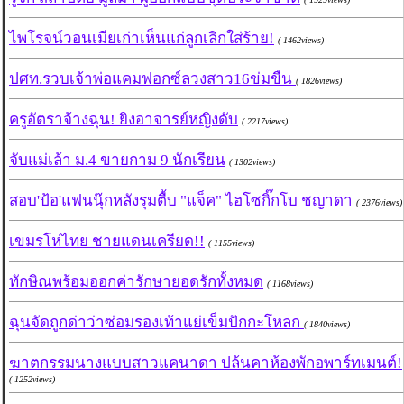
ไพโรจน์วอนเมียเก่าเห็นแก่ลูกเลิกใส่ร้าย!
( 1462views)
ปศท.รวบเจ้าพ่อแคมฟอกซ์ลวงสาว16ข่มขืน
( 1826views)
ครูอัตราจ้างฉุน! ยิงอาจารย์หญิงดับ
( 2217views)
จับแม่เล้า ม.4 ขายกาม 9 นักเรียน
( 1302views)
สอบ'ป้อ'แฟนนุ๊กหลังรุมตื้บ "แจ็ค" ไฮโซกิ๊กโบ ชญาดา
( 2376views)
เขมรโห่ไทย ชายแดนเครียด!!
( 1155views)
ทักษิณพร้อมออกค่ารักษายอดรักทั้งหมด
( 1168views)
ฉุนจัดถูกด่าว่าซ่อมรองเท้าแย่เข็มปักกะโหลก
( 1840views)
ฆาตกรรมนางแบบสาวแคนาดา ปล้นคาห้องพักอพาร์ทเมนต์!
( 1252views)