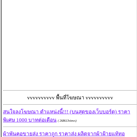
vvvvvvvvvv พื้นที่โฆษณา vvvvvvvvvv
สนใจลงโฆษณา ตำแหน่งนี้!!! (บนสุดของเว็บบอร์ด) ราคา
พิเศษ 1000 บาทต่อเดือน
( 268613views)
ผ้าพันคอขายส่ง ราคาถูก ราคาส่ง ผลิตจากผ้าฝ้ายแท้ทอ