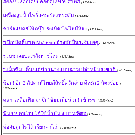
สยอง! เหล็กเสียบคอดญ.2ขวบสาหัส
( 1230views)
เครื่องสูบน้ำไฟรั่ว-ชอร์ต2พระดับ
( 1213views)
ชาร์จแบตฯโน้ตบุ๊ก"ระเบิด"ไฟไหม้ห้อง
( 1702views)
''เป๊ก''ปัดตื๊บ''เค Mr.Team''อ้างชักปืนระงับเหตุ
( 1189views)
รวบช่างอบต.ฯสังหารโหด
( 3383views)
“แม็กซิม” ดิ้น!แก้ข่าวนางแบบฉาวเปล่าหมิ่นธงชาติ
( 2432views)
ช็อก! อีก 2 สัปดาห์ไทยมีสิทธิ์ควักจ่าย ดีเซล 2 ลิตรร้อย
(
1130views)
ตลก"เหลือเฟือ มกจ๊ก"ซ้อมเมียน่วม! เข้ารพ.
( 1393views)
ฟันธง! คนไทยได้ใช้น้ำมัน50บาท/ลิตร
( 1106views)
พ่อจับลูกในไส้ เรียกค่าไถ่!
( 1285views)