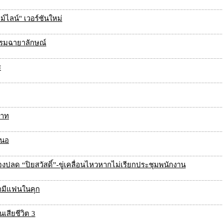
์ไลน์" เวอร์ชันใหม่
ะบรมฉายาลักษณ์
ร
บาท
สนอ
ปลด “ปิยสวัสดิ์”-ขู่เคลื่อนไหวหากไม่เรียกประชุมพนักงาน
กมีแฟนในคุก
เสียชีวิต 3