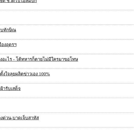
 เซต ชวดไปโอลิมปิก
บอบทักษิณ
มืองอุดรฯ
่องอะไร - โต้ทหารก็ตายไม่มีใครมาขอโทษ
นตั้งใจลุยผลิตข่าวเอง 100%
้ารับเสด็จ
ทางด่วน-บาดเจ็บสาหัส