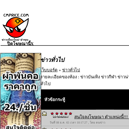
ปิดโฆษณานี้X
ข่าวทั่วไป
เว็บบอร์ด
»
ข่าวทั่วไป
รายละเอียดของห้อง : ข่าวบันเทิง ข่าวกีฬา ข่าวน
ทั่วไป
หัวข้อกระทู้
สนใจลงโฆษณา ตำแหน่งนี้!!! 
วันที่ 08 ธ.ค. 65 เวลา 10:17:27 , โดย ตนข่าว