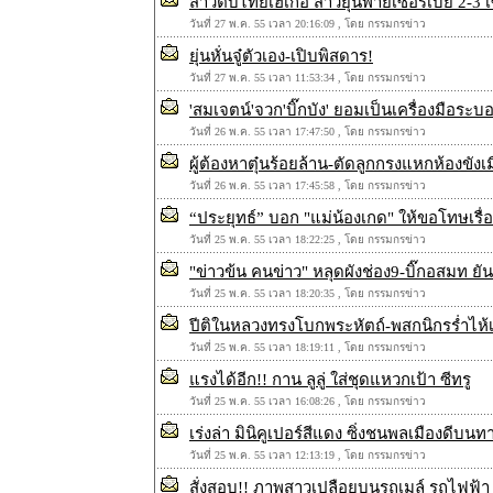
สาวตบไทยเฮเก้อ สาวยุ่นพ่ายเซอร์เบีย 2-3
วันที่ 27 พ.ค. 55 เวลา 20:16:09 , โดย กรรมกรข่าว
ยุ่นหั่นจู๋ตัวเอง-เปิบพิสดาร!
วันที่ 27 พ.ค. 55 เวลา 11:53:34 , โดย กรรมกรข่าว
'สมเจตน์'จวก'บิ๊กบัง' ยอมเป็นเครื่องมือระ
วันที่ 26 พ.ค. 55 เวลา 17:47:50 , โดย กรรมกรข่าว
ผู้ต้องหาตุ๋นร้อยล้าน-ตัดลูกกรงแหกห้องขังเ
วันที่ 26 พ.ค. 55 เวลา 17:45:58 , โดย กรรมกรข่าว
“ประยุทธ์” บอก "แม่น้องเกด" ให้ขอโทษเรื
วันที่ 25 พ.ค. 55 เวลา 18:22:25 , โดย กรรมกรข่าว
"ข่าวข้น คนข่าว" หลุดผังช่อง9-บิ๊กอสมท ยั
วันที่ 25 พ.ค. 55 เวลา 18:20:35 , โดย กรรมกรข่าว
ปีติในหลวงทรงโบกพระหัตถ์-พสกนิกรร่ำไห้เฝ
วันที่ 25 พ.ค. 55 เวลา 18:19:11 , โดย กรรมกรข่าว
แรงได้อีก!! กาน ลูลู่ ใส่ชุดแหวกเป้า ซีทรู
วันที่ 25 พ.ค. 55 เวลา 16:08:26 , โดย กรรมกรข่าว
เร่งล่า มินิคูเปอร์สีแดง ซิ่งชนพลเมืองดีบน
วันที่ 25 พ.ค. 55 เวลา 12:13:19 , โดย กรรมกรข่าว
สั่งสอบ!! ภาพสาวเปลือยบนรถเมล์ รถไฟฟ้า