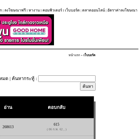
ก
ลงโฆษณาฟรี
หางาน
คอมพิวเตอร์
เว็บบอร์ด
ตลาดออนไลน์
อัตราค่าลงโฆษณา
|
l
l
l
|
|
หน้าแรก
»
เว็บบอร์ด
้งหมด
| ค้นหากระทู้ :
อ่าน
ตอบกลับ
615
268613
( 06 ก.พ. 62 , )