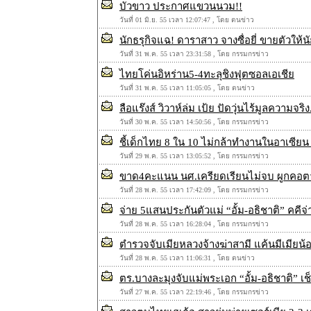
บัวขาว ประกาศแขวนนวม!!
วันที่ 01 มิ.ย. 55 เวลา 12:07:47 , โดย ตนข่าว
นักธรุกิจแฉ! ดาราสาว จางซื่อยี่ ขายตัวให้น
วันที่ 31 พ.ค. 55 เวลา 23:31:58 , โดย กรรมกรข่าว
ไทยโค่นอิหร่าน5-4ทะลุชิงฟุตซอลเอเชีย
วันที่ 31 พ.ค. 55 เวลา 11:05:05 , โดย ตนข่าว
ลือแร๊งส์ วิวาห์ล่ม เป้ย ปัดวุ่นไร้มูลความจริง.
วันที่ 30 พ.ค. 55 เวลา 14:50:56 , โดย กรรมกรข่าว
ชี้เด็กไทย 8 ใน 10 ไม่กล้าทำงานในอาเซียน 
วันที่ 29 พ.ค. 55 เวลา 13:05:52 , โดย กรรมกรข่าว
ขาด4คะแนน นศ.เครียดเรียนไม่จบ ผูกคอต
วันที่ 28 พ.ค. 55 เวลา 17:42:09 , โดย กรรมกรข่าว
จ่าย 5แสนประกันตัวแม่ “อั้ม-อธิชาติ” คคีจ่
วันที่ 28 พ.ค. 55 เวลา 16:28:04 , โดย กรรมกรข่าว
ตำรวจจับเมียหลวงจ้างฆ่าสามี แค้นมีเมียน้
วันที่ 28 พ.ค. 55 เวลา 11:06:31 , โดย ตนข่าว
ตร.บางละมุงจับแม่พระเอก “อั้ม-อธิชาติ” เช
วันที่ 27 พ.ค. 55 เวลา 22:19:46 , โดย กรรมกรข่าว