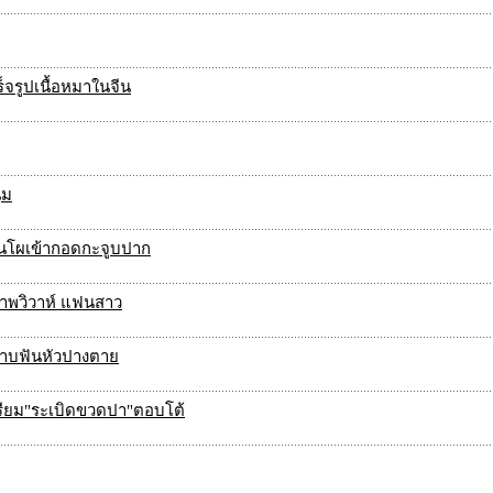
ร็จรูปเนื้อหมาในจีน
่ม
ฉุนโผเข้ากอดกะจูบปาก
์ภาพวิวาห์ แฟนสาว
ก ดาบฟันหัวปางตาย
เตรียม"ระเบิดขวดปา"ตอบโต้