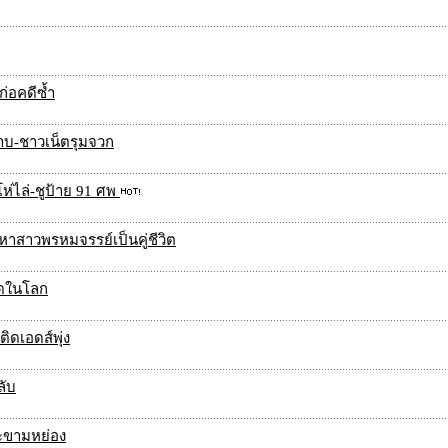
ก่อคดีซ้ำ
ราบ-ชาวเน็ตรุมจวก
ห่ไล่-ชูป้าย 91 ศพ
หาสาวพรหมจรรย์เป็นคู่ชีวิต
ุดในโลก
ติดเอดส์พุ่ง
ลับ
งมะขามหย่อง