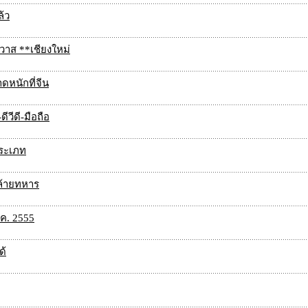
ล้ว
วาส **เชียงใหม่
ดหนักที่จีน
ีวีดี-มือถือ
ประเภท
คล้ายทหาร
.ค. 2555
ด้