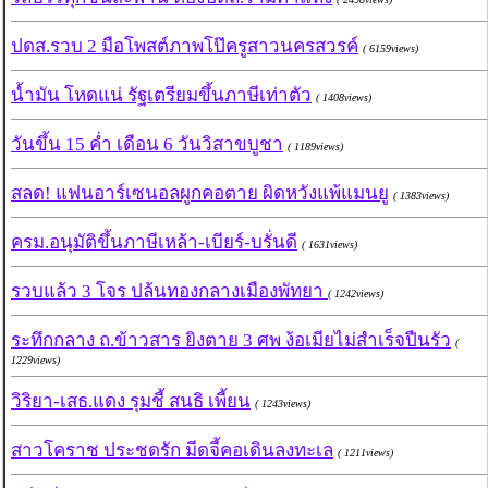
ปดส.รวบ 2 มือโพสต์ภาพโป๊ครูสาวนครสวรค์
( 6159views)
น้ำมัน โหดแน่ รัฐเตรียมขึ้นภาษีเท่าตัว
( 1408views)
วันขึ้น 15 ค่ำ เดือน 6 วันวิสาขบูชา
( 1189views)
สลด! แฟนอาร์เซนอลผูกคอตาย ผิดหวังแพ้แมนยู
( 1383views)
ครม.อนุมัติขึ้นภาษีเหล้า-เบียร์-บรั่นดี
( 1631views)
รวบแล้ว 3 โจร ปล้นทองกลางเมืองพัทยา
( 1242views)
ระทึกกลาง ถ.ข้าวสาร ยิงตาย 3 ศพ ง้อเมียไม่สำเร็จปืนรัว
(
1229views)
วิริยา-เสธ.แดง รุมชี้ สนธิ เพี้ยน
( 1243views)
สาวโคราช ประชดรัก มีดจี้คอเดินลงทะเล
( 1211views)