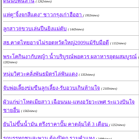
ต้นนับพันล้าน
( 1262views)
แห่ดู"จิ้งจกสีแดง" ชาวกรุงเก่าฮือฮา
( 1953views)
ลูกสาว8ขวบเล่นปืนยิงแม่ดับ
( 1443views)
สธ.คาดไทยอาจไม่รอดหวัดใหญ่2009แม้รับมือดี
( 1152views)
พระโคกินงากับหญ้า น้ำบริบูรณ์พอควร ผลาหารอุดมสมบูรณ์
(
1202views)
หนุ่มวิศวะคลั่งพันธมิตรไล่ฟันแดง
( 1353views)
จับพ่อเลี้ยงข่มขืนลูกเลี้ยง-รับอวบเกินห้ามใจ
( 2103views)
ผัวแก่ฆ่าโหดเมียสาว เฉือนนม-แทงอวัยวะเพศ ระแวงปันใจ
ชายอื่น
( 1565views)
ยันไม่ขึ้นน้ำมัน ตรึงราคาปั๊ม คาดอุ้มได้ 3 เดือน
( 1252views)
รถบรรทุกชนสะพาน ต้องปิดถ.รามคำแหง
( 2498views)