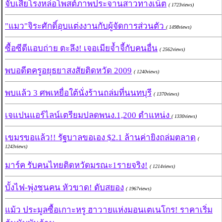
จับเสี่ยโรงหล่อโพสต์ภาพประจานสาวทางเน็ต
( 1723views)
"แมว"จิระศักดิ์อุบแต่งงานกับผู้จัดการส่วนตัว
( 1498views)
ซื้อซีดีแอบถ่าย ตะลึง! เจอเมียจ้ำจี้กับคนอื่น
( 2562views)
พบอดีตครูอยุธยาสงสัยติดหวัด 2009
( 1240views)
พบแล้ว 3 ศพเหยื่อใต้นั่งร้านถล่มที่นนทบุรี
( 1370views)
เจแปนแอร์ไลน์เตรียมปลดพนง.1,200 ตำแหน่ง
( 1330views)
เขมรขอแล้ว!! รัฐบาลขอเอง $2.1 ล้านค่ายิงถล่มตลาด
(
1243views)
มาร์ค รับคนไทยติดหวัดมรณะ1รายจริง!
( 1214views)
บั้งไฟ-พุ่งชนคน หัวขาด! ดับสยอง
( 1967views)
แม้ว ประมูลซื้อเกาะหรู ฮาวายแห่งมอนเตเนโกร! ราคาเริ่ม