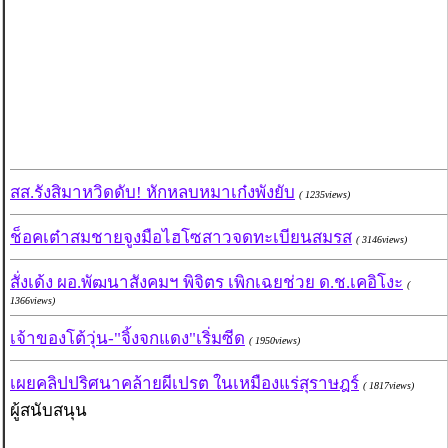
สส.รังสิมาหวิดดับ! หักหลบหมาเก๋งพังยับ
( 1235views)
ช็อคเต๋าสมชายจูงมือไฮโซสาวจดทะเบียนสมรส
( 3146views)
สั่งเด้ง ผอ.พัฒนาสังคมฯ พิจิตร เพิกเฉยช่วย ด.ช.เคอิโงะ
(
1366views)
เจ้าของโต้วุ่น-"จิ้งจกแดง"เริ่มซีด
( 1950views)
เผยคลิปปริศนาคล้ายผีเปรต ในเหมืองแร่สุราษฎร์
( 1817views)
ผู้สนับสนุน