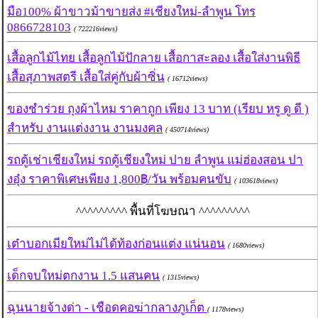
มือ100% ผ้าขาวม้าขายส่ง #เชียงใหม่-ลำพูน โทร
0866728103
( 722216views)
เสื้อลูกไม้ไทย เสื้อลูกไม้ปักลาย เสื้อกาสะลอง เสื้อใส่งานพิธี
เสื้อสุภาพสตรี เสื้อใส่คู่กับผ้าซิ่น
( 16712views)
ของชำร่วย ถุงผ้าไหม ราคาถูก เพียง 13 บาท (เรียบ หรู ดู ดี )
สำหรับ งานแต่งงาน งานมงคล
( 450714views)
รถตู้เช่าเชียงใหม่ รถตู้เชียงใหม่ ปาย ลำพูน แม่ฮ่องสอน ปา
งอุ๋ง ราคาพิเศษเพียง 1,800฿/วัน พร้อมคนขับ
( 103618views)
^^^^^^^^^ พื้นที่โฆษณา ^^^^^^^^^
เต๋าบอกเมียใหม่ไม่ได้ท้องก่อนแต่ง แน่นอน
( 1680views)
เด็กจบใหม่ตกงาน 1.5 แสนคน
( 1315views)
ฉุนนายจ้างด่า - เชือดคอฆ่ากลางภูเก็ต
( 1178views)