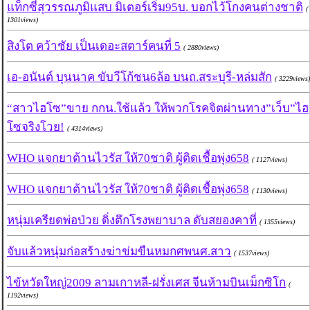
แท็กซี่สุวรรณภูมิแสบ มิเตอร์เริ่ม95บ. บอกไว้โกงคนต่างชาติ
(
1301views)
สิงโต คว้าชัย เป็นเดอะสตาร์คนที่ 5
( 2880views)
เอ-อนันต์ บุนนาค ขับวีโก้ชน6ล้อ บนถ.สระบุรี-หล่มสัก
( 3229views)
“สาวไฮโซ”ขาย กกน.ใช้แล้ว ให้พวกโรคจิตผ่านทาง”เว็บ”ไฮ
โซจริงโวย!
( 4314views)
WHO แจกยาต้านไวรัส ให้70ชาติ ผู้ติดเชื้อพุ่ง658
( 1127views)
WHO แจกยาต้านไวรัส ให้70ชาติ ผู้ติดเชื้อพุ่ง658
( 1130views)
หนุ่มเครียดพ่อป่วย ดิ่งตึกโรงพยาบาล ดับสยองคาที่
( 1355views)
จับแล้วหนุ่มก่อสร้างฆ่าข่มขืนหมกศพนศ.สาว
( 1537views)
ไข้หวัดใหญ่2009 ลามเกาหลี-ฝรั่งเศส จีนห้ามบินเม็กซิโก
(
1192views)