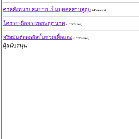
ศาลสั่งทนายสมชาย เป็นบุคคลสาบสูญ
( 1450views)
โคราช-ฮือฮา!รอยพญานาค
( 1593views)
อริสมันต์ออกอัลบั้มช่วยเสื้อแดง
( 1315views)
ผู้สนับสนุน