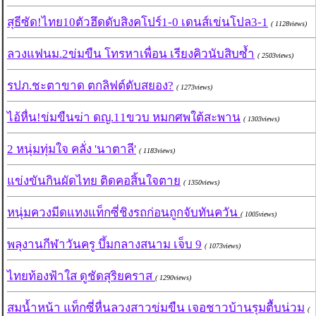
สุธีซัด!ไทย10ตัวฮึดดับสิงคโปร์1-0 เดนส์เข่นโปล3-1
( 1128views)
ลวงแฟนม.2ข่มขืน โทรหาเพื่อน เรียงคิวนับสิบซ้ำ
( 2503views)
รปภ.ชะตาขาด ตกลิฟต์ดับสยอง?
( 1273views)
ไอ้หื่น!ข่มขืนฆ่า ดญ.11ขวบ หมกศพใต้สะพาน
( 1303views)
2 หนุ่มทุ่มใจ คลั่ง 'นาตาลี'
( 1183views)
แข่งขันกินผัดไทย ติดคอสิ้นใจตาย
( 1350views)
หนุ่มควงมีดแทงแท็กซี่ชิงรถก่อนถูกจับทันควัน
( 1005views)
พลุงานกีฬาวันครู บึ้มกลางสนาม เจ็บ 9
( 1073views)
ไทยท้องฟ้าใส ดูชัดสุริยคราส
( 1290views)
สมน้ำหน้า แท็กซี่หื่นลวงสาวข่มขืน เจอชาวบ้านรุมตื้บน่วม
(