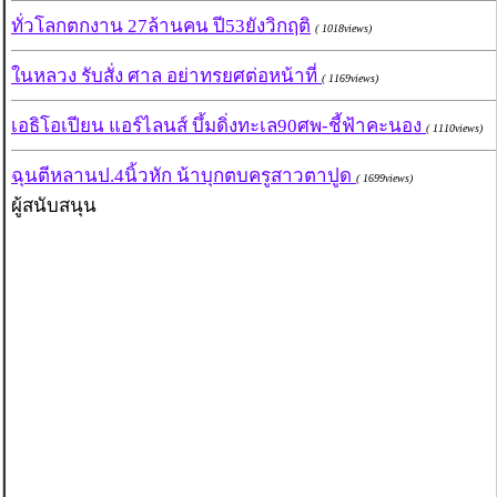
ทั่วโลกตกงาน 27ล้านคน ปี53ยังวิกฤติ
( 1018views)
ในหลวง รับสั่ง ศาล อย่าทรยศต่อหน้าที่
( 1169views)
เอธิโอเปียน แอร์ไลนส์ บึ้มดิ่งทะเล90ศพ-ชี้ฟ้าคะนอง
( 1110views)
ฉุนตีหลานป.4นิ้วหัก น้าบุกตบครูสาวตาปูด
( 1699views)
ผู้สนับสนุน