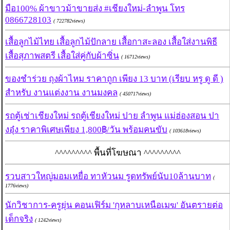
มือ100% ผ้าขาวม้าขายส่ง #เชียงใหม่-ลำพูน โทร
0866728103
( 722782views)
เสื้อลูกไม้ไทย เสื้อลูกไม้ปักลาย เสื้อกาสะลอง เสื้อใส่งานพิธี
เสื้อสุภาพสตรี เสื้อใส่คู่กับผ้าซิ่น
( 16712views)
ของชำร่วย ถุงผ้าไหม ราคาถูก เพียง 13 บาท (เรียบ หรู ดู ดี )
สำหรับ งานแต่งงาน งานมงคล
( 450717views)
รถตู้เช่าเชียงใหม่ รถตู้เชียงใหม่ ปาย ลำพูน แม่ฮ่องสอน ปา
งอุ๋ง ราคาพิเศษเพียง 1,800฿/วัน พร้อมคนขับ
( 103618views)
^^^^^^^^^ พื้นที่โฆษณา ^^^^^^^^^
รวบสาวใหญ่มอมเหยื่อ ทาหัวนม รูดทรัพย์นับ10ล้านบาท
(
1776views)
นักวิชาการ-ครูยุ่น คอนเฟิร์ม 'กุหลาบเหนือเมฆ' อันตรายต่อ
เด็กจริง
( 1242views)