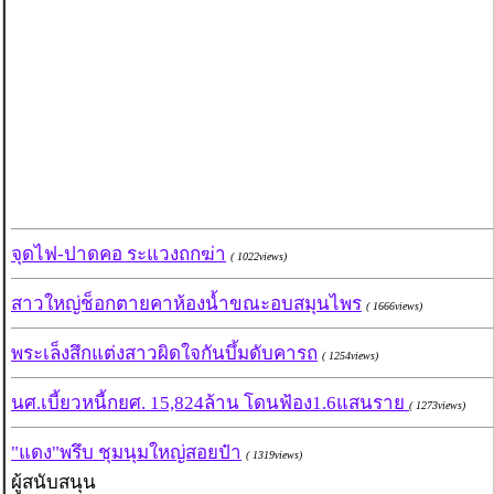
จุดไฟ-ปาดคอ ระแวงถกฆ่า
( 1022views)
สาวใหญ่ช็อกตายคาห้องน้ำขณะอบสมุนไพร
( 1666views)
พระเล็งสึกแต่งสาวผิดใจกันบึ้มดับคารถ
( 1254views)
นศ.เบี้ยวหนี้กยศ. 15,824ล้าน โดนฟ้อง1.6แสนราย
( 1273views)
"แดง"พรึบ ชุมนุมใหญ่สอยป๋า
( 1319views)
ผู้สนับสนุน