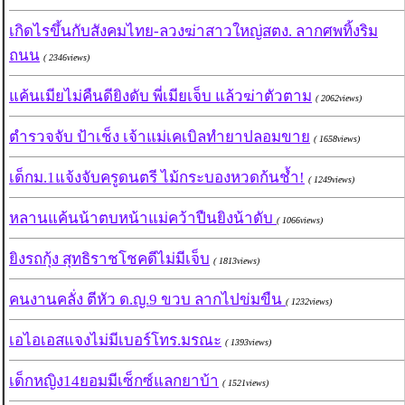
เกิดไรขึ้นกับสังคมไทย-ลวงฆ่าสาวใหญ่สตง. ลากศพทิ้งริม
ถนน
( 2346views)
แค้นเมียไม่คืนดียิงดับ พี่เมียเจ็บ แล้วฆ่าตัวตาม
( 2062views)
ตำรวจจับ ป้าเช็ง เจ้าแม่เคเบิลทำยาปลอมขาย
( 1658views)
เด็กม.1แจ้งจับครูดนตรี ไม้กระบองหวดก้นช้ำ!
( 1249views)
หลานแค้นน้าตบหน้าแม่คว้าปืนยิงน้าดับ
( 1066views)
ยิงรถกุ้ง สุทธิราชโชคดีไม่มีเจ็บ
( 1813views)
คนงานคลั่ง ตีหัว ด.ญ.9 ขวบ ลากไปข่มขืน
( 1232views)
เอไอเอสแจงไม่มีเบอร์โทร.มรณะ
( 1393views)
เด็กหญิง14ยอมมีเซ็กซ์แลกยาบ้า
( 1521views)