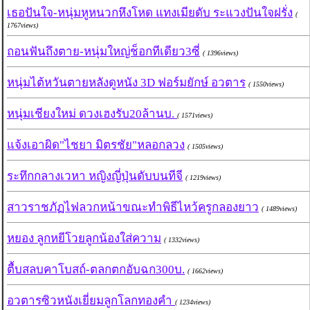
เธอปันใจ-หนุ่มหูหนวกหึงโหด แทงเมียดับ ระแวงปันใจฝรั่ง
(
1767views)
ถอนฟันถึงตาย-หนุ่มใหญ่ช็อกทีเดียว3ซี่
( 1396views)
หนุ่มไต้หวันตายหลังดูหนัง 3D ฟอร์มยักษ์ อวตาร
( 1550views)
หนุ่มเชียงใหม่ ดวงเฮงรับ20ล้านบ.
( 1571views)
แจ้งเอาผิด"ไชยา มิตรชัย"หลอกลวง
( 1505views)
ระทึกกลางเวหา หญิงญี่ปุ่นดับบนทีจี
( 1219views)
สาวราชภัฏไฟลวกหน้าขณะทำพิธีไหว้ครูกลองยาว
( 1489views)
หยอง ลูกหยีโวยลูกน้องใส่ความ
( 1332views)
ตื้บสลบคาโบสถ์-ตลกตกอับฉก300บ.
( 1662views)
อวตารซิวหนังเยี่ยมลูกโลกทองคำ
( 1234views)