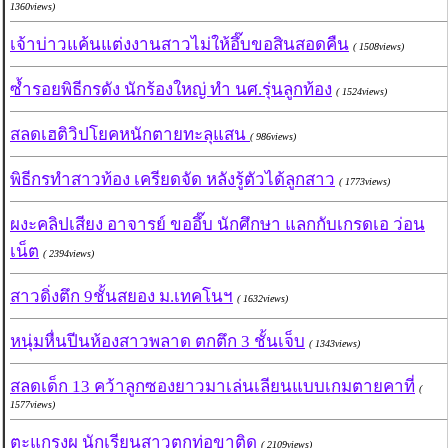
1360views)
เจ้าบ่าวแค้นแต่งงานสาวไม่ให้อึ๊บขอสินสอดคืน
( 1508views)
ซ้ำรอยพิธีกรดัง นักร้องใหญ่ ทำ นศ.รุ่นลูกท้อง
( 1524views)
สลดเฮติวิปโยคหนักตายทะลุแสน
( 986views)
พิธีกรทำสาวท้อง เครียดจัด หลังรู้ตัวได้ลูกสาว
( 1773views)
ผงะคลิปเสียง อาจารย์ ขออึ๊บ นักศึกษา แลกกับเกรดเอ ว่อน
เน็ต
( 2394views)
สาวดิ่งตึก 9ชั้นสยอง ม.เทคโนฯ
( 1632views)
หนุ่มหื่นปีนห้องสาวพลาด ตกตึก 3 ชั้นเจ็บ
( 1343views)
สลดเด็ก 13 คว้าลูกซองยาวมาเล่นเลียนแบบเกมตายคาที่
(
1577views)
ตะแกรงผุ นักเรียนสาวตกท่อขาติด
( 2109views)