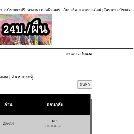
ก
ลงโฆษณาฟรี
หางาน
คอมพิวเตอร์
เว็บบอร์ด
ตลาดออนไลน์
อัตราค่าลงโฆษณา
|
l
l
l
|
|
หน้าแรก
»
เว็บบอร์ด
้งหมด
| ค้นหากระทู้ :
อ่าน
ตอบกลับ
615
268614
( 06 ก.พ. 62 , )