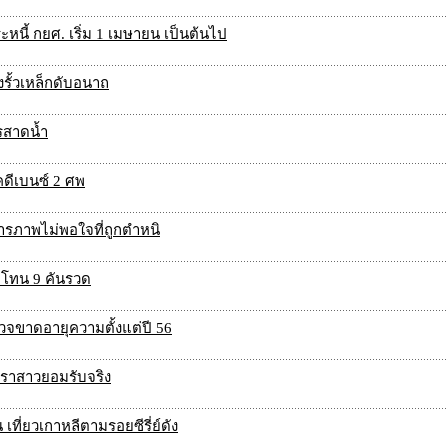
หนี้ กยศ. เริ่ม 1 เมษายน เป็นต้นไป
งรั้วเหล็กดับอนาถ
รสาดน้ำ
คดีเบนซ์ 2 ศพ
สารภาพไม่พอใจที่ถูกตำหนิ
ลโทน 9 คันรวด
ขาดอายุความตั้งแต่ปี 56
าราสาวยอมรับจริง
เที่ยวเกาหลีตามรอยซีรี่ย์ดัง