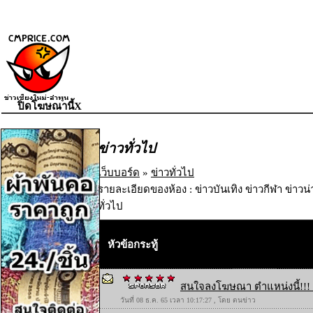
ปิดโฆษณานี้X
ข่าวทั่วไป
เว็บบอร์ด
»
ข่าวทั่วไป
รายละเอียดของห้อง : ข่าวบันเทิง ข่าวกีฬา ข่าวน
ทั่วไป
หัวข้อกระทู้
สนใจลงโฆษณา ตำแหน่งนี้!!! 
วันที่ 08 ธ.ค. 65 เวลา 10:17:27 , โดย ตนข่าว