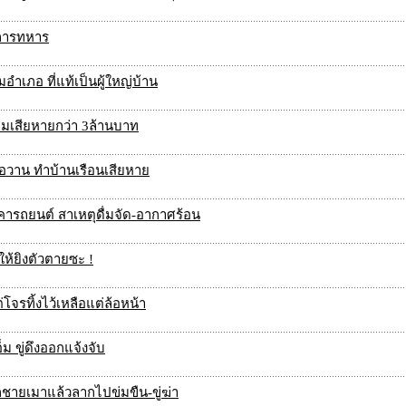
าชการทหาร
อำเภอ ที่แท้เป็นผู้ใหญ่บ้าน
มเสียหายกว่า 3ล้านบาท
ื่อวาน ทำบ้านเรือนเสียหาย
บคารถยนต์ สาเหตุดื่มจัด-อากาศร้อน
้ให้ยิงตัวตายซะ !
่โจรทิ้งไว้เหลือแต่ล้อหน้า
็ม ขู่ดึงออกแจ้งจับ
กชายเมาแล้วลากไปข่มขืน-ขู่ฆ่า