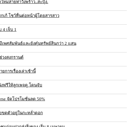
หม่สายท่าวังพร้าว..สะปุ๋ง.
เก้ โชว์หื่นต่อหน้าผู้โดยสารสาว
 4 เจ็บ 1
เพศสัมพันธ์และยังตุ๋นทรัพย์สินกว่า 2 แสน
ช่วงสงกรานต์
การเรื่องเล่าเช้านี้
งฟรีให้ลูกเพจดู โดนจับ
nverse จัดโปรโมชั่นลด 50%
อยขดตัวอยู่ในกะหล่ำดอก
ก่อนฝากส่งสิ่งของ เริ่ม 8 เมษายน