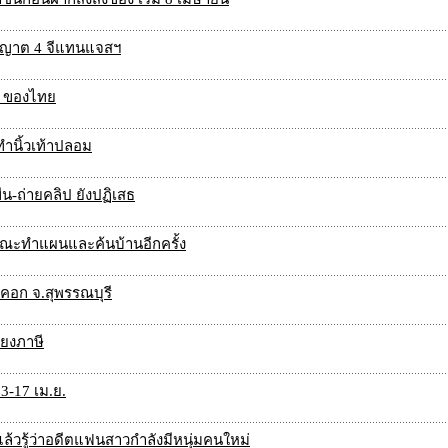
อนุญาต 4 จีแทนแจสฯ
น’ ของไทย
ทำนิ้วเท้าปลอม
ขืน-ถ่ายคลิป ยังปฏิเสธ
จขณะทำแผนและค้นบ้านอีกครั้ง
คอก จ.สุพรรณบุรี
่ยงภาษี
13-17 เม.ย.
แล้วรู้ว่าอดีตแฟนสาวกำลังมีหนุ่มคนใหม่