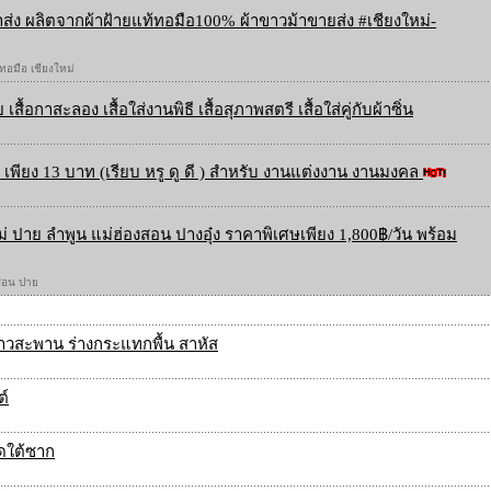
ส่ง ผลิตจากผ้าฝ้ายแท้ทอมือ100% ผ้าขาวม้าขายส่ง #เชียงใหม่-
 ทอมือ เชียงใหม่
 เสื้อกาสะลอง เสื้อใส่งานพิธี เสื้อสุภาพสตรี เสื้อใส่คู่กับผ้าซิ่น
เพียง 13 บาท (เรียบ หรู ดู ดี ) สำหรับ งานแต่งงาน งานมงคล
ใหม่ ปาย ลำพูน แม่ฮ่องสอน ปางอุ๋ง ราคาพิเศษเพียง 1,800฿/วัน พร้อม
องสอน ปาย
ราวสะพาน ร่างกระแทกพื้น สาหัส
ต์
ิดใต้ซาก